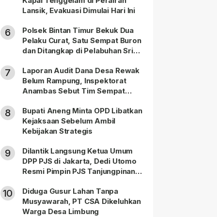
Kapal Tenggelam di Perairan
Lansik, Evakuasi Dimulai Hari Ini
Polsek Bintan Timur Bekuk Dua
6
Pelaku Curat, Satu Sempat Buron
dan Ditangkap di Pelabuhan Sri
Bintan Pura
Laporan Audit Dana Desa Rewak
7
Belum Rampung, Inspektorat
Anambas Sebut Tim Sempat
Terbagi Tangani Kasus Lain
Bupati Aneng Minta OPD Libatkan
8
Kejaksaan Sebelum Ambil
Kebijakan Strategis
Dilantik Langsung Ketua Umum
9
DPP PJS di Jakarta, Dedi Utomo
Resmi Pimpin PJS Tanjungpinang-
Bintan
Diduga Gusur Lahan Tanpa
10
Musyawarah, PT CSA Dikeluhkan
Warga Desa Limbung