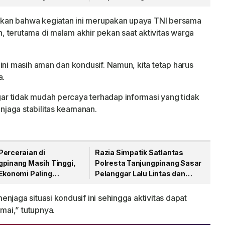
an Menjelang HUT RI
Narkoba Lewat Paket Kiriman
kan bahwa kegiatan ini merupakan upaya TNI bersama
 terutama di malam akhir pekan saat aktivitas warga
ini masih aman dan kondusif. Namun, kita tetap harus
a.
r tidak mudah percaya terhadap informasi yang tidak
jaga stabilitas keamanan.
Perceraian di
Razia Simpatik Satlantas
gpinang Masih Tinggi,
Polresta Tanjungpinang Sasar
 Ekonomi Paling
Pelanggar Lalu Lintas dan
an
Nopol Bodong
njaga situasi kondusif ini sehingga aktivitas dapat
ai,” tutupnya.