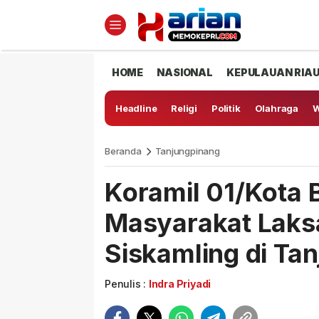
HOME
NASIONAL
KEPULAUAN RIA
Headline
Religi
Politik
Olahraga
W
Beranda
Tanjungpinang
Koramil 01/Kota
Masyarakat Laksa
Siskamling di Ta
Penulis :
Indra Priyadi