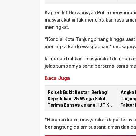
Laka Laut
Sulaim
Kapten Inf Herwansyah Putra menyampai
masyarakat untuk menciptakan rasa aman,
meningkat.
“Kondisi Kota Tanjungpinang hingga saat 
meningkatkan kewaspadaan,” ungkapny
Ia menambahkan, masyarakat diimbau aga
jelas sumbernya serta bersama-sama men
Baca Juga
Polsek Bukit Bestari Berbagi
Angka 
Kepedulian, 25 Warga Sakit
Tanjun
Terima Bansos Jelang HUT Ke-
Faktor
81 RI
Domin
“Harapan kami, masyarakat dapat terus me
berlangsung dalam suasana aman dan dam