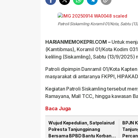
Patroli Siskamling Koramil 01/Kota, Sabtu (1
HARIANMEMOKEPRI.COM –
Untuk menja
(Kamtibmas), Koramil 01/Kota Kodim 03
keliling (Siskamling), Sabtu (13/9/2025)
Patroli dipimpin Danramil 01/Kota Kapte
masyarakat di antaranya FKPPI, HIPAKAD
Kegiatan Patroli Siskamling tersebut meny
Ramayana, Mall TCC, hingga kawasan Ba
Baca Juga
Wujud Kepedulian, Satpolairud
BPJN K
Polresta Tanjungpinang
Tanjun
Bersama BPBD Bantu Korban
Percan