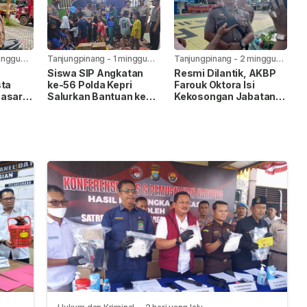
Lewat Paket Kiriman
inggu
Tanjungpinang
-
1 minggu
Tanjungpinang
-
2 minggu
yang lalu
yang lalu
Siswa SIP Angkatan
Resmi Dilantik, AKBP
sta
ke-56 Polda Kepri
Farouk Oktora Isi
Sasar
Salurkan Bantuan ke
Kekosongan Jabatan
intas
Panti Asuhan Nur Ar-
Wakapolresta
ng
Rohman
Tanjungpinang