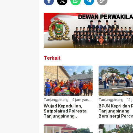
Terkait
Tanjungpinang
-
4 jam yang
Tanjungpinang
-
12 
lalu
lalu
Wujud Kepedulian,
BPJN Kepri dan
Satpolairud Polresta
Tanjungpinang
Tanjungpinang
Bersinergi Perca
Bersama BPBD Bantu
Jalan Aisyah Su
Korban Laka Laut
Menjelang HUT R