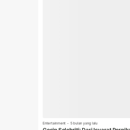
Entertainment
-
5 bulan yang lalu
Gosip Selebriti: Dari Isyarat Per