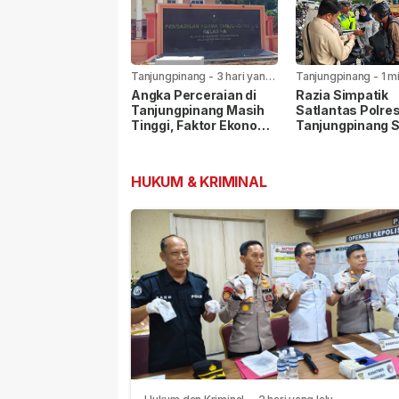
Tanjungpinang
-
3 hari yang
Tanjungpinang
-
1 m
lalu
yang lalu
Angka Perceraian di
Razia Simpatik
Tanjungpinang Masih
Satlantas Polre
Tinggi, Faktor Ekonomi
Tanjungpinang 
Paling Dominan
Pelanggar Lalu L
dan Nopol Bodo
HUKUM & KRIMINAL