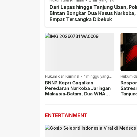
Hukum dan Kriminal
-
2 hari yang lalu
Dari Lapas hingga Tanjung Uban, Pol
Bintan Bongkar Dua Kasus Narkoba,
Empat Tersangka Dibekuk
Hukum dan Kriminal
-
1 minggu yang
Hukum da
lalu
lalu
BNNP Kepri Gagalkan
Respon
Peredaran Narkoba Jaringan
Satres
Malaysia-Batam, Dua WNA
Tanjun
Masih Diburu
Sabu D
Dilapor
ENTERTAINMENT