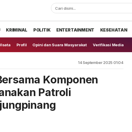
U
KRIMINAL
POLITIK
ENTERTAINMENT
KESEHATAN
isata
Profil
Opini dan Suara Masyarakat
Verifikasi Media
14 September 2025 01:04
 Bersama Komponen
nakan Patroli
njungpinang