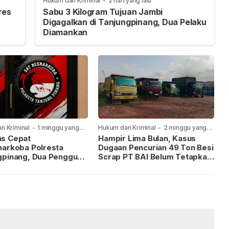
Hukum dan Kriminal
-
2 hari yang lalu
res
Sabu 3 Kilogram Tujuan Jambi
Digagalkan di Tanjungpinang, Dua Pelaku
Diamankan
n Kriminal
-
1 minggu yang
Hukum dan Kriminal
-
2 minggu yang
lalu
s Cepat
Hampir Lima Bulan, Kasus
narkoba Polresta
Dugaan Pencurian 49 Ton Besi
gpinang, Dua Pengguna
Scrap PT BAI Belum Tetapkan
iamankan Usai
Tersangka
kan ke Call Center 110