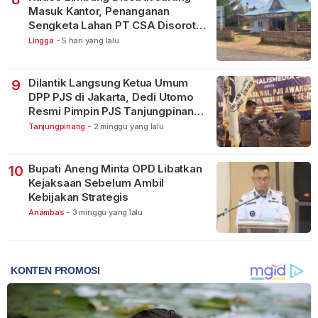
Masuk Kantor, Penanganan
Sengketa Lahan PT CSA Disorot
Warga
Lingga
-
5 hari yang lalu
Dilantik Langsung Ketua Umum
9
DPP PJS di Jakarta, Dedi Utomo
Resmi Pimpin PJS Tanjungpinang-
Bintan
Tanjungpinang
-
2 minggu yang lalu
Bupati Aneng Minta OPD Libatkan
10
Kejaksaan Sebelum Ambil
Kebijakan Strategis
Anambas
-
3 minggu yang lalu