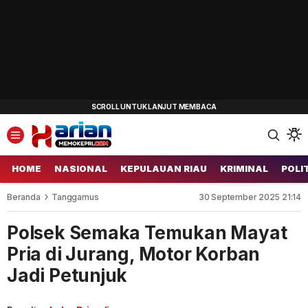
HOME
NASIONAL
KEPULAUAN RIAU
KRIMINAL
POLI
Beranda
Tanggamus
30 September 2025 21:14
Polsek Semaka Temukan Mayat
Pria di Jurang, Motor Korban
Jadi Petunjuk