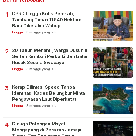
DPRD Lingga Kritik Pemkab,
1
Tambang Timah 11.540 Hektare
Baru Diketahui Wabup
Lingga
-
3 minggu yang lalu
20 Tahun Menanti, Warga Dusun II
2
Serteh Kembali Perbaiki Jembatan
Rusak Secara Swadaya
Lingga
-
3 minggu yang lalu
Kerap Dilintasi Speed Tanpa
3
Identitas, Kades Belungkur Minta
Pengawasan Laut Diperketat
Lingga
-
3 minggu yang lalu
Diduga Potongan Mayat
4
Mengapung di Perairan Jemaja
Timur, Tim Gabungan Terus