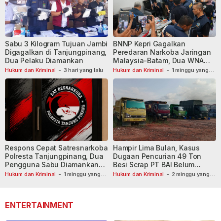
Sabu 3 Kilogram Tujuan Jambi
BNNP Kepri Gagalkan
Digagalkan di Tanjungpinang,
Peredaran Narkoba Jaringan
Dua Pelaku Diamankan
Malaysia-Batam, Dua WNA
Masih Diburu
Hukum dan Kriminal
-
3 hari yang lalu
Hukum dan Kriminal
-
1 minggu yang
lalu
Respons Cepat Satresnarkoba
Hampir Lima Bulan, Kasus
Polresta Tanjungpinang, Dua
Dugaan Pencurian 49 Ton
Pengguna Sabu Diamankan
Besi Scrap PT BAI Belum
Usai Dilaporkan ke Call Center
Tetapkan Tersangka
Hukum dan Kriminal
-
1 minggu yang
Hukum dan Kriminal
-
2 minggu yang
lalu
110
lalu
ENTERTAINMENT