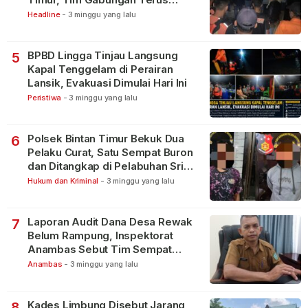
Lakukan Pencarian
Headline
-
3 minggu yang lalu
BPBD Lingga Tinjau Langsung
5
Kapal Tenggelam di Perairan
Lansik, Evakuasi Dimulai Hari Ini
Peristiwa
-
3 minggu yang lalu
Polsek Bintan Timur Bekuk Dua
6
Pelaku Curat, Satu Sempat Buron
dan Ditangkap di Pelabuhan Sri
Bintan Pura
Hukum dan Kriminal
-
3 minggu yang lalu
Laporan Audit Dana Desa Rewak
7
Belum Rampung, Inspektorat
Anambas Sebut Tim Sempat
Terbagi Tangani Kasus Lain
Anambas
-
3 minggu yang lalu
Kades Limbung Disebut Jarang
8