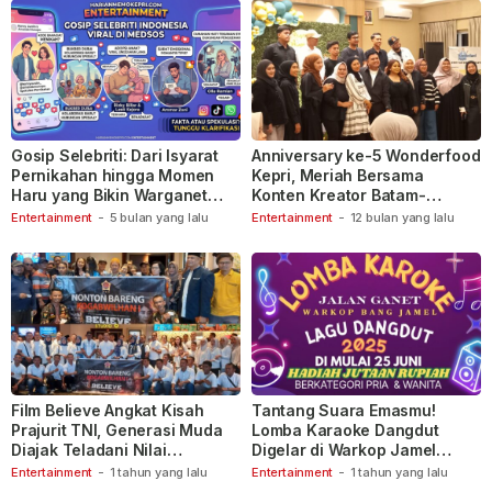
Gosip Selebriti: Dari Isyarat
Anniversary ke-5 Wonderfood
Pernikahan hingga Momen
Kepri, Meriah Bersama
Haru yang Bikin Warganet
Konten Kreator Batam-
Berspekulasi
Tanjungpinang
Entertainment
-
5 bulan yang lalu
Entertainment
-
12 bulan yang lalu
Film Believe Angkat Kisah
Tantang Suara Emasmu!
Prajurit TNI, Generasi Muda
Lomba Karaoke Dangdut
Diajak Teladani Nilai
Digelar di Warkop Jamel
Keberanian
Ganet
Entertainment
-
1 tahun yang lalu
Entertainment
-
1 tahun yang lalu