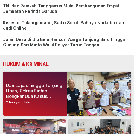
TNI dan Pemkab Tanggamus Mulai Pembangunan Empat
Jembatan Perintis Garuda
Reses di Talangpadang, Sudin Soroti Bahaya Narkoba dan
Judi Online
Jalan Desa di Ulu Belu Hancur, Warga Tanjung Baru hingga
Gunung Sari Minta Wakil Rakyat Turun Tangan
HUKUM & KRIMINAL
Dari Lapas hingga Tanjung
Uban, Polres Bintan
Bongkar Dua Kasus
Narkoba, Empat Tersangka
2 hari yang lalu
Dibekuk