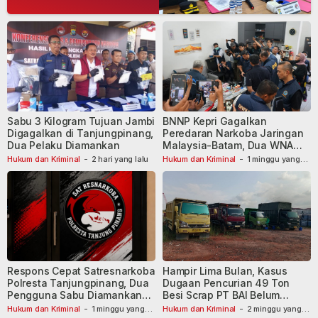
Sabu 3 Kilogram Tujuan Jambi
BNNP Kepri Gagalkan
Digagalkan di Tanjungpinang,
Peredaran Narkoba Jaringan
Dua Pelaku Diamankan
Malaysia-Batam, Dua WNA
Masih Diburu
Hukum dan Kriminal
-
2 hari yang lalu
Hukum dan Kriminal
-
1 minggu yang
lalu
Respons Cepat Satresnarkoba
Hampir Lima Bulan, Kasus
Polresta Tanjungpinang, Dua
Dugaan Pencurian 49 Ton
Pengguna Sabu Diamankan
Besi Scrap PT BAI Belum
Usai Dilaporkan ke Call Center
Tetapkan Tersangka
Hukum dan Kriminal
-
1 minggu yang
Hukum dan Kriminal
-
2 minggu yang
lalu
lalu