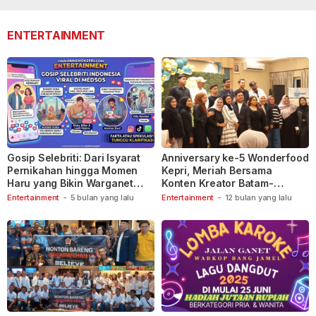
110
ENTERTAINMENT
Gosip Selebriti: Dari Isyarat
Anniversary ke-5 Wonderfood
Pernikahan hingga Momen
Kepri, Meriah Bersama
Haru yang Bikin Warganet
Konten Kreator Batam-
Berspekulasi
Tanjungpinang
Entertainment
-
5 bulan yang lalu
Entertainment
-
12 bulan yang lalu