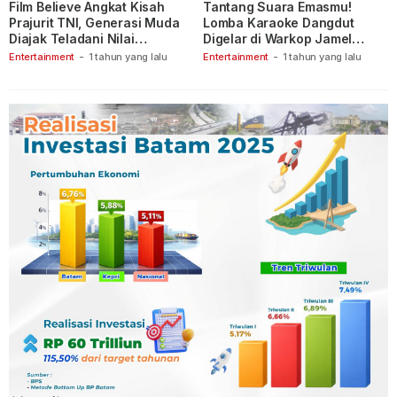
Film Believe Angkat Kisah
Tantang Suara Emasmu!
Prajurit TNI, Generasi Muda
Lomba Karaoke Dangdut
Diajak Teladani Nilai
Digelar di Warkop Jamel
Keberanian
Ganet
Entertainment
-
1 tahun yang lalu
Entertainment
-
1 tahun yang lalu