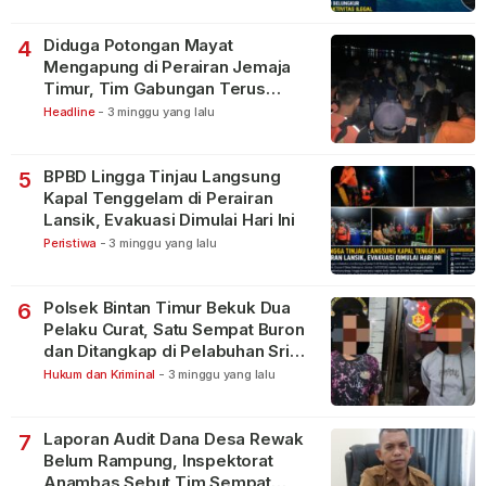
Diduga Potongan Mayat
4
Mengapung di Perairan Jemaja
Timur, Tim Gabungan Terus
Lakukan Pencarian
Headline
-
3 minggu yang lalu
BPBD Lingga Tinjau Langsung
5
Kapal Tenggelam di Perairan
Lansik, Evakuasi Dimulai Hari Ini
Peristiwa
-
3 minggu yang lalu
Polsek Bintan Timur Bekuk Dua
6
Pelaku Curat, Satu Sempat Buron
dan Ditangkap di Pelabuhan Sri
Bintan Pura
Hukum dan Kriminal
-
3 minggu yang lalu
Laporan Audit Dana Desa Rewak
7
Belum Rampung, Inspektorat
Anambas Sebut Tim Sempat