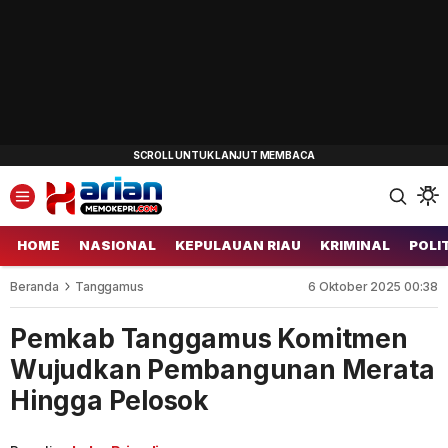
HOME
NASIONAL
KEPULAUAN RIAU
KRIMINAL
POLI
Beranda
Tanggamus
6 Oktober 2025 00:38
Pemkab Tanggamus Komitmen
Wujudkan Pembangunan Merata
Hingga Pelosok