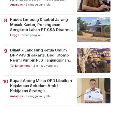
Terbagi Tangani Kasus Lain
Anambas
-
3 minggu yang lalu
Kades Limbung Disebut Jarang
8
Masuk Kantor, Penanganan
Sengketa Lahan PT CSA Disorot
Warga
Lingga
-
5 hari yang lalu
Dilantik Langsung Ketua Umum
9
DPP PJS di Jakarta, Dedi Utomo
Resmi Pimpin PJS Tanjungpinang-
Bintan
Tanjungpinang
-
2 minggu yang lalu
Bupati Aneng Minta OPD Libatkan
10
Kejaksaan Sebelum Ambil
Kebijakan Strategis
Anambas
-
3 minggu yang lalu