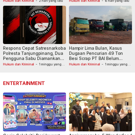
Hukum dan Kriminal
-
2 hari yang lalu
Hukum dan Kriminal
-
6 hari yang lalu
Respons Cepat Satresnarkoba
Hampir Lima Bulan, Kasus
Polresta Tanjungpinang, Dua
Dugaan Pencurian 49 Ton
Pengguna Sabu Diamankan
Besi Scrap PT BAI Belum
Usai Dilaporkan ke Call Center
Tetapkan Tersangka
Hukum dan Kriminal
-
1 minggu yang
Hukum dan Kriminal
-
1 minggu yang
lalu
110
lalu
ENTERTAINMENT