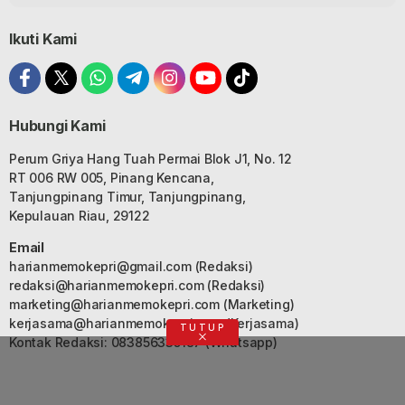
Ikuti Kami
Hubungi Kami
Perum Griya Hang Tuah Permai Blok J1, No. 12
RT 006 RW 005, Pinang Kencana,
Tanjungpinang Timur, Tanjungpinang,
Kepulauan Riau, 29122
Email
harianmemokepri@gmail.com
(Redaksi)
redaksi@harianmemokepri.com
(Redaksi)
marketing@harianmemokepri.com
(Marketing)
kerjasama@harianmemokepri.com
(Kerjasama)
TUTUP
Kontak Redaksi: 083856335187 (Whatsapp)