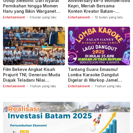
Gosip Selebriti: Dari Isyarat
Anniversary ke-5 Wonderfood
Pernikahan hingga Momen
Kepri, Meriah Bersama
Haru yang Bikin Warganet
Konten Kreator Batam-
Berspekulasi
Tanjungpinang
Entertainment
-
5 bulan yang lalu
Entertainment
-
12 bulan yang lalu
Film Believe Angkat Kisah
Tantang Suara Emasmu!
Prajurit TNI, Generasi Muda
Lomba Karaoke Dangdut
Diajak Teladani Nilai
Digelar di Warkop Jamel
Keberanian
Ganet
Entertainment
-
1 tahun yang lalu
Entertainment
-
1 tahun yang lalu