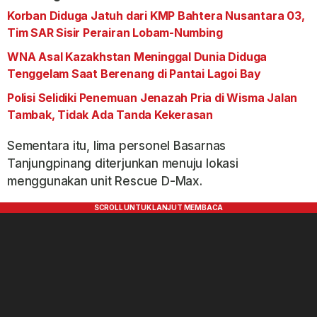
Korban Diduga Jatuh dari KMP Bahtera Nusantara 03,
Tim SAR Sisir Perairan Lobam-Numbing
WNA Asal Kazakhstan Meninggal Dunia Diduga
Tenggelam Saat Berenang di Pantai Lagoi Bay
Polisi Selidiki Penemuan Jenazah Pria di Wisma Jalan
Tambak, Tidak Ada Tanda Kekerasan
Sementara itu, lima personel Basarnas
Tanjungpinang diterjunkan menuju lokasi
menggunakan unit Rescue D-Max.