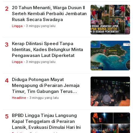
20 Tahun Menanti, Warga Dusun II
2
Serteh Kembali Perbaiki Jembatan
Rusak Secara Swadaya
Lingga
-
3 minggu yang lalu
Kerap Dilintasi Speed Tanpa
3
Identitas, Kades Belungkur Minta
Pengawasan Laut Diperketat
Lingga
-
3 minggu yang lalu
Diduga Potongan Mayat
4
Mengapung di Perairan Jemaja
Timur, Tim Gabungan Terus
Lakukan Pencarian
Headline
-
3 minggu yang lalu
BPBD Lingga Tinjau Langsung
5
Kapal Tenggelam di Perairan
Lansik, Evakuasi Dimulai Hari Ini