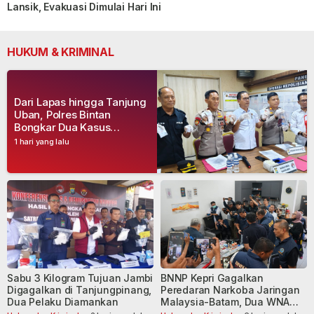
Lansik, Evakuasi Dimulai Hari Ini
HUKUM & KRIMINAL
Dari Lapas hingga Tanjung
Uban, Polres Bintan
Bongkar Dua Kasus
Narkoba, Empat Tersangka
1 hari yang lalu
Dibekuk
Sabu 3 Kilogram Tujuan Jambi
BNNP Kepri Gagalkan
Digagalkan di Tanjungpinang,
Peredaran Narkoba Jaringan
Dua Pelaku Diamankan
Malaysia-Batam, Dua WNA
Masih Diburu