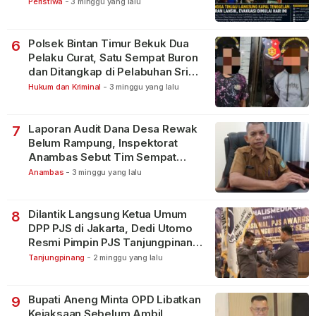
Peristiwa
-
3 minggu yang lalu
Polsek Bintan Timur Bekuk Dua
6
Pelaku Curat, Satu Sempat Buron
dan Ditangkap di Pelabuhan Sri
Bintan Pura
Hukum dan Kriminal
-
3 minggu yang lalu
Laporan Audit Dana Desa Rewak
7
Belum Rampung, Inspektorat
Anambas Sebut Tim Sempat
Terbagi Tangani Kasus Lain
Anambas
-
3 minggu yang lalu
Dilantik Langsung Ketua Umum
8
DPP PJS di Jakarta, Dedi Utomo
Resmi Pimpin PJS Tanjungpinang-
Bintan
Tanjungpinang
-
2 minggu yang lalu
Bupati Aneng Minta OPD Libatkan
9
Kejaksaan Sebelum Ambil