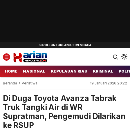
HOME
NASIONAL
KEPULAUAN RIAU
KRIMINAL
POLI
Beranda
Peristiwa
19 Januari 2026 20:22
Di Duga Toyota Avanza Tabrak
Truk Tangki Air di WR
Supratman, Pengemudi Dilarikan
ke RSUP