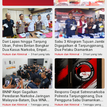
Dari Lapas hingga Tanjung
Sabu 3 Kilogram Tujuan Jambi
Uban, Polres Bintan Bongkar
Digagalkan di Tanjungpinang,
Dua Kasus Narkoba, Empat
Dua Pelaku Diamankan
Tersangka Dibekuk
Hukum dan Kriminal
-
3 hari yang lalu
Hukum dan Kriminal
-
3 hari yang lalu
BNNP Kepri Gagalkan
Respons Cepat Satresnarkoba
Peredaran Narkoba Jaringan
Polresta Tanjungpinang, Dua
Malaysia-Batam, Dua WNA
Pengguna Sabu Diamankan
Masih Diburu
Usai Dilaporkan ke Call Center
Hukum dan Kriminal
-
1 minggu yang
Hukum dan Kriminal
-
1 minggu yang