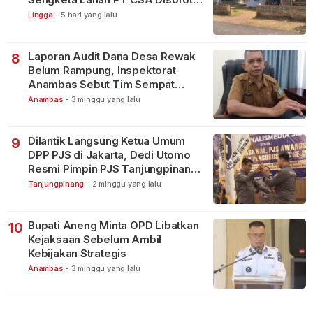
Warga
Lingga
-
5 hari yang lalu
Laporan Audit Dana Desa Rewak
8
Belum Rampung, Inspektorat
Anambas Sebut Tim Sempat
Terbagi Tangani Kasus Lain
Anambas
-
3 minggu yang lalu
Dilantik Langsung Ketua Umum
9
DPP PJS di Jakarta, Dedi Utomo
Resmi Pimpin PJS Tanjungpinang-
Bintan
Tanjungpinang
-
2 minggu yang lalu
Bupati Aneng Minta OPD Libatkan
10
Kejaksaan Sebelum Ambil
Kebijakan Strategis
Anambas
-
3 minggu yang lalu