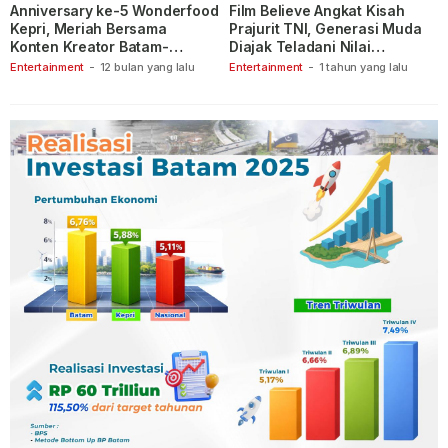
Anniversary ke-5 Wonderfood
Film Believe Angkat Kisah
Kepri, Meriah Bersama
Prajurit TNI, Generasi Muda
Konten Kreator Batam-
Diajak Teladani Nilai
Tanjungpinang
Keberanian
Entertainment
-
12 bulan yang lalu
Entertainment
-
1 tahun yang lalu