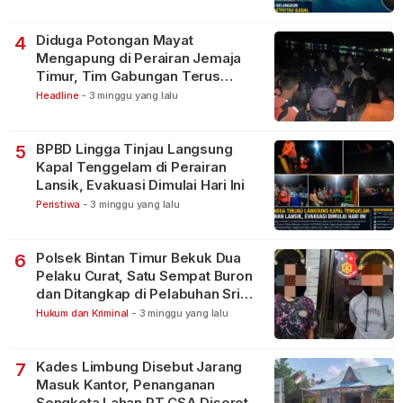
Diduga Potongan Mayat
4
Mengapung di Perairan Jemaja
Timur, Tim Gabungan Terus
Lakukan Pencarian
Headline
-
3 minggu yang lalu
BPBD Lingga Tinjau Langsung
5
Kapal Tenggelam di Perairan
Lansik, Evakuasi Dimulai Hari Ini
Peristiwa
-
3 minggu yang lalu
Polsek Bintan Timur Bekuk Dua
6
Pelaku Curat, Satu Sempat Buron
dan Ditangkap di Pelabuhan Sri
Bintan Pura
Hukum dan Kriminal
-
3 minggu yang lalu
Kades Limbung Disebut Jarang
7
Masuk Kantor, Penanganan
Sengketa Lahan PT CSA Disorot