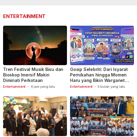
lalu
lalu
110
ENTERTAINMENT
Tren Festival Musik Bisu dan
Gosip Selebriti: Dari Isyarat
Bioskop Imersif Makin
Pernikahan hingga Momen
Diminati Perkotaan
Haru yang Bikin Warganet
Berspekulasi
Entertainment
-
4 jam yang lalu
Entertainment
-
5 bulan yang lalu