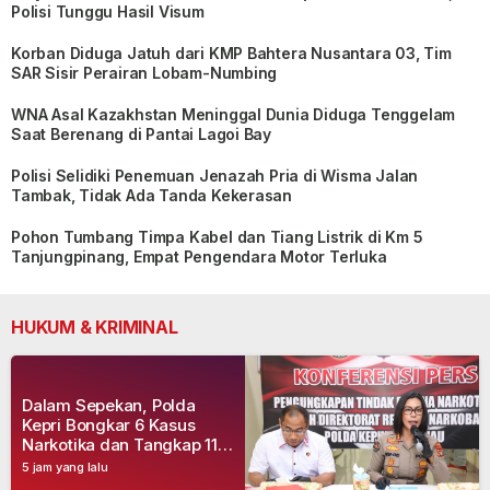
Polisi Tunggu Hasil Visum
Korban Diduga Jatuh dari KMP Bahtera Nusantara 03, Tim
SAR Sisir Perairan Lobam-Numbing
WNA Asal Kazakhstan Meninggal Dunia Diduga Tenggelam
Saat Berenang di Pantai Lagoi Bay
Polisi Selidiki Penemuan Jenazah Pria di Wisma Jalan
Tambak, Tidak Ada Tanda Kekerasan
Pohon Tumbang Timpa Kabel dan Tiang Listrik di Km 5
Tanjungpinang, Empat Pengendara Motor Terluka
HUKUM & KRIMINAL
Dalam Sepekan, Polda
Kepri Bongkar 6 Kasus
Narkotika dan Tangkap 11
Tersangka
5 jam yang lalu