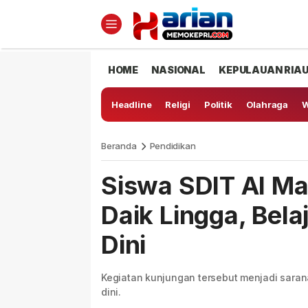
HOME
NASIONAL
KEPULAUAN RIA
Headline
Religi
Politik
Olahraga
W
Beranda
Pendidikan
Siswa SDIT Al Ma
Daik Lingga, Bela
Dini
Kegiatan kunjungan tersebut menjadi saran
dini.