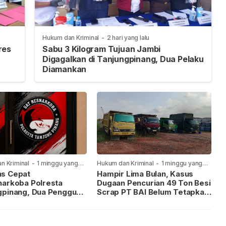
Hukum dan Kriminal
-
2 hari yang lalu
res
Sabu 3 Kilogram Tujuan Jambi
Digagalkan di Tanjungpinang, Dua Pelaku
Diamankan
n Kriminal
-
1 minggu yang
Hukum dan Kriminal
-
1 minggu yang
lalu
s Cepat
Hampir Lima Bulan, Kasus
narkoba Polresta
Dugaan Pencurian 49 Ton Besi
gpinang, Dua Pengguna
Scrap PT BAI Belum Tetapkan
iamankan Usai
Tersangka
kan ke Call Center 110