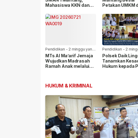
Mahasiswa KKN dan
Petakan UMKM 
TBM Menur 47 Ajak
Mata Pencahari
Siswa Gemar
Warga
Membaca
Pendidikan
-
2 minggu yang
Pendidikan
-
2 ming
lalu
lalu
MTs Al Ma’arif Jemaja
Polsek Daik Lin
Wujudkan Madrasah
Tanamkan Kesa
Ramah Anak melalui
Hukum kepada P
GAMAS dan
MPLS SMKN 2 Li
MATAMUDA
HUKUM & KRIMINAL