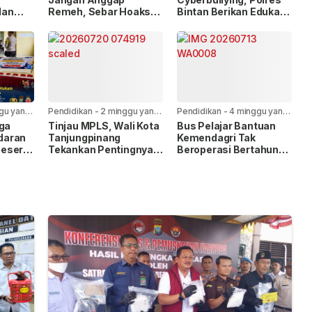
dan
Remeh, Sebar Hoaks
Bintan Berikan Edukasi
an
Bisa Terjerat UU ITE
kepada Pelajar SMKN 1
Gunung Kijang
gu yang
Pendidikan
-
2 minggu yang
Pendidikan
-
4 minggu yang
lalu
lalu
gga
Tinjau MPLS, Wali Kota
Bus Pelajar Bantuan
daran
Tanjungpinang
Kemendagri Tak
eserta
Tekankan Pentingnya
Beroperasi Bertahun-
ngga
Pengembangan
tahun, Kini Mulai Lapuk
Potensi Peserta Didik
Dimakan Karat