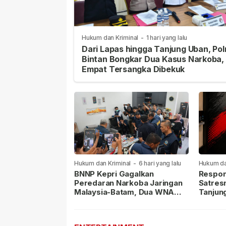
Hukum dan Kriminal
-
1 hari yang lalu
Dari Lapas hingga Tanjung Uban, Pol
Bintan Bongkar Dua Kasus Narkoba,
Empat Tersangka Dibekuk
Hukum dan Kriminal
-
6 hari yang lalu
Hukum da
lalu
BNNP Kepri Gagalkan
Respon
Peredaran Narkoba Jaringan
Satres
Malaysia-Batam, Dua WNA
Tanjun
Masih Diburu
Sabu D
Dilapor