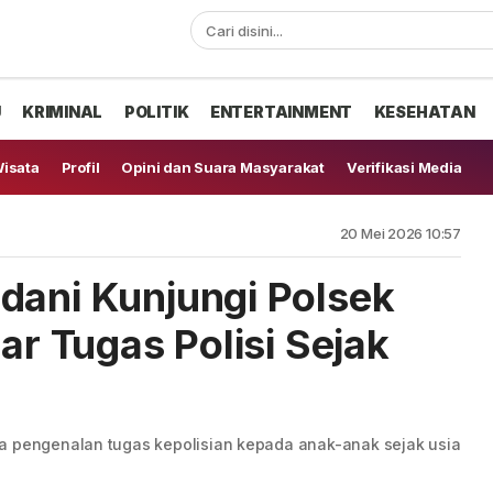
U
KRIMINAL
POLITIK
ENTERTAINMENT
KESEHATAN
isata
Profil
Opini dan Suara Masyarakat
Verifikasi Media
20 Mei 2026 10:57
dani Kunjungi Polsek
jar Tugas Polisi Sejak
a pengenalan tugas kepolisian kepada anak-anak sejak usia