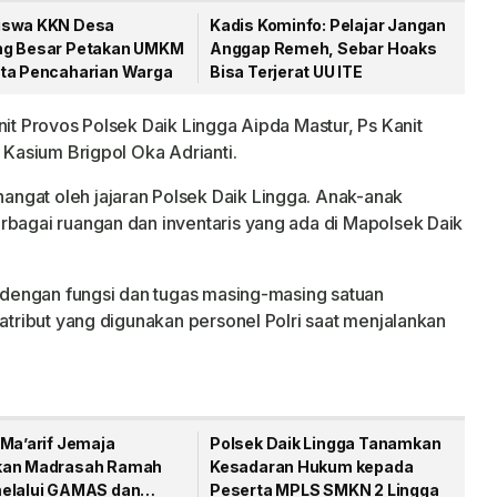
iswa KKN Desa
Kadis Kominfo: Pelajar Jangan
g Besar Petakan UMKM
Anggap Remeh, Sebar Hoaks
ta Pencaharian Warga
Bisa Terjerat UU ITE
nit Provos Polsek Daik Lingga Aipda Mastur, Ps Kanit
s Kasium Brigpol Oka Adrianti.
ngat oleh jajaran Polsek Daik Lingga. Anak-anak
rbagai ruangan dan inventaris yang ada di Mapolsek Daik
n dengan fungsi dan tugas masing-masing satuan
 atribut yang digunakan personel Polri saat menjalankan
 Ma’arif Jemaja
Polsek Daik Lingga Tanamkan
kan Madrasah Ramah
Kesadaran Hukum kepada
elalui GAMAS dan
Peserta MPLS SMKN 2 Lingga