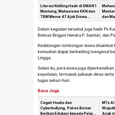
Literasi Keliling Hadir di SMAN 1
Mahas
Mantang, Mahasiswa KKN dan
Mantan
TBM Menur 47 Ajak Siswa
dan Ma
Gemar Membaca
Dalam kegiatan tersebut juga hadir Ps Ka
Binmas Brigpol Hendra P. Sianturi, dan P
Kedatangan rombongan siswa disambut ha
kemudian diajak berkeliling mengenal be
Lingga.
Selain itu, para siswa juga diperkenalka
kepolisian, termasuk pakaian dinas serta
tugas sehari-hari.
Baca Juga
Cegah Hoaks dan
MTs Al
Cyberbullying, Polres Bintan
Wujud
Berikan Edukasi kepada Pelajar
Anak m