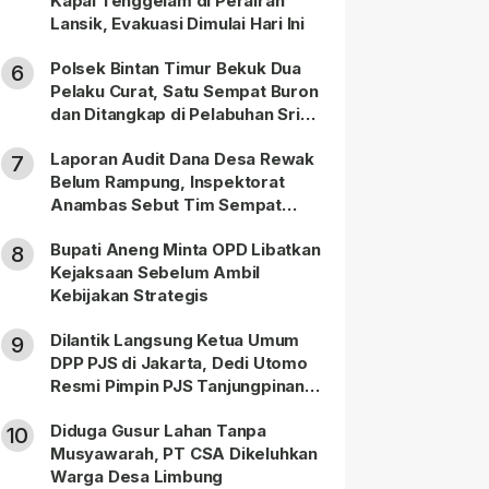
Kapal Tenggelam di Perairan
Lansik, Evakuasi Dimulai Hari Ini
Polsek Bintan Timur Bekuk Dua
6
Pelaku Curat, Satu Sempat Buron
dan Ditangkap di Pelabuhan Sri
Bintan Pura
Laporan Audit Dana Desa Rewak
7
Belum Rampung, Inspektorat
Anambas Sebut Tim Sempat
Terbagi Tangani Kasus Lain
Bupati Aneng Minta OPD Libatkan
8
Kejaksaan Sebelum Ambil
Kebijakan Strategis
Dilantik Langsung Ketua Umum
9
DPP PJS di Jakarta, Dedi Utomo
Resmi Pimpin PJS Tanjungpinang-
Bintan
Diduga Gusur Lahan Tanpa
10
Musyawarah, PT CSA Dikeluhkan
Warga Desa Limbung