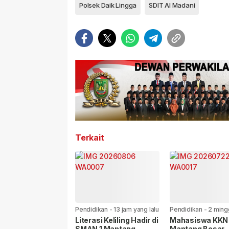
Polsek Daik Lingga
SDIT Al Madani
Terkait
Pendidikan
-
13 jam yang lalu
Pendidikan
-
2 ming
lalu
Literasi Keliling Hadir di
Mahasiswa KKN
SMAN 1 Mantang,
Mantang Besar