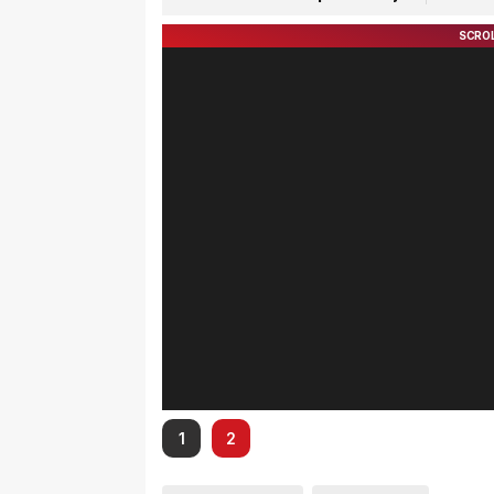
SMKN 1 Gunung Kijang
MATA
1
2