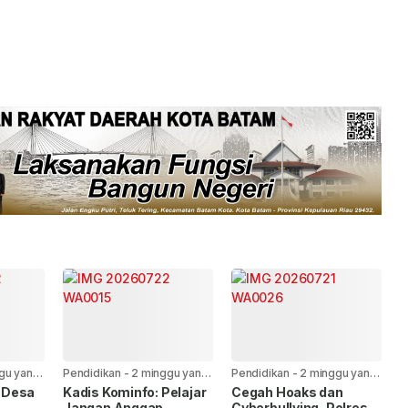
gu yang
Pendidikan
-
2 minggu yang
Pendidikan
-
2 minggu yang
lalu
lalu
 Desa
Kadis Kominfo: Pelajar
Cegah Hoaks dan
Jangan Anggap
Cyberbullying, Polres