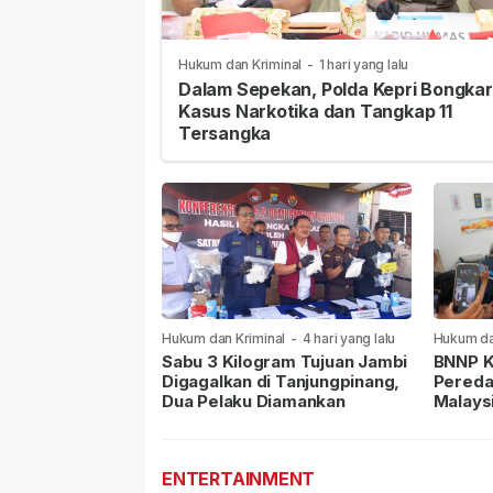
Hukum dan Kriminal
-
1 hari yang lalu
Dalam Sepekan, Polda Kepri Bongkar
Kasus Narkotika dan Tangkap 11
Tersangka
Hukum dan Kriminal
-
4 hari yang lalu
Hukum da
lalu
Sabu 3 Kilogram Tujuan Jambi
BNNP K
Digagalkan di Tanjungpinang,
Pereda
Dua Pelaku Diamankan
Malays
Masih 
ENTERTAINMENT