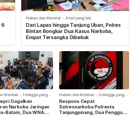
Hukum dan Kriminal
-
4 hari yang lalu
 6
Dari Lapas hingga Tanjung Uban, Polres
Bintan Bongkar Dua Kasus Narkoba,
Empat Tersangka Dibekuk
n Kriminal
-
1 minggu yang
Hukum dan Kriminal
-
2 minggu yang
lalu
epri Gagalkan
Respons Cepat
ran Narkoba Jaringan
Satresnarkoba Polresta
ia-Batam, Dua WNA
Tanjungpinang, Dua Pengguna
Diburu
Sabu Diamankan Usai
Dilaporkan ke Call Center 110