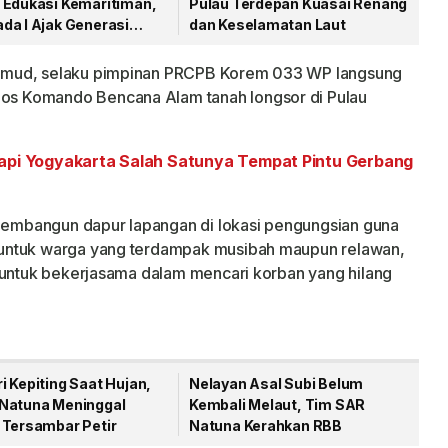
 Edukasi Kemaritiman,
Pulau Terdepan Kuasai Renang
da I Ajak Generasi
dan Keselamatan Laut
intai Laut
hmud, selaku pimpinan PRCPB Korem 033 WP langsung
s Komando Bencana Alam tanah longsor di Pulau
rapi Yogyakarta Salah Satunya Tempat Pintu Gerbang
embangun dapur lapangan di lokasi pengungsian guna
untuk warga yang terdampak musibah maupun relawan,
 untuk bekerjasama dalam mencari korban yang hilang
 Kepiting Saat Hujan,
Nelayan Asal Subi Belum
Natuna Meninggal
Kembali Melaut, Tim SAR
 Tersambar Petir
Natuna Kerahkan RBB