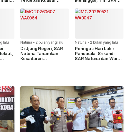
iman,
Terdepan Kuasai
Meninggal, Tim SAR
Renang dan
Masih Cari Satu Korban
intai
Keselamatan Laut
Hilang
g lalu
Natuna
-
2 bulan yang lalu
Natuna
-
2 bulan yang lalu
bi
Di Ujung Negeri, SAR
Peringati Hari Lahir
elaut,
Natuna Tanamkan
Pancasila, Srikandi
Kesadaran
SAR Natuna dan Wara
Keselamatan Laut
Lanud RSA Taklukkan
Sejak Usia Dini
Puncak Gunung Ranai