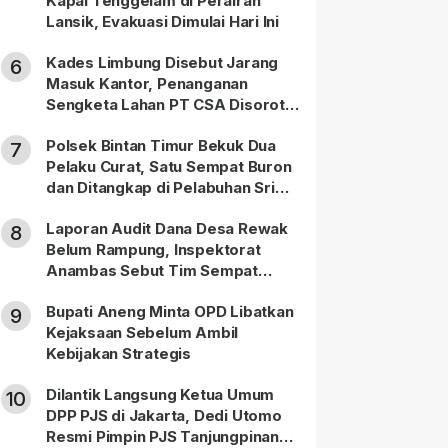
Kapal Tenggelam di Perairan
Lansik, Evakuasi Dimulai Hari Ini
Kades Limbung Disebut Jarang
6
Masuk Kantor, Penanganan
Sengketa Lahan PT CSA Disorot
Warga
Polsek Bintan Timur Bekuk Dua
7
Pelaku Curat, Satu Sempat Buron
dan Ditangkap di Pelabuhan Sri
Bintan Pura
Laporan Audit Dana Desa Rewak
8
Belum Rampung, Inspektorat
Anambas Sebut Tim Sempat
Terbagi Tangani Kasus Lain
Bupati Aneng Minta OPD Libatkan
9
Kejaksaan Sebelum Ambil
Kebijakan Strategis
Dilantik Langsung Ketua Umum
10
DPP PJS di Jakarta, Dedi Utomo
Resmi Pimpin PJS Tanjungpinang-