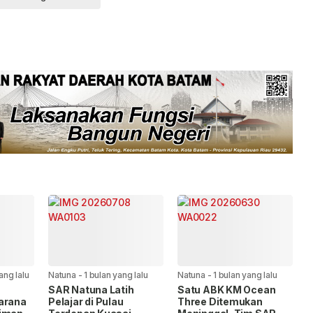
ang lalu
Natuna
-
1 bulan yang lalu
Natuna
-
1 bulan yang lalu
SAR Natuna Latih
Satu ABK KM Ocean
arana
Pelajar di Pulau
Three Ditemukan