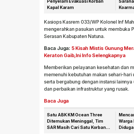
Penyelam Evakuasi Korban
Sarana
Kapal Karam
Koarma
Muda C
Kasiops Kasrem 033/WP Kolonel Inf Ma
mengerahkan pasukan untuk membuka Po
Serasan Kabupaten Natuna.
Baca Juga:
5 Kisah Mistis Gunung Me
Keraton Gaib,Ini Info Selengkapnya
Memberikan pelayanan kesehatan dan m
memenuhi kebutuhan makan sehari-hari 
serta bergabung dengan instansi lainnya
dan perbaikan infrastruktur yang rusak.
Baca Juga
Satu ABK KM Ocean Three
Mencari
Ditemukan Meninggal, Tim
Warga 
SAR Masih Cari Satu Korban
Diduga
Hilang