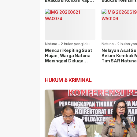
Evakuasi Korban Kapal
Edukasi Kemarit
Karam
Koarmada I Ajak
Generasi Muda C
Laut
Natuna
-
2 bulan yang lalu
Natuna
-
2 bulan yan
Mencari Kepiting Saat
Nelayan Asal Su
Hujan, Warga Natuna
Belum Kembali M
Meninggal Diduga
Tim SAR Natuna
Tersambar Petir
Kerahkan RBB
HUKUM & KRIMINAL