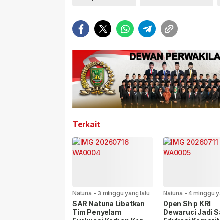
Terkait
Natuna
-
3 minggu yang lalu
Natuna
-
4 minggu y
SAR Natuna Libatkan
Open Ship KRI
Tim Penyelam
Dewaruci Jadi S