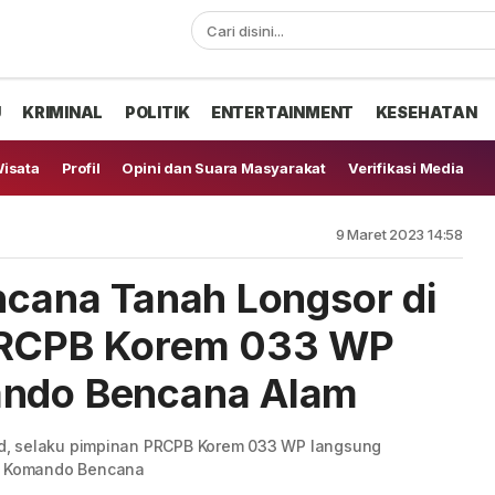
U
KRIMINAL
POLITIK
ENTERTAINMENT
KESEHATAN
isata
Profil
Opini dan Suara Masyarakat
Verifikasi Media
9 Maret 2023 14:58
encana Tanah Longsor di
PRCPB Korem 033 WP
ando Bencana Alam
d, selaku pimpinan PRCPB Korem 033 WP langsung
s Komando Bencana