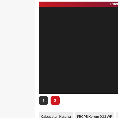
1
2
Kabupaten Natuna
PRCPB Korem 033 WP