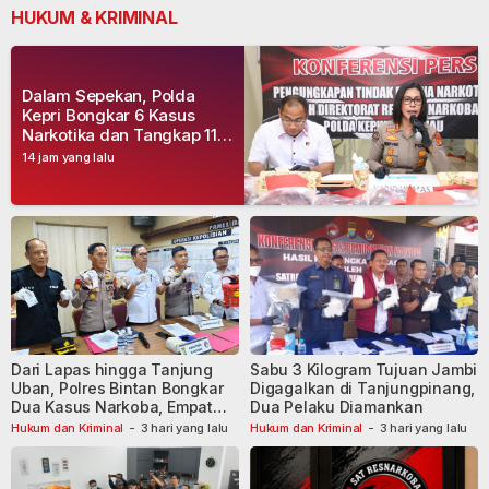
HUKUM & KRIMINAL
Dalam Sepekan, Polda
Kepri Bongkar 6 Kasus
Narkotika dan Tangkap 11
Tersangka
14 jam yang lalu
Dari Lapas hingga Tanjung
Sabu 3 Kilogram Tujuan Jambi
Uban, Polres Bintan Bongkar
Digagalkan di Tanjungpinang,
Dua Kasus Narkoba, Empat
Dua Pelaku Diamankan
Tersangka Dibekuk
Hukum dan Kriminal
-
3 hari yang lalu
Hukum dan Kriminal
-
3 hari yang lalu