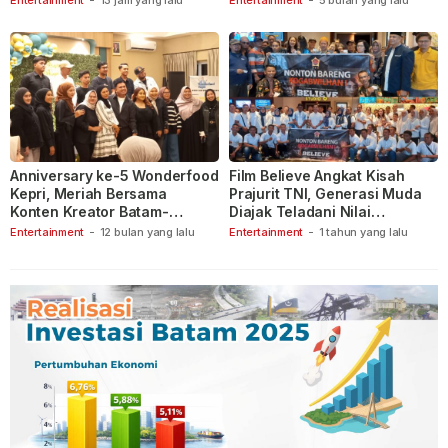
Entertainment
-
13 jam yang lalu
Entertainment
-
5 bulan yang lalu
Anniversary ke-5 Wonderfood
Film Believe Angkat Kisah
Kepri, Meriah Bersama
Prajurit TNI, Generasi Muda
Konten Kreator Batam-
Diajak Teladani Nilai
Tanjungpinang
Keberanian
Entertainment
-
12 bulan yang lalu
Entertainment
-
1 tahun yang lalu