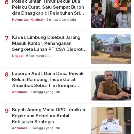
Polsek Bintan Timur Bekuk Dua
6
Pelaku Curat, Satu Sempat Buron
dan Ditangkap di Pelabuhan Sri
Bintan Pura
Hukum dan Kriminal
-
3 minggu yang lalu
Kades Limbung Disebut Jarang
7
Masuk Kantor, Penanganan
Sengketa Lahan PT CSA Disorot
Warga
Lingga
-
6 hari yang lalu
Laporan Audit Dana Desa Rewak
8
Belum Rampung, Inspektorat
Anambas Sebut Tim Sempat
Terbagi Tangani Kasus Lain
Anambas
-
3 minggu yang lalu
Bupati Aneng Minta OPD Libatkan
9
Kejaksaan Sebelum Ambil
Kebijakan Strategis
Anambas
-
3 minggu yang lalu