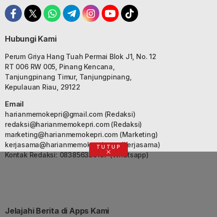
Hubungi Kami
Perum Griya Hang Tuah Permai Blok J1, No. 12
RT 006 RW 005, Pinang Kencana,
Tanjungpinang Timur, Tanjungpinang,
Kepulauan Riau, 29122
Email
harianmemokepri@gmail.com
(Redaksi)
redaksi@harianmemokepri.com
(Redaksi)
marketing@harianmemokepri.com
(Marketing)
kerjasama@harianmemokepri.com
(Kerjasama)
TUTUP
Kontak Redaksi: 083856335187 (Whatsapp)
Jelajahi Berita di Apps Kami