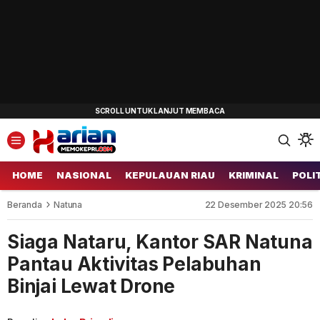
HOME
NASIONAL
KEPULAUAN RIAU
KRIMINAL
POLI
Beranda
Natuna
22 Desember 2025 20:56
Siaga Nataru, Kantor SAR Natuna
Pantau Aktivitas Pelabuhan
Binjai Lewat Drone