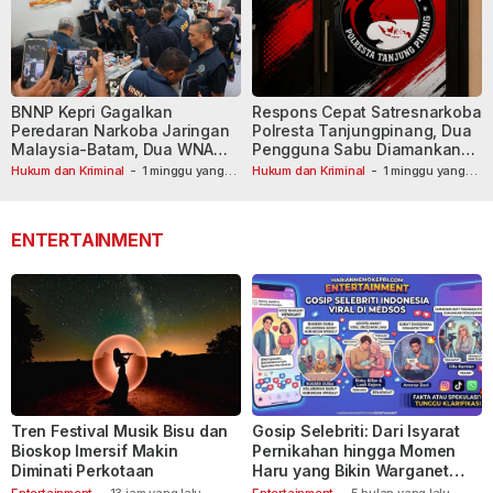
BNNP Kepri Gagalkan
Respons Cepat Satresnarkoba
Peredaran Narkoba Jaringan
Polresta Tanjungpinang, Dua
Malaysia-Batam, Dua WNA
Pengguna Sabu Diamankan
Masih Diburu
Usai Dilaporkan ke Call Center
Hukum dan Kriminal
-
1 minggu yang
Hukum dan Kriminal
-
1 minggu yang
lalu
lalu
110
ENTERTAINMENT
Tren Festival Musik Bisu dan
Gosip Selebriti: Dari Isyarat
Bioskop Imersif Makin
Pernikahan hingga Momen
Diminati Perkotaan
Haru yang Bikin Warganet
Berspekulasi