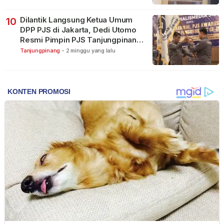
Dilantik Langsung Ketua Umum
10
DPP PJS di Jakarta, Dedi Utomo
Resmi Pimpin PJS Tanjungpinang-
Bintan
Tanjungpinang
-
2 minggu yang lalu