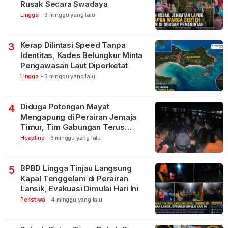
Rusak Secara Swadaya
Lingga
-
3 minggu yang lalu
Kerap Dilintasi Speed Tanpa
3
Identitas, Kades Belungkur Minta
Pengawasan Laut Diperketat
Lingga
-
3 minggu yang lalu
Diduga Potongan Mayat
4
Mengapung di Perairan Jemaja
Timur, Tim Gabungan Terus
Lakukan Pencarian
Headline
-
3 minggu yang lalu
BPBD Lingga Tinjau Langsung
5
Kapal Tenggelam di Perairan
Lansik, Evakuasi Dimulai Hari Ini
Peristiwa
-
4 minggu yang lalu