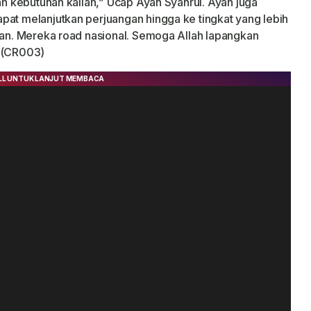
kan kebutuhan kalian,” Ucap Ayah Syahrul. Ayah juga
pat melanjutkan perjuangan hingga ke tingkat yang lebih
daan. Mereka road nasional. Semoga Allah lapangkan
a. (CR003)