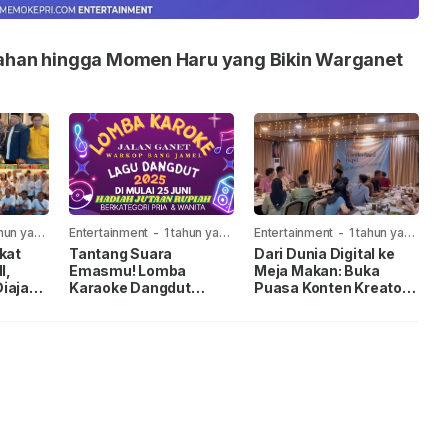
nikahan hingga Momen Haru yang Bikin Warganet
ahun yang
Entertainment
-
1 tahun yang
Entertainment
-
1 tahun yang
lalu
lalu
kat
Tantang Suara
Dari Dunia Digital ke
I,
Emasmu! Lomba
Meja Makan: Buka
iajak
Karaoke Dangdut
Puasa Konten Kreator
Digelar di Warkop
Tanjungpinang
Jamel Ganet
Bersama Koko Yadi