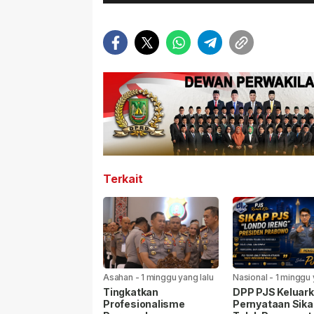
Terkait
Asahan
-
1 minggu yang lalu
Nasional
-
1 minggu 
Tingkatkan
DPP PJS Keluar
Profesionalisme
Pernyataan Sika