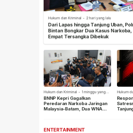
Hukum dan Kriminal
-
2 hari yang lalu
Dari Lapas hingga Tanjung Uban, Pol
Bintan Bongkar Dua Kasus Narkoba,
Empat Tersangka Dibekuk
Hukum dan Kriminal
-
1 minggu yang
Hukum da
lalu
lalu
BNNP Kepri Gagalkan
Respon
Peredaran Narkoba Jaringan
Satres
Malaysia-Batam, Dua WNA
Tanjun
Masih Diburu
Sabu D
Dilapor
ENTERTAINMENT