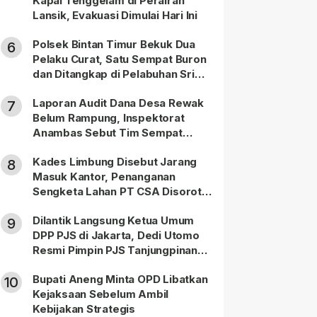
Kapal Tenggelam di Perairan
Lansik, Evakuasi Dimulai Hari Ini
Polsek Bintan Timur Bekuk Dua
6
Pelaku Curat, Satu Sempat Buron
dan Ditangkap di Pelabuhan Sri
Bintan Pura
Laporan Audit Dana Desa Rewak
7
Belum Rampung, Inspektorat
Anambas Sebut Tim Sempat
Terbagi Tangani Kasus Lain
Kades Limbung Disebut Jarang
8
Masuk Kantor, Penanganan
Sengketa Lahan PT CSA Disorot
Warga
Dilantik Langsung Ketua Umum
9
DPP PJS di Jakarta, Dedi Utomo
Resmi Pimpin PJS Tanjungpinang-
Bintan
Bupati Aneng Minta OPD Libatkan
10
Kejaksaan Sebelum Ambil
Kebijakan Strategis