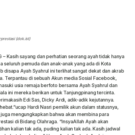
restasi (dok.ist)
asih sayang dan perhatian seorang ayah tidak hanya
da seluruh pemuda dan anak-anak yang ada di Kota
b disapa Ayah Syahrul ini terlihat sangat dekat dan akrab
. Terpantau di sebuah Akun media Sosial Facebook,
asuki usia remaja berfoto bersama Ayah Syahrul dan
a ini mereka berikan untuk Tanjungpinang tercinta.
erimakasih Edi Sas, Dicky Ardi, adik-adik kejutannya.
ebat.”ucap Hardi Nasri pemilik akun dalam statusnya,
rul juga mengungkapkan bahwa akan membina para
stasi di Bidang Olahraga. “InsyaAllah Ayah akan
ihan kalian tak ada, puding kalian tak ada. Kasih jadwal