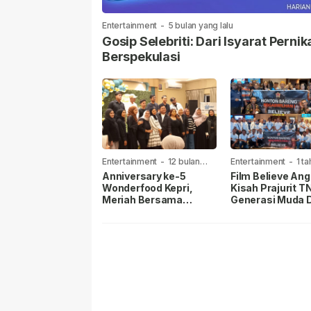
Entertainment
-
5 bulan yang lalu
Gosip Selebriti: Dari Isyarat Per
Berspekulasi
Entertainment
-
12 bulan
Entertainment
-
1 t
yang lalu
lalu
Anniversary ke-5
Film Believe Ang
Wonderfood Kepri,
Kisah Prajurit TN
Meriah Bersama
Generasi Muda D
Konten Kreator Batam-
Teladani Nilai
Tanjungpinang
Keberanian