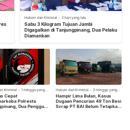
Hukum dan Kriminal
-
2 hari yang lalu
res
Sabu 3 Kilogram Tujuan Jambi
Digagalkan di Tanjungpinang, Dua Pelaku
Diamankan
n Kriminal
-
1 minggu yang
Hukum dan Kriminal
-
2 minggu yang
lalu
s Cepat
Hampir Lima Bulan, Kasus
narkoba Polresta
Dugaan Pencurian 49 Ton Besi
gpinang, Dua Pengguna
Scrap PT BAI Belum Tetapkan
iamankan Usai
Tersangka
kan ke Call Center 110