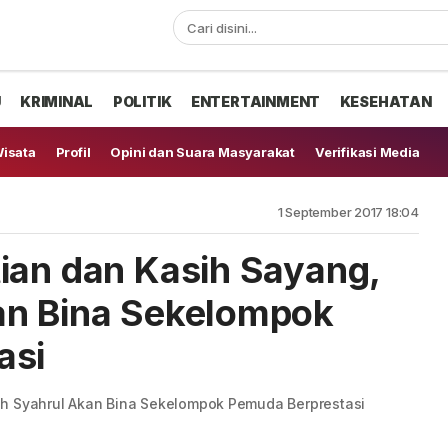
U
KRIMINAL
POLITIK
ENTERTAINMENT
KESEHATAN
isata
Profil
Opini dan Suara Masyarakat
Verifikasi Media
1 September 2017 18:04
ian dan Kasih Sayang,
an Bina Sekelompok
asi
ah Syahrul Akan Bina Sekelompok Pemuda Berprestasi