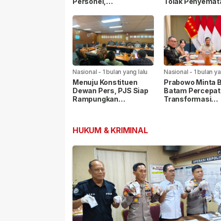
Personel,
Tolak Penyemat
Kapolrestabes Medan
Label “Londo Ire
Ikuti Penyuluhan
kepada Wartaw
Hukum di Polda Sumut
Nasional
-
1 bulan yang lalu
Nasional
-
1 bulan ya
Menuju Konstituen
Prabowo Minta 
Dewan Pers, PJS Siap
Batam Percepat
Rampungkan
Transformasi
Persyaratan Verifikasi
Kawasan, Pelab
Internasional Ja
Prioritas
HUKUM & KRIMINAL