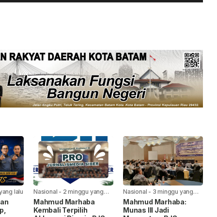
yang lalu
Nasional
-
2 minggu yang
Nasional
-
3 minggu yang
lalu
lalu
kan
Mahmud Marhaba
Mahmud Marhaba:
p,
Kembali Terpilih
Munas III Jadi