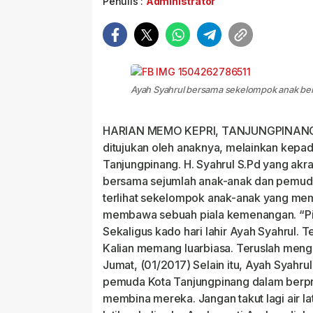
Penulis :
Administrator
Ayah Syahrul bersama sekelompok anak berp
HARIAN MEMO KEPRI, TANJUNGPINANG – K
ditujukan oleh anaknya, melainkan kepa
Tanjungpinang. H. Syahrul S.Pd yang akra
bersama sejumlah anak-anak dan pemuda
terlihat sekelompok anak-anak yang mem
membawa sebuah piala kemenangan. “Pial
Sekaligus kado hari lahir Ayah Syahrul. T
Kalian memang luarbiasa. Teruslah mengh
Jumat, (01/2017) Selain itu, Ayah Syah
pemuda Kota Tanjungpinang dalam berpre
membina mereka. Jangan takut lagi air lat