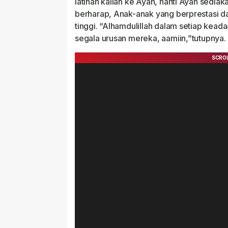
latihan kalian ke Ayah, nanti Ayah sedia
berharap, Anak-anak yang berprestasi da
tinggi. “Alhamdulillah dalam setiap kea
segala urusan mereka, aamiin,”tutupny