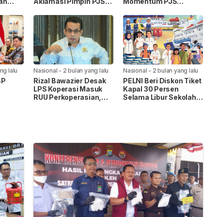
an
Aklamasi Pimpin PJS
Momentum PJS
ng”
Periode 2026–2027
Menuju Konstituen
an
Dewan Pers
ng lalu
Nasional
-
2 bulan yang lalu
Nasional
-
2 bulan yang lalu
BP
Rizal Bawazier Desak
PELNI Beri Diskon Tiket
LPS Koperasi Masuk
Kapal 30 Persen
RUU Perkoperasian,
Selama Libur Sekolah
uhan
Perkuat Perlindungan
2026
di
Dana Anggota