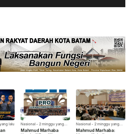
yang lalu
Nasional
-
2 minggu yang
Nasional
-
2 minggu yang
lalu
lalu
kan
Mahmud Marhaba
Mahmud Marhaba: