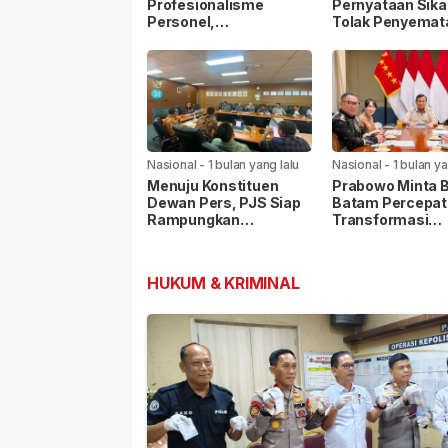
Profesionalisme
Pernyataan Sika
Personel,
Tolak Penyemat
Kapolrestabes Medan
Label “Londo Ire
Ikuti Penyuluhan
kepada Wartaw
Hukum di Polda Sumut
Nasional
-
1 bulan yang lalu
Nasional
-
1 bulan ya
Menuju Konstituen
Prabowo Minta 
Dewan Pers, PJS Siap
Batam Percepat
Rampungkan
Transformasi
Persyaratan Verifikasi
Kawasan, Pelab
Internasional Ja
Prioritas
HUKUM & KRIMINAL