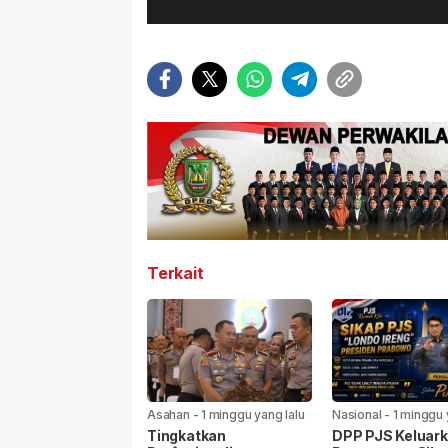
Terkait
Asahan
-
1 minggu yang lalu
Nasional
-
1 minggu 
Tingkatkan
DPP PJS Keluar