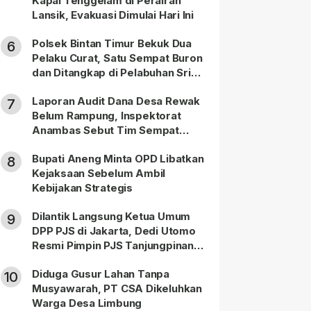
Kapal Tenggelam di Perairan
Lansik, Evakuasi Dimulai Hari Ini
Polsek Bintan Timur Bekuk Dua
6
Pelaku Curat, Satu Sempat Buron
dan Ditangkap di Pelabuhan Sri
Bintan Pura
Laporan Audit Dana Desa Rewak
7
Belum Rampung, Inspektorat
Anambas Sebut Tim Sempat
Terbagi Tangani Kasus Lain
Bupati Aneng Minta OPD Libatkan
8
Kejaksaan Sebelum Ambil
Kebijakan Strategis
Dilantik Langsung Ketua Umum
9
DPP PJS di Jakarta, Dedi Utomo
Resmi Pimpin PJS Tanjungpinang-
Bintan
Diduga Gusur Lahan Tanpa
10
Musyawarah, PT CSA Dikeluhkan
Warga Desa Limbung