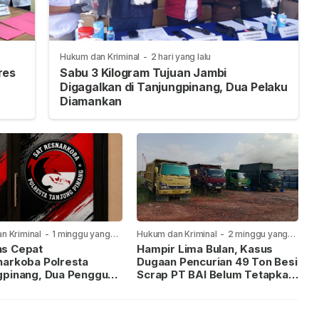
Hukum dan Kriminal
-
2 hari yang lalu
res
Sabu 3 Kilogram Tujuan Jambi
Digagalkan di Tanjungpinang, Dua Pelaku
Diamankan
n Kriminal
-
1 minggu yang
Hukum dan Kriminal
-
2 minggu yang
lalu
s Cepat
Hampir Lima Bulan, Kasus
narkoba Polresta
Dugaan Pencurian 49 Ton Besi
gpinang, Dua Pengguna
Scrap PT BAI Belum Tetapkan
iamankan Usai
Tersangka
kan ke Call Center 110