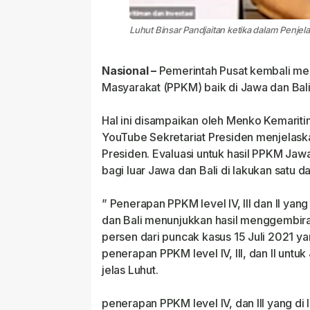
Luhut Binsar Pandjaitan ketika dalam Penje
Nasional –
Pemerintah Pusat kembali m
Masyarakat (PPKM) baik di Jawa dan Bali
Hal ini disampaikan oleh Menko Kemaritim
YouTube Sekretariat Presiden menjelaska
Presiden. Evaluasi untuk hasil PPKM Jawa
bagi luar Jawa dan Bali di lakukan satu 
” Penerapan PPKM level IV, III dan II yan
dan Bali menunjukkan hasil menggembira
persen dari puncak kasus 15 Juli 2021 ya
penerapan PPKM level IV, III, dan II untu
jelas Luhut.
penerapan PPKM level IV, dan III yang di 