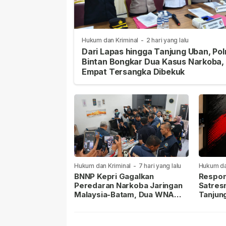
Hukum dan Kriminal
-
2 hari yang lalu
Dari Lapas hingga Tanjung Uban, Pol
Bintan Bongkar Dua Kasus Narkoba,
Empat Tersangka Dibekuk
Hukum dan Kriminal
-
7 hari yang lalu
Hukum da
lalu
BNNP Kepri Gagalkan
Respon
Peredaran Narkoba Jaringan
Satres
Malaysia-Batam, Dua WNA
Tanjun
Masih Diburu
Sabu D
Dilapor