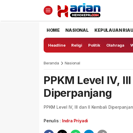
HOME
NASIONAL
KEPULAUAN RIA
Headline
Religi
Politik
Olahraga
W
Beranda
Nasional
PPKM Level IV, III
Diperpanjang
PPKM Level IV, III dan II Kembali Diperpanja
Penulis :
Indra Priyadi