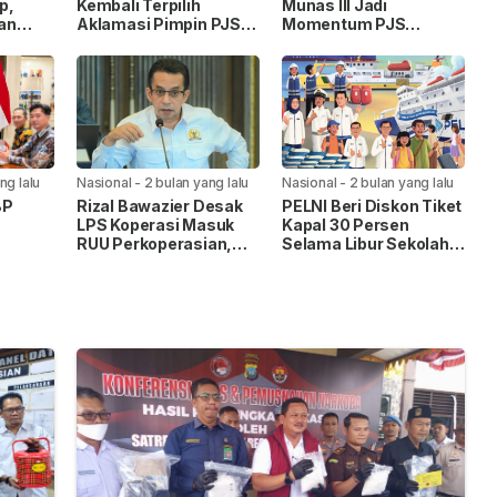
p,
Kembali Terpilih
Munas III Jadi
an
Aklamasi Pimpin PJS
Momentum PJS
ng”
Periode 2026–2027
Menuju Konstituen
an
Dewan Pers
ng lalu
Nasional
-
2 bulan yang lalu
Nasional
-
2 bulan yang lalu
BP
Rizal Bawazier Desak
PELNI Beri Diskon Tiket
LPS Koperasi Masuk
Kapal 30 Persen
RUU Perkoperasian,
Selama Libur Sekolah
uhan
Perkuat Perlindungan
2026
di
Dana Anggota