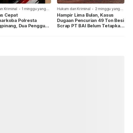
n Kriminal
-
1 minggu yang
Hukum dan Kriminal
-
2 minggu yang
lalu
s Cepat
Hampir Lima Bulan, Kasus
narkoba Polresta
Dugaan Pencurian 49 Ton Besi
gpinang, Dua Pengguna
Scrap PT BAI Belum Tetapkan
iamankan Usai
Tersangka
kan ke Call Center 110