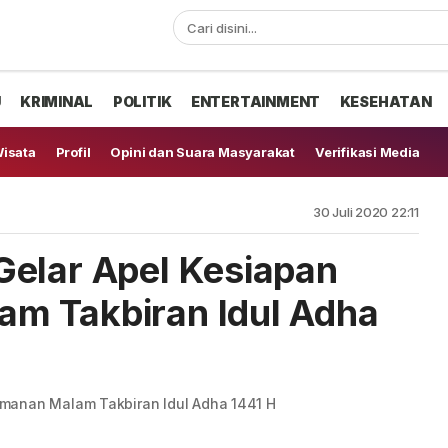
U
KRIMINAL
POLITIK
ENTERTAINMENT
KESEHATAN
isata
Profil
Opini dan Suara Masyarakat
Verifikasi Media
30 Juli 2020 22:11
elar Apel Kesiapan
m Takbiran Idul Adha
manan Malam Takbiran Idul Adha 1441 H