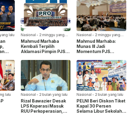
yang lalu
Nasional
-
2 minggu yang
Nasional
-
2 minggu yang
lalu
lalu
kan
Mahmud Marhaba
Mahmud Marhaba:
p,
Kembali Terpilih
Munas III Jadi
an
Aklamasi Pimpin PJS
Momentum PJS
ng”
Periode 2026–2027
Menuju Konstituen
an
Dewan Pers
ng lalu
Nasional
-
2 bulan yang lalu
Nasional
-
2 bulan yang lalu
BP
Rizal Bawazier Desak
PELNI Beri Diskon Tiket
LPS Koperasi Masuk
Kapal 30 Persen
RUU Perkoperasian,
Selama Libur Sekolah
uhan
Perkuat Perlindungan
2026
di
Dana Anggota