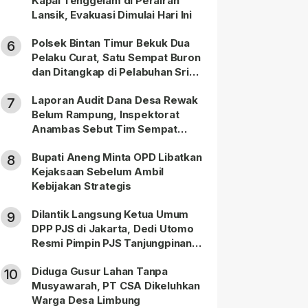
Kapal Tenggelam di Perairan
Lansik, Evakuasi Dimulai Hari Ini
Polsek Bintan Timur Bekuk Dua
6
Pelaku Curat, Satu Sempat Buron
dan Ditangkap di Pelabuhan Sri
Bintan Pura
Laporan Audit Dana Desa Rewak
7
Belum Rampung, Inspektorat
Anambas Sebut Tim Sempat
Terbagi Tangani Kasus Lain
Bupati Aneng Minta OPD Libatkan
8
Kejaksaan Sebelum Ambil
Kebijakan Strategis
Dilantik Langsung Ketua Umum
9
DPP PJS di Jakarta, Dedi Utomo
Resmi Pimpin PJS Tanjungpinang-
Bintan
Diduga Gusur Lahan Tanpa
10
Musyawarah, PT CSA Dikeluhkan
Warga Desa Limbung