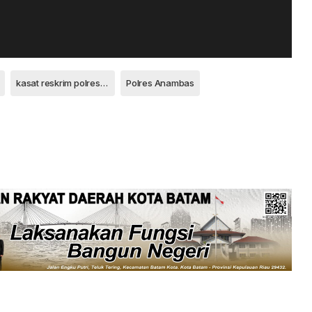
kasat reskrim polres anambas
Polres Anambas