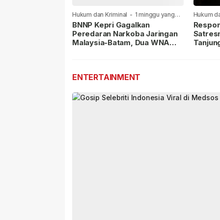
Hukum dan Kriminal
-
1 minggu yang
Hukum da
lalu
lalu
BNNP Kepri Gagalkan
Respon
Peredaran Narkoba Jaringan
Satres
Malaysia-Batam, Dua WNA
Tanjun
Masih Diburu
Sabu D
Dilapor
ENTERTAINMENT