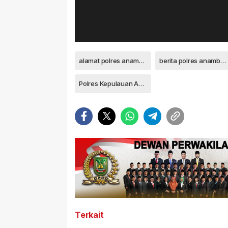
alamat polres anambas
berita polres anambas
Polres Kepulauan Anambas
Terkait