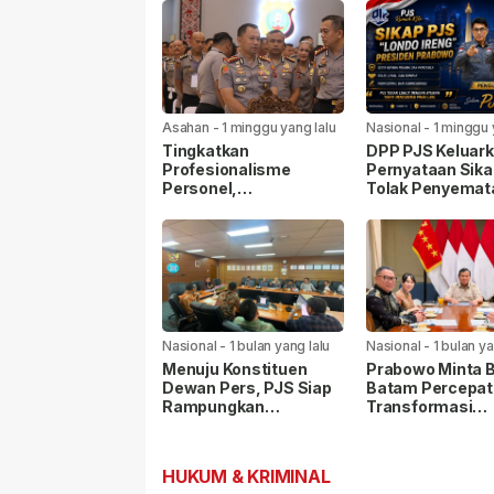
Asahan
-
1 minggu yang lalu
Nasional
-
1 minggu 
Tingkatkan
DPP PJS Keluar
Profesionalisme
Pernyataan Sika
Personel,
Tolak Penyemat
Kapolrestabes Medan
Label “Londo Ire
Ikuti Penyuluhan
kepada Wartaw
Hukum di Polda Sumut
Nasional
-
1 bulan yang lalu
Nasional
-
1 bulan ya
Menuju Konstituen
Prabowo Minta 
Dewan Pers, PJS Siap
Batam Percepat
Rampungkan
Transformasi
Persyaratan Verifikasi
Kawasan, Pelab
Internasional Ja
Prioritas
HUKUM & KRIMINAL