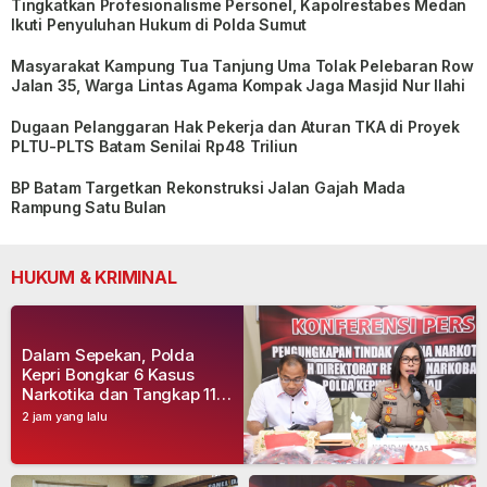
Tingkatkan Profesionalisme Personel, Kapolrestabes Medan
Ikuti Penyuluhan Hukum di Polda Sumut
Masyarakat Kampung Tua Tanjung Uma Tolak Pelebaran Row
Jalan 35, Warga Lintas Agama Kompak Jaga Masjid Nur Ilahi
Dugaan Pelanggaran Hak Pekerja dan Aturan TKA di Proyek
PLTU-PLTS Batam Senilai Rp48 Triliun
BP Batam Targetkan Rekonstruksi Jalan Gajah Mada
Rampung Satu Bulan
HUKUM & KRIMINAL
Dalam Sepekan, Polda
Kepri Bongkar 6 Kasus
Narkotika dan Tangkap 11
Tersangka
2 jam yang lalu