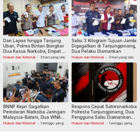
Dari Lapas hingga Tanjung
Sabu 3 Kilogram Tujuan Jambi
Uban, Polres Bintan Bongkar
Digagalkan di Tanjungpinang,
Dua Kasus Narkoba, Empat
Dua Pelaku Diamankan
Tersangka Dibekuk
Hukum dan Kriminal
-
3 hari yang lalu
Hukum dan Kriminal
-
3 hari yang lalu
BNNP Kepri Gagalkan
Respons Cepat Satresnarkoba
Peredaran Narkoba Jaringan
Polresta Tanjungpinang, Dua
Malaysia-Batam, Dua WNA
Pengguna Sabu Diamankan
Masih Diburu
Usai Dilaporkan ke Call Center
Hukum dan Kriminal
-
1 minggu yang
Hukum dan Kriminal
-
1 minggu yang
lalu
lalu
110