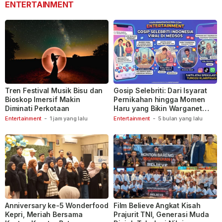
ENTERTAINMENT
Tren Festival Musik Bisu dan
Gosip Selebriti: Dari Isyarat
Bioskop Imersif Makin
Pernikahan hingga Momen
Diminati Perkotaan
Haru yang Bikin Warganet
Berspekulasi
Entertainment
-
1 jam yang lalu
Entertainment
-
5 bulan yang lalu
Anniversary ke-5 Wonderfood
Film Believe Angkat Kisah
Kepri, Meriah Bersama
Prajurit TNI, Generasi Muda