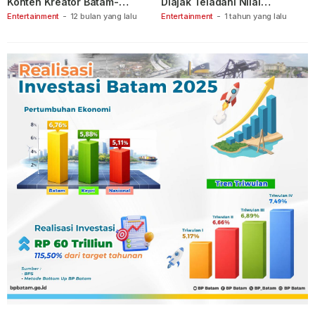
Konten Kreator Batam-
Diajak Teladani Nilai
Tanjungpinang
Keberanian
Entertainment
-
12 bulan yang lalu
Entertainment
-
1 tahun yang lalu