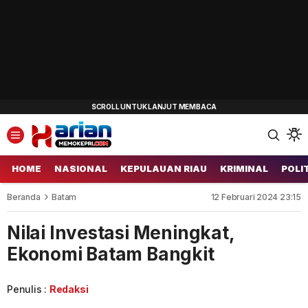
HOME
NASIONAL
KEPULAUAN RIAU
KRIMINAL
POLI
Beranda
Batam
12 Februari 2024 23:15
Nilai Investasi Meningkat,
Ekonomi Batam Bangkit
Penulis :
Redaksi