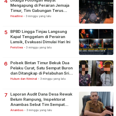
Diduga Potongan Mayat
4
Mengapung di Perairan Jemaja
Timur, Tim Gabungan Terus
Lakukan Pencarian
Headline
-
3 minggu yang lalu
BPBD Lingga Tinjau Langsung
5
Kapal Tenggelam di Perairan
Lansik, Evakuasi Dimulai Hari Ini
Peristiwa
-
3 minggu yang lalu
Polsek Bintan Timur Bekuk Dua
6
Pelaku Curat, Satu Sempat Buron
dan Ditangkap di Pelabuhan Sri
Bintan Pura
Hukum dan Kriminal
-
3 minggu yang lalu
Laporan Audit Dana Desa Rewak
7
Belum Rampung, Inspektorat
Anambas Sebut Tim Sempat
Terbagi Tangani Kasus Lain
Anambas
-
3 minggu yang lalu