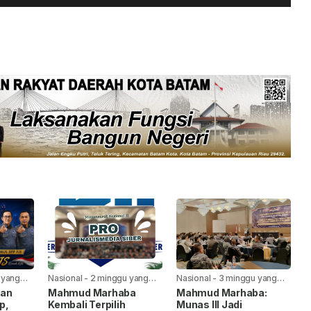
 yang
Nasional
-
2 minggu yang
Nasional
-
3 minggu yang
lalu
lalu
kan
Mahmud Marhaba
Mahmud Marhaba:
p,
Kembali Terpilih
Munas III Jadi