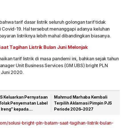
wa tarif dasar listrik seluruh golongan tarif tidak
Covid-19. Hal tersebut menanggapi adanya keluhan
aran listriknya lebih mahal dibandingkan biasanya.
aat Tagihan Listrik Bulan Juni Melonjak
aikan tarif listrik di masa pandemi ini, bahkan sejak tahun
Manager Unit Business Services (GM UBS) bright PLN
 Juni 2020.
S Keluarkan Pernyataan
Mahmud Marhaba Kembali
 Tolak Penyematan Label
Terpilih Aklamasi Pimpin PJS
 Ireng” kepada
Periode 2026–2027
wan
om/solusi-bright-pln-batam-saat-tagihan-listrik-bulan-