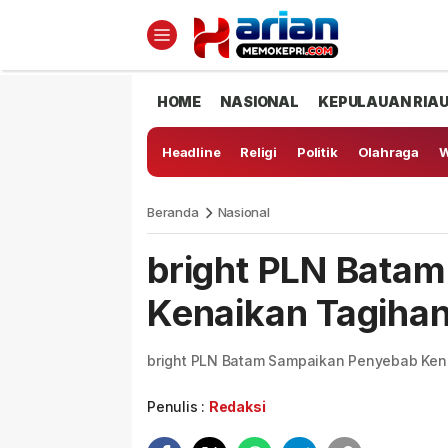
HOME
NASIONAL
KEPULAUAN RIA
Headline
Religi
Politik
Olahraga
W
Beranda
Nasional
bright PLN Bata
Kenaikan Tagihan 
bright PLN Batam Sampaikan Penyebab Kena
Penulis :
Redaksi