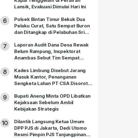
Kapal Tenggelam di Perairan
Lansik, Evakuasi Dimulai Hari Ini
Polsek Bintan Timur Bekuk Dua
6
Pelaku Curat, Satu Sempat Buron
dan Ditangkap di Pelabuhan Sri
Bintan Pura
Laporan Audit Dana Desa Rewak
7
Belum Rampung, Inspektorat
Anambas Sebut Tim Sempat
Terbagi Tangani Kasus Lain
Kades Limbung Disebut Jarang
8
Masuk Kantor, Penanganan
Sengketa Lahan PT CSA Disorot
Warga
Bupati Aneng Minta OPD Libatkan
9
Kejaksaan Sebelum Ambil
Kebijakan Strategis
Dilantik Langsung Ketua Umum
10
DPP PJS di Jakarta, Dedi Utomo
Resmi Pimpin PJS Tanjungpinang-