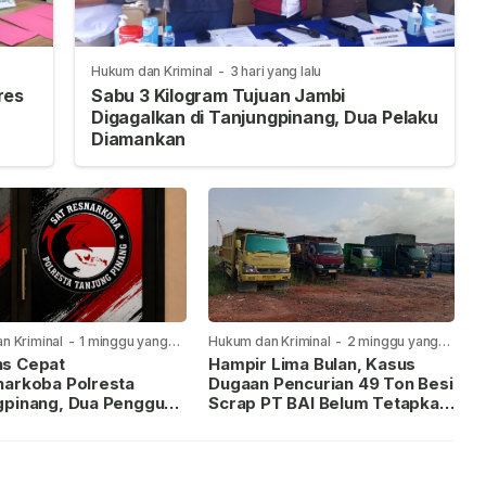
Hukum dan Kriminal
-
3 hari yang lalu
res
Sabu 3 Kilogram Tujuan Jambi
Digagalkan di Tanjungpinang, Dua Pelaku
Diamankan
n Kriminal
-
1 minggu yang
Hukum dan Kriminal
-
2 minggu yang
lalu
s Cepat
Hampir Lima Bulan, Kasus
narkoba Polresta
Dugaan Pencurian 49 Ton Besi
gpinang, Dua Pengguna
Scrap PT BAI Belum Tetapkan
iamankan Usai
Tersangka
kan ke Call Center 110