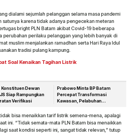
k yang dialami sejumlah pelanggan selama masa pandemi
h satunya karena tidak adanya pengecekan meteran
pertugas bright PLN Batam akibat Covid-19 beberapa
a perubahan perilaku pelanggan yang lebih banyak di
at muslim menjalankan ramadhan serta Hari Raya Idul
ksanakan tradisi pulang kampung.
at Soal Kenaikan Tagihan Listrik
 Konstituen Dewan
Prabowo Minta BP Batam
PJS Siap Rampungkan
Percepat Transformasi
atan Verifikasi
Kawasan, Pelabuhan
Internasional Jadi Prioritas
dak bisa menaikkan tarif listrik semena-mena, apalagi
saat ini. “Tidak semata-mata PLN Batam bisa menaikkan
agi saat kondisi seperti ini, sangat tidak relevan,” tutup