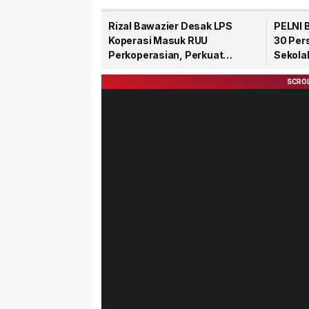
Rizal Bawazier Desak LPS
PELNI B
Koperasi Masuk RUU
30 Per
Perkoperasian, Perkuat
Sekola
Perlindungan Dana Anggota