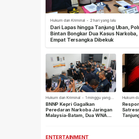
Hukum dan Kriminal
-
2 hari yang lalu
Dari Lapas hingga Tanjung Uban, Pol
Bintan Bongkar Dua Kasus Narkoba,
Empat Tersangka Dibekuk
Hukum dan Kriminal
-
1 minggu yang
Hukum da
lalu
lalu
BNNP Kepri Gagalkan
Respon
Peredaran Narkoba Jaringan
Satres
Malaysia-Batam, Dua WNA
Tanjun
Masih Diburu
Sabu D
Dilapor
ENTERTAINMENT