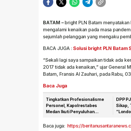
BATAM –
bright PLN Batam menyatakan bah
mengalami kenaikan pada masa pandemi 
sejumlah pelanggan yang mengaku pembay
BACA JUGA :
Solusi bright PLN Batam S
“Sekali lagi saya sampaikan tidak ada ken
2017 tidak ada kenaikan,” ujar General 
Batam, Fransis Al Zauhari, pada Rabu, 03
Baca Juga
Tingkatkan Profesionalisme
DPP PJ
Personel, Kapolrestabes
Sikap,
Medan Ikuti Penyuluhan
“Londo
Hukum di Polda Sumut
Warta
Baca juga:
https://beritanusantaranews.c