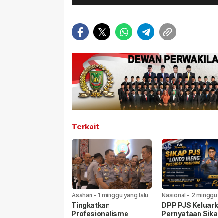
Terkait
Asahan
-
1 minggu yang lalu
Nasional
-
2 minggu
lalu
Tingkatkan
DPP PJS Keluar
Profesionalisme
Pernyataan Sika