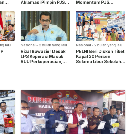
an
Aklamasi Pimpin PJS
Momentum PJS
ng”
Periode 2026–2027
Menuju Konstituen
an
Dewan Pers
ng lalu
Nasional
-
2 bulan yang lalu
Nasional
-
2 bulan yang lalu
BP
Rizal Bawazier Desak
PELNI Beri Diskon Tiket
LPS Koperasi Masuk
Kapal 30 Persen
RUU Perkoperasian,
Selama Libur Sekolah
uhan
Perkuat Perlindungan
2026
di
Dana Anggota