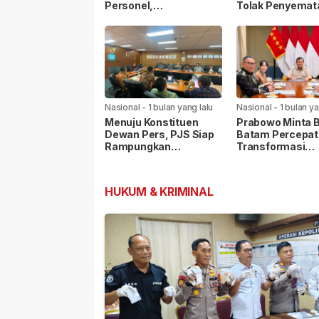
Personel,
Tolak Penyemat
Kapolrestabes Medan
Label “Londo Ire
Ikuti Penyuluhan
kepada Wartaw
Hukum di Polda Sumut
Nasional
-
1 bulan yang lalu
Nasional
-
1 bulan ya
Menuju Konstituen
Prabowo Minta 
Dewan Pers, PJS Siap
Batam Percepat
Rampungkan
Transformasi
Persyaratan Verifikasi
Kawasan, Pelab
Internasional Ja
Prioritas
HUKUM & KRIMINAL