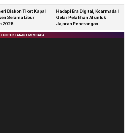
eri Diskon Tiket Kapal
Hadapi Era Digital, Koarmada I
sen Selama Libur
Gelar Pelatihan AI untuk
h 2026
Jajaran Penerangan