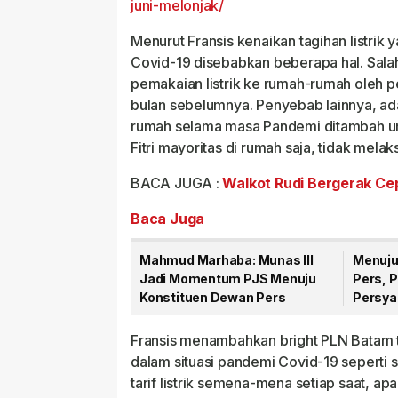
juni-melonjak/
Menurut Fransis kenaikan tagihan listri
Covid-19 disebabkan beberapa hal. Sala
pemakaian listrik ke rumah-rumah oleh 
bulan sebelumnya. Penyebab lainnya, ad
rumah selama masa Pandemi ditambah um
Fitri mayoritas di rumah saja, tidak mela
BACA JUGA :
Walkot Rudi Bergerak Cep
Baca Juga
Mahmud Marhaba: Munas III
Menuju
Jadi Momentum PJS Menuju
Pers, 
Konstituen Dewan Pers
Persyar
Fransis menambahkan bright PLN Batam ti
dalam situasi pandemi Covid-19 seperti 
tarif listrik semena-mena setiap saat, apal