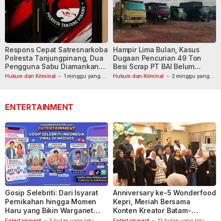
Respons Cepat Satresnarkoba
Hampir Lima Bulan, Kasus
Polresta Tanjungpinang, Dua
Dugaan Pencurian 49 Ton
Pengguna Sabu Diamankan
Besi Scrap PT BAI Belum
Usai Dilaporkan ke Call Center
Tetapkan Tersangka
Hukum dan Kriminal
-
1 minggu yang
Hukum dan Kriminal
-
2 minggu yang
lalu
110
lalu
ENTERTAINMENT
Gosip Selebriti: Dari Isyarat
Anniversary ke-5 Wonderfood
Pernikahan hingga Momen
Kepri, Meriah Bersama
Haru yang Bikin Warganet
Konten Kreator Batam-
Berspekulasi
Tanjungpinang
Entertainment
-
5 bulan yang lalu
Entertainment
-
12 bulan yang lalu