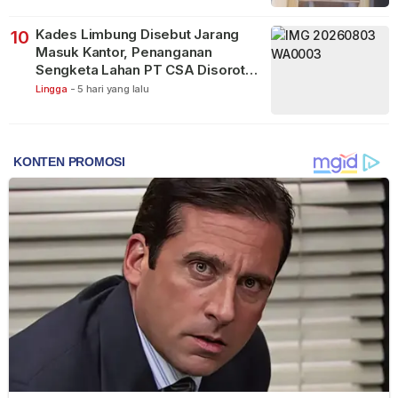
Kades Limbung Disebut Jarang
10
Masuk Kantor, Penanganan
Sengketa Lahan PT CSA Disorot
Warga
Lingga
-
5 hari yang lalu