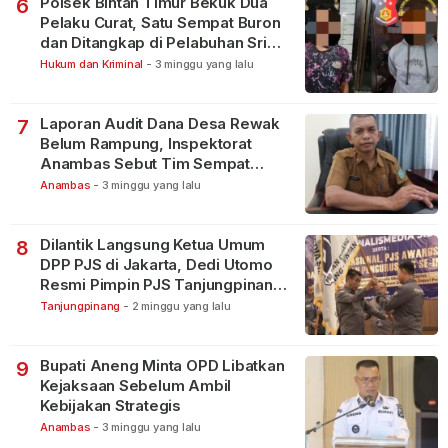
Polsek Bintan Timur Bekuk Dua
6
Pelaku Curat, Satu Sempat Buron
dan Ditangkap di Pelabuhan Sri
Bintan Pura
Hukum dan Kriminal
-
3 minggu yang lalu
Laporan Audit Dana Desa Rewak
7
Belum Rampung, Inspektorat
Anambas Sebut Tim Sempat
Terbagi Tangani Kasus Lain
Anambas
-
3 minggu yang lalu
Dilantik Langsung Ketua Umum
8
DPP PJS di Jakarta, Dedi Utomo
Resmi Pimpin PJS Tanjungpinang-
Bintan
Tanjungpinang
-
2 minggu yang lalu
Bupati Aneng Minta OPD Libatkan
9
Kejaksaan Sebelum Ambil
Kebijakan Strategis
Anambas
-
3 minggu yang lalu