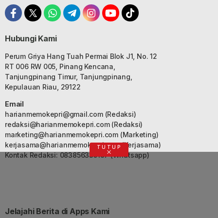
Hubungi Kami
Perum Griya Hang Tuah Permai Blok J1, No. 12
RT 006 RW 005, Pinang Kencana,
Tanjungpinang Timur, Tanjungpinang,
Kepulauan Riau, 29122
Email
harianmemokepri@gmail.com
(Redaksi)
redaksi@harianmemokepri.com
(Redaksi)
marketing@harianmemokepri.com
(Marketing)
kerjasama@harianmemokepri.com
(Kerjasama)
TUTUP
Kontak Redaksi: 083856335187 (Whatsapp)
Jelajahi Berita di Apps Kami