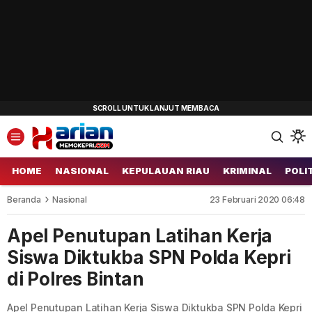
HOME
NASIONAL
KEPULAUAN RIAU
KRIMINAL
POLI
Beranda
Nasional
23 Februari 2020 06:48
Apel Penutupan Latihan Kerja
Siswa Diktukba SPN Polda Kepri
di Polres Bintan
Apel Penutupan Latihan Kerja Siswa Diktukba SPN Polda Kepri