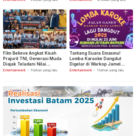
Film Believe Angkat Kisah
Tantang Suara Emasmu!
Prajurit TNI, Generasi Muda
Lomba Karaoke Dangdut
Diajak Teladani Nilai
Digelar di Warkop Jamel
Keberanian
Ganet
Entertainment
-
1 tahun yang lalu
Entertainment
-
1 tahun yang lalu