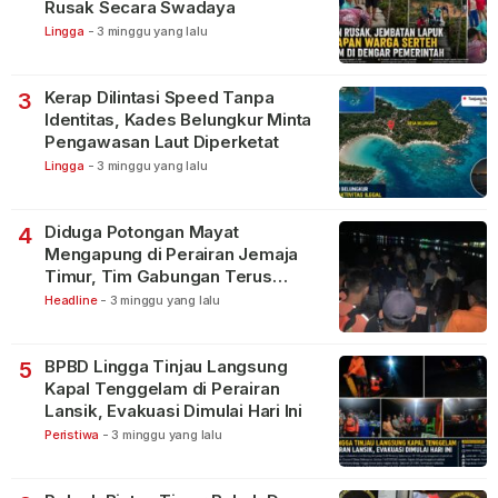
Rusak Secara Swadaya
Lingga
-
3 minggu yang lalu
Kerap Dilintasi Speed Tanpa
3
Identitas, Kades Belungkur Minta
Pengawasan Laut Diperketat
Lingga
-
3 minggu yang lalu
Diduga Potongan Mayat
4
Mengapung di Perairan Jemaja
Timur, Tim Gabungan Terus
Lakukan Pencarian
Headline
-
3 minggu yang lalu
BPBD Lingga Tinjau Langsung
5
Kapal Tenggelam di Perairan
Lansik, Evakuasi Dimulai Hari Ini
Peristiwa
-
3 minggu yang lalu