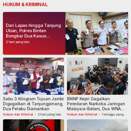
HUKUM & KRIMINAL
Dari Lapas hingga Tanjung
Uban, Polres Bintan
Bongkar Dua Kasus
Narkoba, Empat Tersangka
2 hari yang lalu
Dibekuk
Sabu 3 Kilogram Tujuan Jambi
BNNP Kepri Gagalkan
Digagalkan di Tanjungpinang,
Peredaran Narkoba Jaringan
Dua Pelaku Diamankan
Malaysia-Batam, Dua WNA
Masih Diburu
Hukum dan Kriminal
-
2 hari yang lalu
Hukum dan Kriminal
-
1 minggu yang
lalu