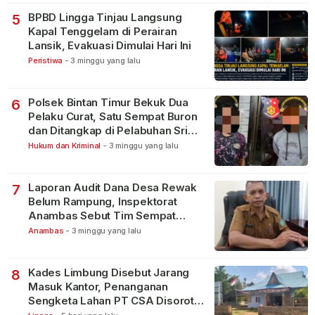
BPBD Lingga Tinjau Langsung
5
Kapal Tenggelam di Perairan
Lansik, Evakuasi Dimulai Hari Ini
Peristiwa
-
3 minggu yang lalu
Polsek Bintan Timur Bekuk Dua
6
Pelaku Curat, Satu Sempat Buron
dan Ditangkap di Pelabuhan Sri
Bintan Pura
Hukum dan Kriminal
-
3 minggu yang lalu
Laporan Audit Dana Desa Rewak
7
Belum Rampung, Inspektorat
Anambas Sebut Tim Sempat
Terbagi Tangani Kasus Lain
Anambas
-
3 minggu yang lalu
Kades Limbung Disebut Jarang
8
Masuk Kantor, Penanganan
Sengketa Lahan PT CSA Disorot
Warga