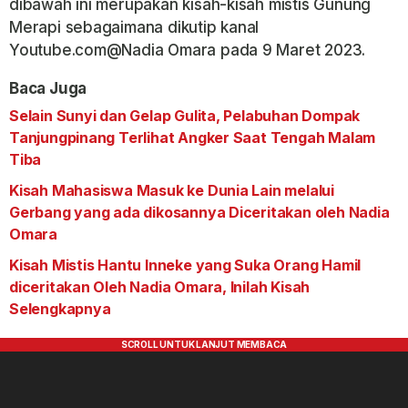
dibawah ini merupakan kisah-kisah mistis Gunung
Merapi sebagaimana dikutip kanal
Youtube.com@Nadia Omara pada 9 Maret 2023.
Baca Juga
Selain Sunyi dan Gelap Gulita, Pelabuhan Dompak
Tanjungpinang Terlihat Angker Saat Tengah Malam
Tiba
Kisah Mahasiswa Masuk ke Dunia Lain melalui
Gerbang yang ada dikosannya Diceritakan oleh Nadia
Omara
Kisah Mistis Hantu Inneke yang Suka Orang Hamil
diceritakan Oleh Nadia Omara, Inilah Kisah
Selengkapnya