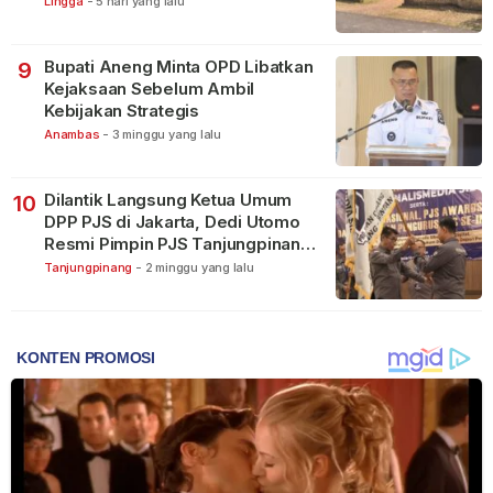
Lingga
-
5 hari yang lalu
Bupati Aneng Minta OPD Libatkan
9
Kejaksaan Sebelum Ambil
Kebijakan Strategis
Anambas
-
3 minggu yang lalu
Dilantik Langsung Ketua Umum
10
DPP PJS di Jakarta, Dedi Utomo
Resmi Pimpin PJS Tanjungpinang-
Bintan
Tanjungpinang
-
2 minggu yang lalu