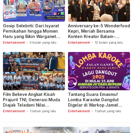
Gosip Selebriti: Dari Isyarat
Anniversary ke-5 Wonderfood
Pernikahan hingga Momen
Kepri, Meriah Bersama
Haru yang Bikin Warganet
Konten Kreator Batam-
Berspekulasi
Tanjungpinang
Entertainment
-
5 bulan yang lalu
Entertainment
-
12 bulan yang lalu
Film Believe Angkat Kisah
Tantang Suara Emasmu!
Prajurit TNI, Generasi Muda
Lomba Karaoke Dangdut
Diajak Teladani Nilai
Digelar di Warkop Jamel
Keberanian
Ganet
Entertainment
-
1 tahun yang lalu
Entertainment
-
1 tahun yang lalu