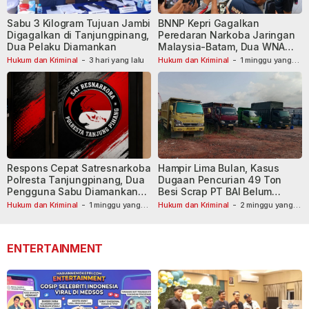
Sabu 3 Kilogram Tujuan Jambi
BNNP Kepri Gagalkan
Digagalkan di Tanjungpinang,
Peredaran Narkoba Jaringan
Dua Pelaku Diamankan
Malaysia-Batam, Dua WNA
Masih Diburu
Hukum dan Kriminal
-
3 hari yang lalu
Hukum dan Kriminal
-
1 minggu yang
lalu
Respons Cepat Satresnarkoba
Hampir Lima Bulan, Kasus
Polresta Tanjungpinang, Dua
Dugaan Pencurian 49 Ton
Pengguna Sabu Diamankan
Besi Scrap PT BAI Belum
Usai Dilaporkan ke Call Center
Tetapkan Tersangka
Hukum dan Kriminal
-
1 minggu yang
Hukum dan Kriminal
-
2 minggu yang
lalu
110
lalu
ENTERTAINMENT