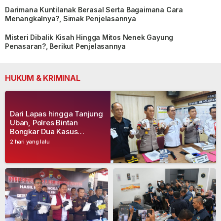
Darimana Kuntilanak Berasal Serta Bagaimana Cara
Menangkalnya?, Simak Penjelasannya
Misteri Dibalik Kisah Hingga Mitos Nenek Gayung
Penasaran?, Berikut Penjelasannya
HUKUM & KRIMINAL
Dari Lapas hingga Tanjung
Uban, Polres Bintan
Bongkar Dua Kasus
Narkoba, Empat Tersangka
2 hari yang lalu
Dibekuk