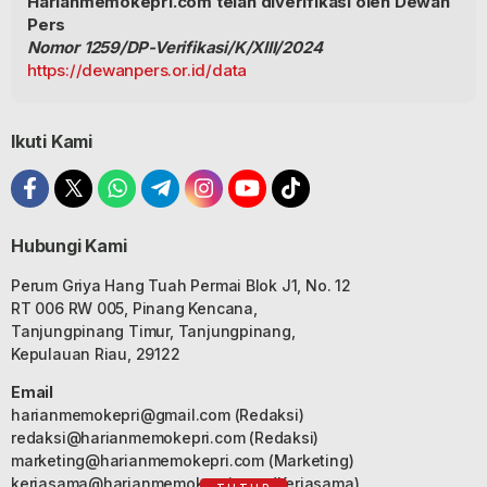
Harianmemokepri.com telah diverifikasi oleh Dewan
Pers
Nomor 1259/DP-Verifikasi/K/XIII/2024
https://dewanpers.or.id/data
Ikuti Kami
Hubungi Kami
Perum Griya Hang Tuah Permai Blok J1, No. 12
RT 006 RW 005, Pinang Kencana,
Tanjungpinang Timur, Tanjungpinang,
Kepulauan Riau, 29122
Email
harianmemokepri@gmail.com
(Redaksi)
redaksi@harianmemokepri.com
(Redaksi)
marketing@harianmemokepri.com
(Marketing)
kerjasama@harianmemokepri.com
(Kerjasama)