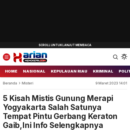
HOME
NASIONAL
KEPULAUAN RIAU
KRIMINAL
POLI
Beranda
Misteri
9 Maret 2023 14:01
5 Kisah Mistis Gunung Merapi
Yogyakarta Salah Satunya
Tempat Pintu Gerbang Keraton
Gaib,Ini Info Selengkapnya