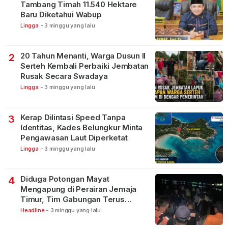
Tambang Timah 11.540 Hektare
Baru Diketahui Wabup
Lingga
-
3 minggu yang lalu
20 Tahun Menanti, Warga Dusun II
2
Serteh Kembali Perbaiki Jembatan
Rusak Secara Swadaya
Lingga
-
3 minggu yang lalu
Kerap Dilintasi Speed Tanpa
3
Identitas, Kades Belungkur Minta
Pengawasan Laut Diperketat
Lingga
-
3 minggu yang lalu
Diduga Potongan Mayat
4
Mengapung di Perairan Jemaja
Timur, Tim Gabungan Terus
Lakukan Pencarian
Headline
-
3 minggu yang lalu