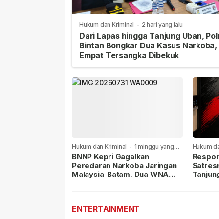
Hukum dan Kriminal
-
2 hari yang lalu
Dari Lapas hingga Tanjung Uban, Pol
Bintan Bongkar Dua Kasus Narkoba,
Empat Tersangka Dibekuk
Hukum dan Kriminal
-
1 minggu yang
Hukum da
lalu
lalu
BNNP Kepri Gagalkan
Respon
Peredaran Narkoba Jaringan
Satres
Malaysia-Batam, Dua WNA
Tanjun
Masih Diburu
Sabu D
Dilapor
ENTERTAINMENT