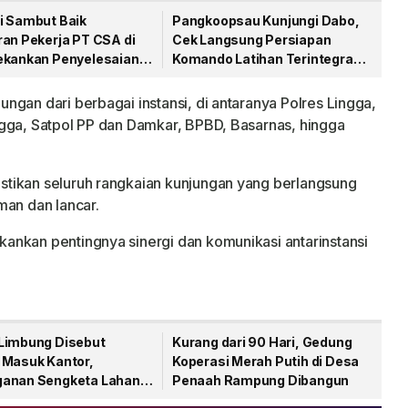
i Sambut Baik
Pangkoopsau Kunjungi Dabo,
ran Pekerja PT CSA di
Cek Langsung Persiapan
ekankan Penyelesaian
Komando Latihan Terintegrasi
syarakat
TNI 2026
gan dari berbagai instansi, di antaranya Polres Lingga,
ngga, Satpol PP dan Damkar, BPBD, Basarnas, hingga
tikan seluruh rangkaian kunjungan yang berlangsung
man dan lancar.
ankan pentingnya sinergi dan komunikasi antarinstansi
Limbung Disebut
Kurang dari 90 Hari, Gedung
 Masuk Kantor,
Koperasi Merah Putih di Desa
anan Sengketa Lahan
Penaah Rampung Dibangun
 Disorot Warga