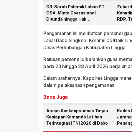
ORI Soroti Polemik Lahan PT
Zuhard
CSA, Minta Operasional
Kehadi
Ditunda hingga Hak
RDP, T
Masyarakat Dipastikan
Hak Ma
Pengamanan ini melibatkan personel gabun
Lanal Dabo Singkep, Koramil 05/Daik Li
Dinas Perhubungan Kabupaten Lingga.
Ratusan personel dikerahkan guna memas
pada 23 hingga 28 April 2026 berjalan a
Dalam arahannya, Kapolres Lingga menek
dalam pelaksanaan pengamanan.
Baca Juga
Asops Kaskoopsudnas Tinjau
Kades 
Kesiapan Komando Latihan
Jarang
Terintegrasi TNI 2026 di Dabo
Penang
PT CSA