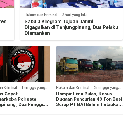
Hukum dan Kriminal
-
2 hari yang lalu
res
Sabu 3 Kilogram Tujuan Jambi
Digagalkan di Tanjungpinang, Dua Pelaku
Diamankan
n Kriminal
-
1 minggu yang
Hukum dan Kriminal
-
2 minggu yang
lalu
s Cepat
Hampir Lima Bulan, Kasus
narkoba Polresta
Dugaan Pencurian 49 Ton Besi
gpinang, Dua Pengguna
Scrap PT BAI Belum Tetapkan
iamankan Usai
Tersangka
kan ke Call Center 110