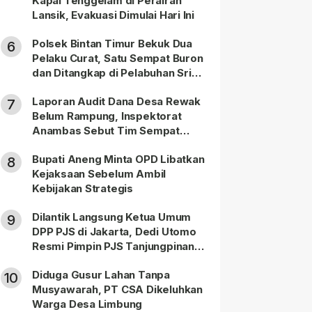
Kapal Tenggelam di Perairan
Lansik, Evakuasi Dimulai Hari Ini
Polsek Bintan Timur Bekuk Dua
6
Pelaku Curat, Satu Sempat Buron
dan Ditangkap di Pelabuhan Sri
Bintan Pura
Laporan Audit Dana Desa Rewak
7
Belum Rampung, Inspektorat
Anambas Sebut Tim Sempat
Terbagi Tangani Kasus Lain
Bupati Aneng Minta OPD Libatkan
8
Kejaksaan Sebelum Ambil
Kebijakan Strategis
Dilantik Langsung Ketua Umum
9
DPP PJS di Jakarta, Dedi Utomo
Resmi Pimpin PJS Tanjungpinang-
Bintan
Diduga Gusur Lahan Tanpa
10
Musyawarah, PT CSA Dikeluhkan
Warga Desa Limbung