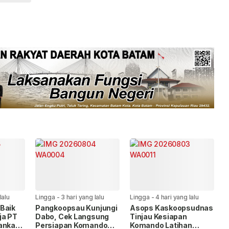
lalu
Lingga
-
3 hari yang lalu
Lingga
-
4 hari yang lalu
Baik
Pangkoopsau Kunjungi
Asops Kaskoopsudnas
ja PT
Dabo, Cek Langsung
Tinjau Kesiapan
kankan
Persiapan Komando
Komando Latihan