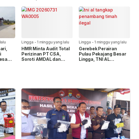
ak
Latihan Terintegrasi
Terintegrasi TNI 2026
TNI 2026
di Dabo
lalu
Lingga
-
1 minggu yang lalu
Lingga
-
1 minggu yang lalu
ari,
HMR Minta Audit Total
Gerebek Perairan
i
Perizinan PT CSA,
Pulau Pekajang Besar
Desa
Soroti AMDAL dan
Lingga, TNI AL
g
Lahan Plasma
Amankan 1,6 Ton
Timah Ilegal