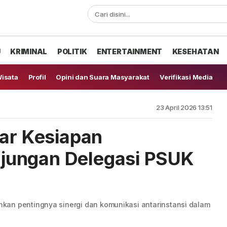
U
KRIMINAL
POLITIK
ENTERTAINMENT
KESEHATAN
isata
Profil
Opini dan Suara Masyarakat
Verifikasi Media
23 April 2026 13:51
lar Kesiapan
jungan Delegasi PSUK
kan pentingnya sinergi dan komunikasi antarinstansi dalam