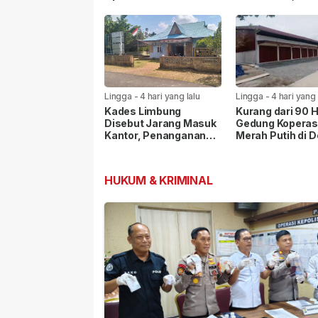
hingga Hak Masyarakat
Penyelesaian H
Dipastikan
Masyarakat
Lingga
-
4 hari yang lalu
Lingga
-
4 hari yang 
Kades Limbung
Kurang dari 90 H
Disebut Jarang Masuk
Gedung Koperas
Kantor, Penanganan
Merah Putih di 
Sengketa Lahan PT
Penaah Rampun
CSA Disorot Warga
Dibangun
HUKUM & KRIMINAL