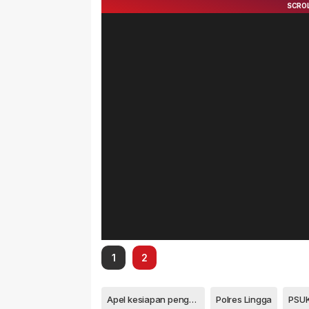
1
2
Apel kesiapan pengamanan
Polres Lingga
PSU