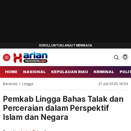
HOME
NASIONAL
KEPULAUAN RIAU
KRIMINAL
POLI
Beranda
Lingga
21 Juli 2025 19:54
Pemkab Lingga Bahas Talak dan
Perceraian dalam Perspektif
Islam dan Negara