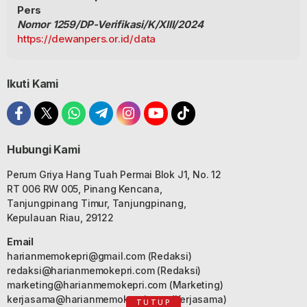
Pers
Nomor 1259/DP-Verifikasi/K/XIII/2024
https://dewanpers.or.id/data
Ikuti Kami
Hubungi Kami
Perum Griya Hang Tuah Permai Blok J1, No. 12
RT 006 RW 005, Pinang Kencana,
Tanjungpinang Timur, Tanjungpinang,
Kepulauan Riau, 29122
Email
harianmemokepri@gmail.com
(Redaksi)
redaksi@harianmemokepri.com
(Redaksi)
marketing@harianmemokepri.com
(Marketing)
kerjasama@harianmemokepri.com
(Kerjasama)
TUTUP