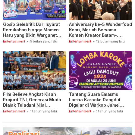
Gosip Selebriti: Dari Isyarat
Anniversary ke-5 Wonderfood
Pernikahan hingga Momen
Kepri, Meriah Bersama
Haru yang Bikin Warganet
Konten Kreator Batam-
Berspekulasi
Tanjungpinang
Entertainment
-
5 bulan yang lalu
Entertainment
-
12 bulan yang lalu
Film Believe Angkat Kisah
Tantang Suara Emasmu!
Prajurit TNI, Generasi Muda
Lomba Karaoke Dangdut
Diajak Teladani Nilai
Digelar di Warkop Jamel
Keberanian
Ganet
Entertainment
-
1 tahun yang lalu
Entertainment
-
1 tahun yang lalu