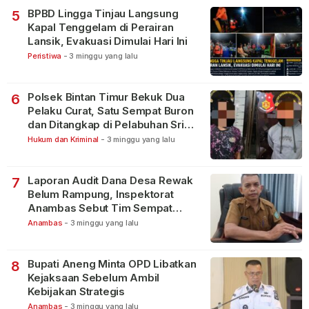
BPBD Lingga Tinjau Langsung
5
Kapal Tenggelam di Perairan
Lansik, Evakuasi Dimulai Hari Ini
Peristiwa
-
3 minggu yang lalu
Polsek Bintan Timur Bekuk Dua
6
Pelaku Curat, Satu Sempat Buron
dan Ditangkap di Pelabuhan Sri
Bintan Pura
Hukum dan Kriminal
-
3 minggu yang lalu
Laporan Audit Dana Desa Rewak
7
Belum Rampung, Inspektorat
Anambas Sebut Tim Sempat
Terbagi Tangani Kasus Lain
Anambas
-
3 minggu yang lalu
Bupati Aneng Minta OPD Libatkan
8
Kejaksaan Sebelum Ambil
Kebijakan Strategis
Anambas
-
3 minggu yang lalu