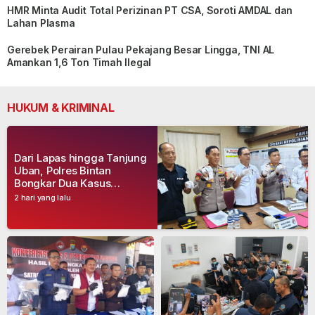
HMR Minta Audit Total Perizinan PT CSA, Soroti AMDAL dan
Lahan Plasma
Gerebek Perairan Pulau Pekajang Besar Lingga, TNI AL
Amankan 1,6 Ton Timah Ilegal
HUKUM & KRIMINAL
Dari Lapas hingga Tanjung
Uban, Polres Bintan
Bongkar Dua Kasus
Narkoba, Empat Tersangka
2 hari yang lalu
Dibekuk