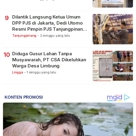
Dilantik Langsung Ketua Umum
9
DPP PJS di Jakarta, Dedi Utomo
Resmi Pimpin PJS Tanjungpinang-
Bintan
Tanjungpinang
-
2 minggu yang lalu
Diduga Gusur Lahan Tanpa
10
Musyawarah, PT CSA Dikeluhkan
Warga Desa Limbung
Lingga
-
1 minggu yang lalu