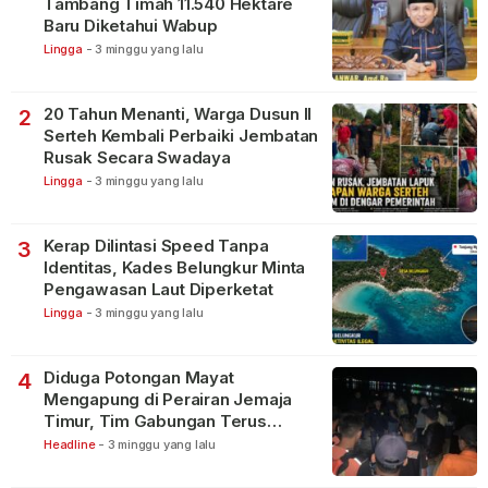
Tambang Timah 11.540 Hektare
Baru Diketahui Wabup
Lingga
-
3 minggu yang lalu
20 Tahun Menanti, Warga Dusun II
2
Serteh Kembali Perbaiki Jembatan
Rusak Secara Swadaya
Lingga
-
3 minggu yang lalu
Kerap Dilintasi Speed Tanpa
3
Identitas, Kades Belungkur Minta
Pengawasan Laut Diperketat
Lingga
-
3 minggu yang lalu
Diduga Potongan Mayat
4
Mengapung di Perairan Jemaja
Timur, Tim Gabungan Terus
Lakukan Pencarian
Headline
-
3 minggu yang lalu