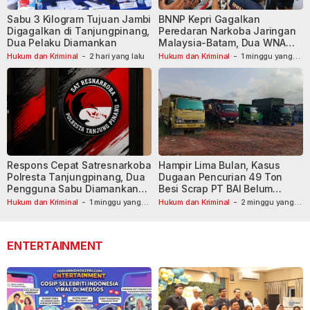
Sabu 3 Kilogram Tujuan Jambi
BNNP Kepri Gagalkan
Digagalkan di Tanjungpinang,
Peredaran Narkoba Jaringan
Dua Pelaku Diamankan
Malaysia-Batam, Dua WNA
Masih Diburu
Hukum dan Kriminal
-
2 hari yang lalu
Hukum dan Kriminal
-
1 minggu yang
lalu
Respons Cepat Satresnarkoba
Hampir Lima Bulan, Kasus
Polresta Tanjungpinang, Dua
Dugaan Pencurian 49 Ton
Pengguna Sabu Diamankan
Besi Scrap PT BAI Belum
Usai Dilaporkan ke Call Center
Tetapkan Tersangka
Hukum dan Kriminal
-
1 minggu yang
Hukum dan Kriminal
-
2 minggu yang
lalu
110
lalu
ENTERTAINMENT