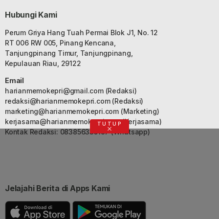
Hubungi Kami
Perum Griya Hang Tuah Permai Blok J1, No. 12
RT 006 RW 005, Pinang Kencana,
Tanjungpinang Timur, Tanjungpinang,
Kepulauan Riau, 29122
Email
harianmemokepri@gmail.com
(Redaksi)
redaksi@harianmemokepri.com
(Redaksi)
marketing@harianmemokepri.com
(Marketing)
kerjasama@harianmemokepri.com
(Kerjasama)
TUTUP
Kontak Redaksi: 083856335187 (Whatsapp)
Jelajahi Berita di Apps Kami