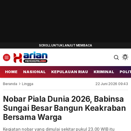
HOME
NASIONAL
KEPULAUAN RIAU
KRIMINAL
POLI
Beranda
Lingga
22 Juni 2026 09:43
Nobar Piala Dunia 2026, Babinsa
Sungai Besar Bangun Keakraban
Bersama Warga
Kegiatan nobar yang dimulai sekitar pukul 23.00 WIB itu