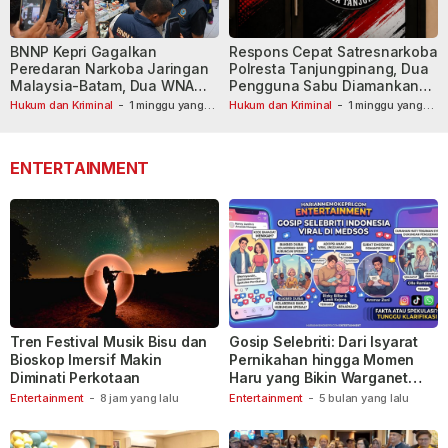
BNNP Kepri Gagalkan
Respons Cepat Satresnarkoba
Peredaran Narkoba Jaringan
Polresta Tanjungpinang, Dua
Malaysia-Batam, Dua WNA
Pengguna Sabu Diamankan
Masih Diburu
Usai Dilaporkan ke Call Center
Hukum dan Kriminal
-
1 minggu yang
Hukum dan Kriminal
-
1 minggu yang
lalu
lalu
110
ENTERTAINMENT
Tren Festival Musik Bisu dan
Gosip Selebriti: Dari Isyarat
Bioskop Imersif Makin
Pernikahan hingga Momen
Diminati Perkotaan
Haru yang Bikin Warganet
Berspekulasi
Entertainment
-
8 jam yang lalu
Entertainment
-
5 bulan yang lalu