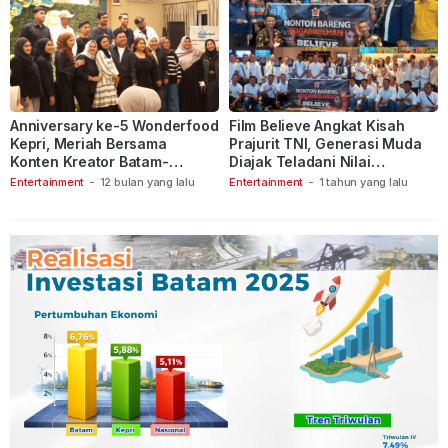
Anniversary ke-5 Wonderfood
Film Believe Angkat Kisah
Kepri, Meriah Bersama
Prajurit TNI, Generasi Muda
Konten Kreator Batam-
Diajak Teladani Nilai
Tanjungpinang
Keberanian
Entertainment
-
12 bulan yang lalu
Entertainment
-
1 tahun yang lalu