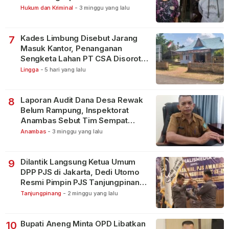
Bintan Pura
Hukum dan Kriminal
-
3 minggu yang lalu
Kades Limbung Disebut Jarang
7
Masuk Kantor, Penanganan
Sengketa Lahan PT CSA Disorot
Warga
Lingga
-
5 hari yang lalu
Laporan Audit Dana Desa Rewak
8
Belum Rampung, Inspektorat
Anambas Sebut Tim Sempat
Terbagi Tangani Kasus Lain
Anambas
-
3 minggu yang lalu
Dilantik Langsung Ketua Umum
9
DPP PJS di Jakarta, Dedi Utomo
Resmi Pimpin PJS Tanjungpinang-
Bintan
Tanjungpinang
-
2 minggu yang lalu
Bupati Aneng Minta OPD Libatkan
10