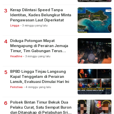
Kerap Dilintasi Speed Tanpa
3
Identitas, Kades Belungkur Minta
Pengawasan Laut Diperketat
Lingga
-
3 minggu yang lalu
Diduga Potongan Mayat
4
Mengapung di Perairan Jemaja
Timur, Tim Gabungan Terus
Lakukan Pencarian
Headline
-
3 minggu yang lalu
BPBD Lingga Tinjau Langsung
5
Kapal Tenggelam di Perairan
Lansik, Evakuasi Dimulai Hari Ini
Peristiwa
-
4 minggu yang lalu
Polsek Bintan Timur Bekuk Dua
6
Pelaku Curat, Satu Sempat Buron
dan Ditangkap di Pelabuhan Sri