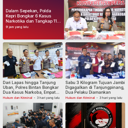
Dalam Sepekan, Polda
Kepri Bongkar 6 Kasus
Narkotika dan Tangkap 11
Tersangka
9 jam yang lalu
Dari Lapas hingga Tanjung
Sabu 3 Kilogram Tujuan Jambi
Uban, Polres Bintan Bongkar
Digagalkan di Tanjungpinang,
Dua Kasus Narkoba, Empat
Dua Pelaku Diamankan
Tersangka Dibekuk
Hukum dan Kriminal
-
3 hari yang lalu
Hukum dan Kriminal
-
3 hari yang lalu