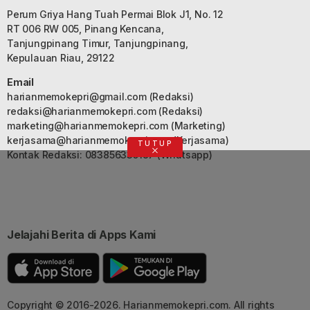
Perum Griya Hang Tuah Permai Blok J1, No. 12
RT 006 RW 005, Pinang Kencana,
Tanjungpinang Timur, Tanjungpinang,
Kepulauan Riau, 29122
Email
harianmemokepri@gmail.com
(Redaksi)
redaksi@harianmemokepri.com
(Redaksi)
marketing@harianmemokepri.com
(Marketing)
kerjasama@harianmemokepri.com
(Kerjasama)
TUTUP
Kontak Redaksi: 083856335187 (Whatsapp)
Jelajahi Berita di Apps Kami
Copyright © 2016-2026. Harianmemokepri.com. All rights