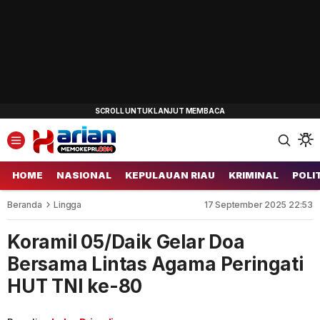
HOME
NASIONAL
KEPULAUAN RIAU
KRIMINAL
POLI
Beranda
Lingga
17 September 2025 22:53
Koramil 05/Daik Gelar Doa
Bersama Lintas Agama Peringati
HUT TNI ke-80