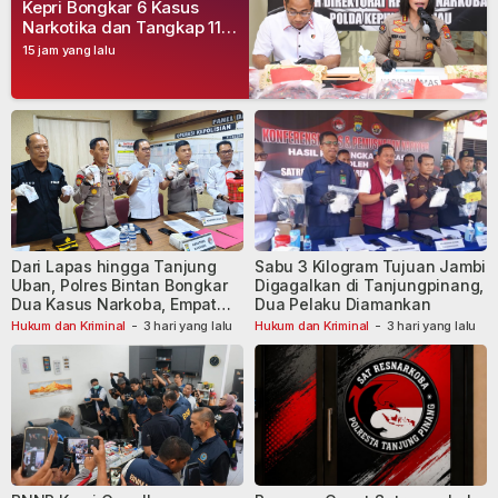
Kepri Bongkar 6 Kasus
Narkotika dan Tangkap 11
Tersangka
15 jam yang lalu
Dari Lapas hingga Tanjung
Sabu 3 Kilogram Tujuan Jambi
Uban, Polres Bintan Bongkar
Digagalkan di Tanjungpinang,
Dua Kasus Narkoba, Empat
Dua Pelaku Diamankan
Tersangka Dibekuk
Hukum dan Kriminal
-
3 hari yang lalu
Hukum dan Kriminal
-
3 hari yang lalu