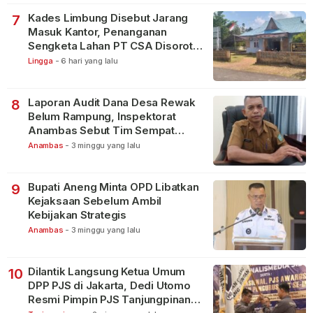
Kades Limbung Disebut Jarang
7
Masuk Kantor, Penanganan
Sengketa Lahan PT CSA Disorot
Warga
Lingga
-
6 hari yang lalu
Laporan Audit Dana Desa Rewak
8
Belum Rampung, Inspektorat
Anambas Sebut Tim Sempat
Terbagi Tangani Kasus Lain
Anambas
-
3 minggu yang lalu
Bupati Aneng Minta OPD Libatkan
9
Kejaksaan Sebelum Ambil
Kebijakan Strategis
Anambas
-
3 minggu yang lalu
Dilantik Langsung Ketua Umum
10
DPP PJS di Jakarta, Dedi Utomo
Resmi Pimpin PJS Tanjungpinang-