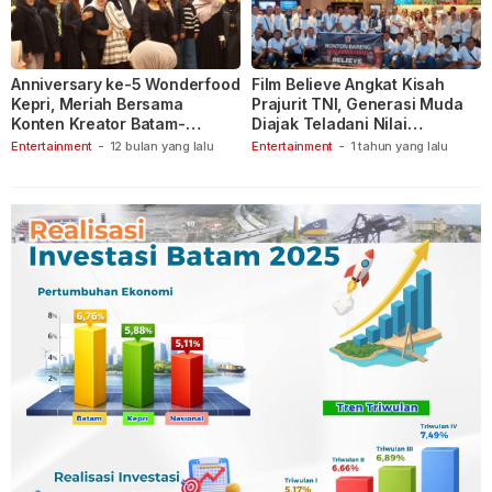
Anniversary ke-5 Wonderfood
Film Believe Angkat Kisah
Kepri, Meriah Bersama
Prajurit TNI, Generasi Muda
Konten Kreator Batam-
Diajak Teladani Nilai
Tanjungpinang
Keberanian
Entertainment
-
12 bulan yang lalu
Entertainment
-
1 tahun yang lalu