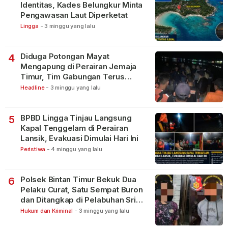
Identitas, Kades Belungkur Minta
Pengawasan Laut Diperketat
Lingga
-
3 minggu yang lalu
Diduga Potongan Mayat
4
Mengapung di Perairan Jemaja
Timur, Tim Gabungan Terus
Lakukan Pencarian
Headline
-
3 minggu yang lalu
BPBD Lingga Tinjau Langsung
5
Kapal Tenggelam di Perairan
Lansik, Evakuasi Dimulai Hari Ini
Peristiwa
-
4 minggu yang lalu
Polsek Bintan Timur Bekuk Dua
6
Pelaku Curat, Satu Sempat Buron
dan Ditangkap di Pelabuhan Sri
Bintan Pura
Hukum dan Kriminal
-
3 minggu yang lalu