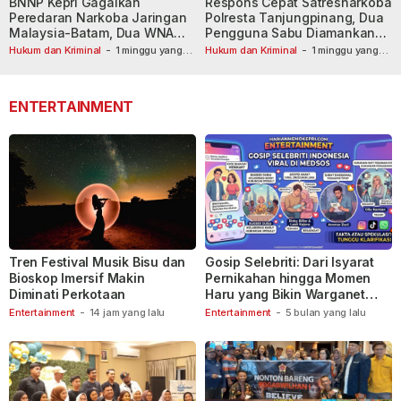
BNNP Kepri Gagalkan
Respons Cepat Satresnarkoba
Peredaran Narkoba Jaringan
Polresta Tanjungpinang, Dua
Malaysia-Batam, Dua WNA
Pengguna Sabu Diamankan
Masih Diburu
Usai Dilaporkan ke Call Center
Hukum dan Kriminal
-
1 minggu yang
Hukum dan Kriminal
-
1 minggu yang
lalu
lalu
110
ENTERTAINMENT
Tren Festival Musik Bisu dan
Gosip Selebriti: Dari Isyarat
Bioskop Imersif Makin
Pernikahan hingga Momen
Diminati Perkotaan
Haru yang Bikin Warganet
Berspekulasi
Entertainment
-
14 jam yang lalu
Entertainment
-
5 bulan yang lalu