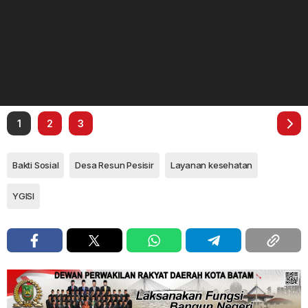
1
2
3
Bakti Sosial
Desa Resun Pesisir
Layanan kesehatan
YGISI