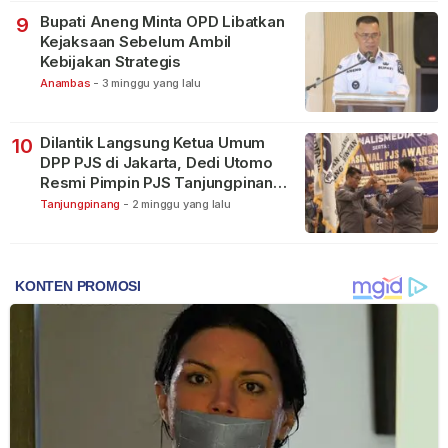
Bupati Aneng Minta OPD Libatkan
9
Kejaksaan Sebelum Ambil
Kebijakan Strategis
Anambas
-
3 minggu yang lalu
Dilantik Langsung Ketua Umum
10
DPP PJS di Jakarta, Dedi Utomo
Resmi Pimpin PJS Tanjungpinang-
Bintan
Tanjungpinang
-
2 minggu yang lalu