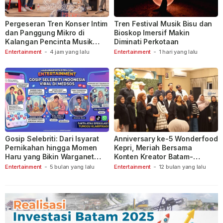
Pergeseran Tren Konser Intim
Tren Festival Musik Bisu dan
dan Panggung Mikro di
Bioskop Imersif Makin
Kalangan Pencinta Musik
Diminati Perkotaan
Indonesia
Entertainment
-
4 jam yang lalu
Entertainment
-
1 hari yang lalu
Gosip Selebriti: Dari Isyarat
Anniversary ke-5 Wonderfood
Pernikahan hingga Momen
Kepri, Meriah Bersama
Haru yang Bikin Warganet
Konten Kreator Batam-
Berspekulasi
Tanjungpinang
Entertainment
-
5 bulan yang lalu
Entertainment
-
12 bulan yang lalu