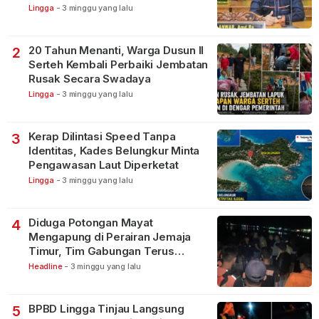
Lingga
-
3 minggu yang lalu
20 Tahun Menanti, Warga Dusun II
2
Serteh Kembali Perbaiki Jembatan
Rusak Secara Swadaya
Lingga
-
3 minggu yang lalu
Kerap Dilintasi Speed Tanpa
3
Identitas, Kades Belungkur Minta
Pengawasan Laut Diperketat
Lingga
-
3 minggu yang lalu
Diduga Potongan Mayat
4
Mengapung di Perairan Jemaja
Timur, Tim Gabungan Terus
Lakukan Pencarian
Headline
-
3 minggu yang lalu
BPBD Lingga Tinjau Langsung
5