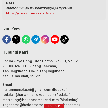
Pers
Nomor 1259/DP-Verifikasi/K/XIII/2024
https://dewanpers.or.id/data
Ikuti Kami
Hubungi Kami
Perum Griya Hang Tuah Permai Blok J1, No. 12
RT 006 RW 005, Pinang Kencana,
Tanjungpinang Timur, Tanjungpinang,
Kepulauan Riau, 29122
Email
harianmemokepri@gmail.com
(Redaksi)
redaksi@harianmemokepri.com
(Redaksi)
marketing@harianmemokepri.com
(Marketing)
kerjasama@harianmemokepri.com
(Kerjasama)
TUTUP