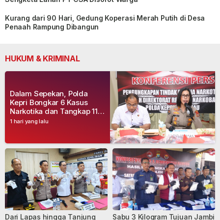
Kurang dari 90 Hari, Gedung Koperasi Merah Putih di Desa
Penaah Rampung Dibangun
HUKUM & KRIMINAL
Dalam Sepekan, Polda
Kepri Bongkar 6 Kasus
Narkotika dan Tangkap 11
Tersangka
1 hari yang lalu
Dari Lapas hingga Tanjung
Sabu 3 Kilogram Tujuan Jambi