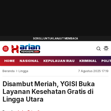
HOME
NASIONAL
KEPULAUAN RIAU
KRIMINAL
POLI
Beranda
Lingga
7 Agustus 2025 17:19
Disambut Meriah, YGISI Buka
Layanan Kesehatan Gratis di
Lingga Utara