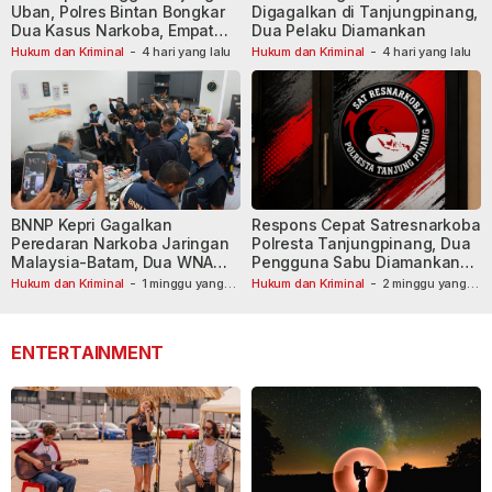
Uban, Polres Bintan Bongkar
Digagalkan di Tanjungpinang,
Dua Kasus Narkoba, Empat
Dua Pelaku Diamankan
Tersangka Dibekuk
Hukum dan Kriminal
-
4 hari yang lalu
Hukum dan Kriminal
-
4 hari yang lalu
BNNP Kepri Gagalkan
Respons Cepat Satresnarkoba
Peredaran Narkoba Jaringan
Polresta Tanjungpinang, Dua
Malaysia-Batam, Dua WNA
Pengguna Sabu Diamankan
Masih Diburu
Usai Dilaporkan ke Call Center
Hukum dan Kriminal
-
1 minggu yang
Hukum dan Kriminal
-
2 minggu yang
lalu
lalu
110
ENTERTAINMENT