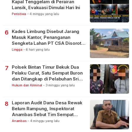
Kapal Tenggelam di Perairan
Lansik, Evakuasi Dimulai Hari Ini
Peristiwa
-
4 minggu yang lalu
Kades Limbung Disebut Jarang
6
Masuk Kantor, Penanganan
Sengketa Lahan PT CSA Disorot
Warga
Lingga
-
6 hari yang lalu
Polsek Bintan Timur Bekuk Dua
7
Pelaku Curat, Satu Sempat Buron
dan Ditangkap di Pelabuhan Sri
Bintan Pura
Hukum dan Kriminal
-
3 minggu yang lalu
Laporan Audit Dana Desa Rewak
8
Belum Rampung, Inspektorat
Anambas Sebut Tim Sempat
Terbagi Tangani Kasus Lain
Anambas
-
4 minggu yang lalu