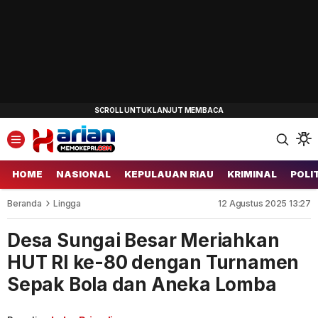
HOME
NASIONAL
KEPULAUAN RIAU
KRIMINAL
POLI
Beranda
Lingga
12 Agustus 2025 13:27
Desa Sungai Besar Meriahkan
HUT RI ke-80 dengan Turnamen
Sepak Bola dan Aneka Lomba