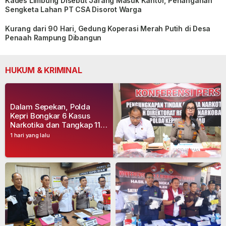
Kades Limbung Disebut Jarang Masuk Kantor, Penanganan
Sengketa Lahan PT CSA Disorot Warga
Kurang dari 90 Hari, Gedung Koperasi Merah Putih di Desa
Penaah Rampung Dibangun
HUKUM & KRIMINAL
Dalam Sepekan, Polda
Kepri Bongkar 6 Kasus
Narkotika dan Tangkap 11
Tersangka
1 hari yang lalu