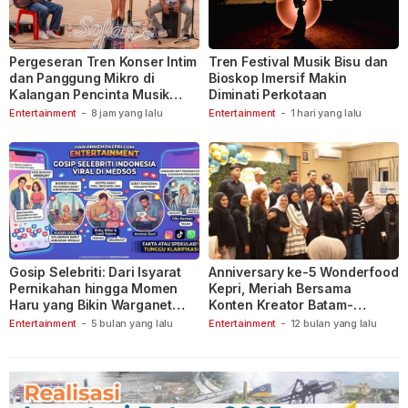
Pergeseran Tren Konser Intim
Tren Festival Musik Bisu dan
dan Panggung Mikro di
Bioskop Imersif Makin
Kalangan Pencinta Musik
Diminati Perkotaan
Indonesia
Entertainment
-
8 jam yang lalu
Entertainment
-
1 hari yang lalu
Gosip Selebriti: Dari Isyarat
Anniversary ke-5 Wonderfood
Pernikahan hingga Momen
Kepri, Meriah Bersama
Haru yang Bikin Warganet
Konten Kreator Batam-
Berspekulasi
Tanjungpinang
Entertainment
-
5 bulan yang lalu
Entertainment
-
12 bulan yang lalu