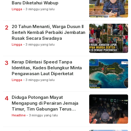
Baru Diketahui Wabup
Lingga
-
3 minggu yang lalu
20 Tahun Menanti, Warga Dusun II
2
Serteh Kembali Perbaiki Jembatan
Rusak Secara Swadaya
Lingga
-
3 minggu yang lalu
Kerap Dilintasi Speed Tanpa
3
Identitas, Kades Belungkur Minta
Pengawasan Laut Diperketat
Lingga
-
3 minggu yang lalu
Diduga Potongan Mayat
4
Mengapung di Perairan Jemaja
Timur, Tim Gabungan Terus
Lakukan Pencarian
Headline
-
3 minggu yang lalu