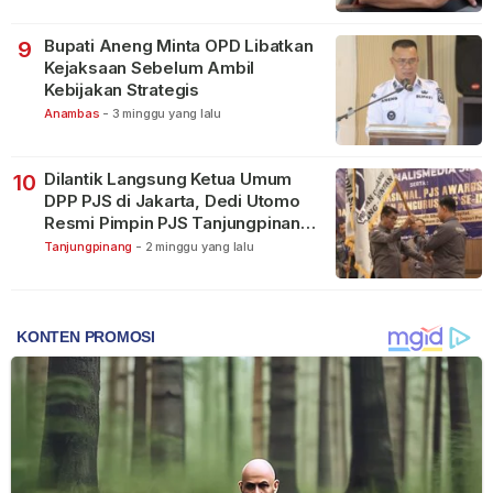
Bupati Aneng Minta OPD Libatkan
9
Kejaksaan Sebelum Ambil
Kebijakan Strategis
Anambas
-
3 minggu yang lalu
Dilantik Langsung Ketua Umum
10
DPP PJS di Jakarta, Dedi Utomo
Resmi Pimpin PJS Tanjungpinang-
Bintan
Tanjungpinang
-
2 minggu yang lalu