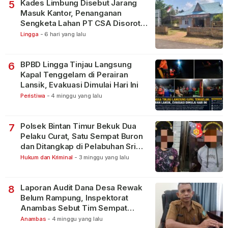
Kades Limbung Disebut Jarang
5
Masuk Kantor, Penanganan
Sengketa Lahan PT CSA Disorot
Warga
Lingga
-
6 hari yang lalu
BPBD Lingga Tinjau Langsung
6
Kapal Tenggelam di Perairan
Lansik, Evakuasi Dimulai Hari Ini
Peristiwa
-
4 minggu yang lalu
Polsek Bintan Timur Bekuk Dua
7
Pelaku Curat, Satu Sempat Buron
dan Ditangkap di Pelabuhan Sri
Bintan Pura
Hukum dan Kriminal
-
3 minggu yang lalu
Laporan Audit Dana Desa Rewak
8
Belum Rampung, Inspektorat
Anambas Sebut Tim Sempat
Terbagi Tangani Kasus Lain
Anambas
-
4 minggu yang lalu