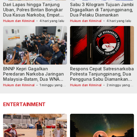
Dari Lapas hingga Tanjung
Sabu 3 Kilogram Tujuan Jambi
Uban, Polres Bintan Bongkar
Digagalkan di Tanjungpinang,
Dua Kasus Narkoba, Empat
Dua Pelaku Diamankan
Tersangka Dibekuk
Hukum dan Kriminal
-
4 hari yang lalu
Hukum dan Kriminal
-
4 hari yang lalu
BNNP Kepri Gagalkan
Respons Cepat Satresnarkoba
Peredaran Narkoba Jaringan
Polresta Tanjungpinang, Dua
Malaysia-Batam, Dua WNA
Pengguna Sabu Diamankan
Masih Diburu
Usai Dilaporkan ke Call Center
Hukum dan Kriminal
-
1 minggu yang
Hukum dan Kriminal
-
2 minggu yang
lalu
lalu
110
ENTERTAINMENT