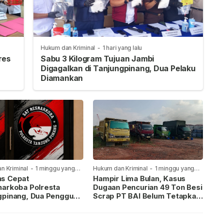
Hukum dan Kriminal
-
1 hari yang lalu
res
Sabu 3 Kilogram Tujuan Jambi
Digagalkan di Tanjungpinang, Dua Pelaku
Diamankan
n Kriminal
-
1 minggu yang
Hukum dan Kriminal
-
1 minggu yang
lalu
s Cepat
Hampir Lima Bulan, Kasus
narkoba Polresta
Dugaan Pencurian 49 Ton Besi
gpinang, Dua Pengguna
Scrap PT BAI Belum Tetapkan
iamankan Usai
Tersangka
kan ke Call Center 110