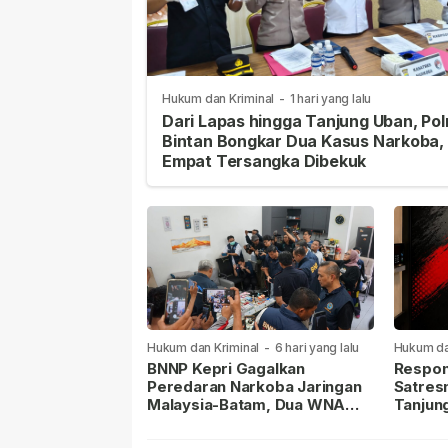
Hukum dan Kriminal
-
1 hari yang lalu
Dari Lapas hingga Tanjung Uban, Pol
Bintan Bongkar Dua Kasus Narkoba,
Empat Tersangka Dibekuk
Hukum dan Kriminal
-
6 hari yang lalu
Hukum da
lalu
BNNP Kepri Gagalkan
Respon
Peredaran Narkoba Jaringan
Satres
Malaysia-Batam, Dua WNA
Tanjun
Masih Diburu
Sabu D
Dilapor