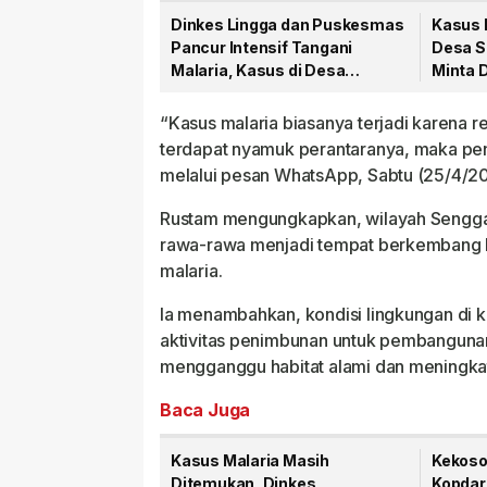
Dinkes Lingga dan Puskesmas
Kasus M
Pancur Intensif Tangani
Desa S
Malaria, Kasus di Desa
Minta 
Sekanah Mulai Menurun
“Kasus malaria biasanya terjadi karena r
terdapat nyamuk perantaranya, maka penu
melalui pesan WhatsApp, Sabtu (25/4/2
Rustam mengungkapkan, wilayah Senggar
rawa-rawa menjadi tempat berkembang 
malaria.
Ia menambahkan, kondisi lingkungan di k
aktivitas penimbunan untuk pembangunan i
mengganggu habitat alami dan meningkat
Baca Juga
Kasus Malaria Masih
Kekoso
Ditemukan, Dinkes
Kopdar