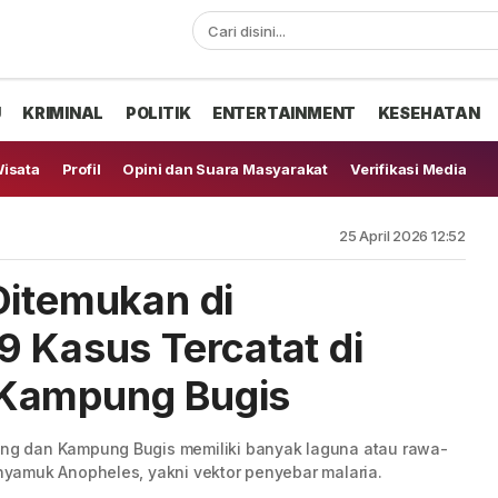
U
KRIMINAL
POLITIK
ENTERTAINMENT
KESEHATAN
isata
Profil
Opini dan Suara Masyarakat
Verifikasi Media
25 April 2026 12:52
Ditemukan di
9 Kasus Tercatat di
 Kampung Bugis
g dan Kampung Bugis memiliki banyak laguna atau rawa-
yamuk Anopheles, yakni vektor penyebar malaria.