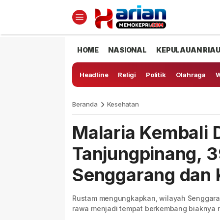
HOME
NASIONAL
KEPULAUAN RIA
Headline
Religi
Politik
Olahraga
W
Beranda
Kesehatan
Malaria Kembali 
Tanjungpinang, 3
Senggarang dan
Rustam mengungkapkan, wilayah Senggaran
rawa menjadi tempat berkembang biaknya n