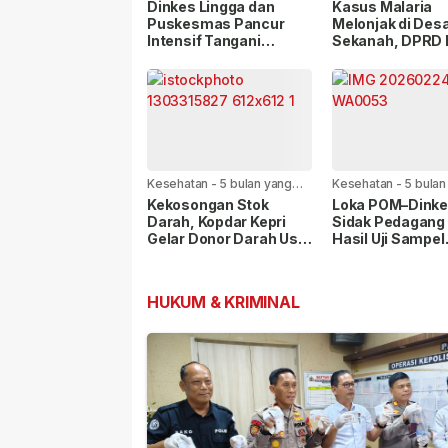
lalu
Dinkes Lingga dan
Kasus Malaria
Puskesmas Pancur
Melonjak di Des
Intensif Tangani
Sekanah, DPRD 
Malaria, Kasus di Desa
Minta Dinkes Be
Sekanah Mulai
Cepat
Menurun
Kesehatan
-
5 bulan yang
Kesehatan
-
5 bulan
lalu
lalu
Kekosongan Stok
Loka POM–Dink
Darah, Kopdar Kepri
Sidak Pedagang T
Gelar Donor Darah Usai
Hasil Uji Sampel
Berbuka
Negatif Zat Ber
HUKUM & KRIMINAL