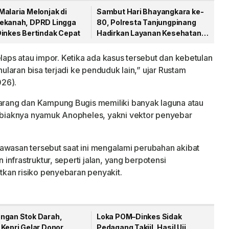
alaria Melonjak di
Sambut Hari Bhayangkara ke-
ekanah, DPRD Lingga
80, Polresta Tanjungpinang
Dinkes Bertindak Cepat
Hadirkan Layanan Kesehatan
Gratis
elaps atau impor. Ketika ada kasus tersebut dan kebetulan
laran bisa terjadi ke penduduk lain,” ujar Rustam
026).
ang dan Kampung Bugis memiliki banyak laguna atau
biaknya nyamuk Anopheles, yakni vektor penyebar
awasan tersebut saat ini mengalami perubahan akibat
nfrastruktur, seperti jalan, yang berpotensi
kan risiko penyebaran penyakit.
ngan Stok Darah,
Loka POM–Dinkes Sidak
 Kepri Gelar Donor
Pedagang Takjil, Hasil Uji