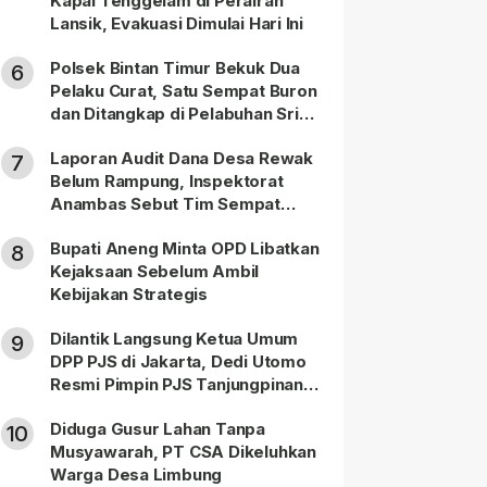
Kapal Tenggelam di Perairan
Lansik, Evakuasi Dimulai Hari Ini
Polsek Bintan Timur Bekuk Dua
6
Pelaku Curat, Satu Sempat Buron
dan Ditangkap di Pelabuhan Sri
Bintan Pura
Laporan Audit Dana Desa Rewak
7
Belum Rampung, Inspektorat
Anambas Sebut Tim Sempat
Terbagi Tangani Kasus Lain
Bupati Aneng Minta OPD Libatkan
8
Kejaksaan Sebelum Ambil
Kebijakan Strategis
Dilantik Langsung Ketua Umum
9
DPP PJS di Jakarta, Dedi Utomo
Resmi Pimpin PJS Tanjungpinang-
Bintan
Diduga Gusur Lahan Tanpa
10
Musyawarah, PT CSA Dikeluhkan
Warga Desa Limbung