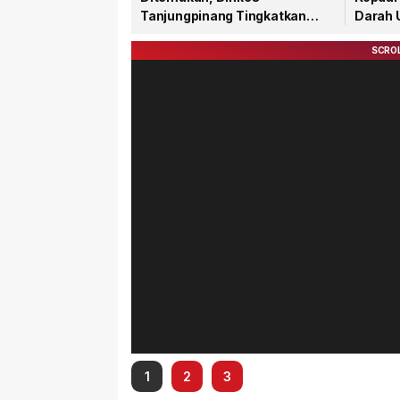
Tanjungpinang Tingkatkan
Darah 
Pengawasan dan Pengobatan
1
2
3