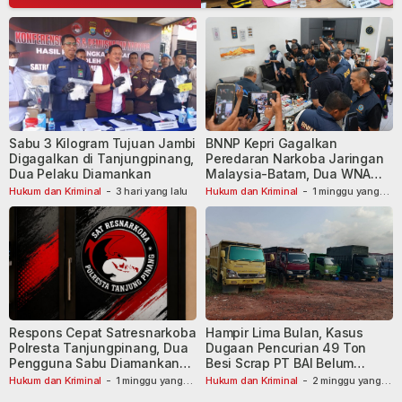
Sabu 3 Kilogram Tujuan Jambi
BNNP Kepri Gagalkan
Digagalkan di Tanjungpinang,
Peredaran Narkoba Jaringan
Dua Pelaku Diamankan
Malaysia-Batam, Dua WNA
Masih Diburu
Hukum dan Kriminal
-
3 hari yang lalu
Hukum dan Kriminal
-
1 minggu yang
lalu
Respons Cepat Satresnarkoba
Hampir Lima Bulan, Kasus
Polresta Tanjungpinang, Dua
Dugaan Pencurian 49 Ton
Pengguna Sabu Diamankan
Besi Scrap PT BAI Belum
Usai Dilaporkan ke Call Center
Tetapkan Tersangka
Hukum dan Kriminal
-
1 minggu yang
Hukum dan Kriminal
-
2 minggu yang
lalu
110
lalu