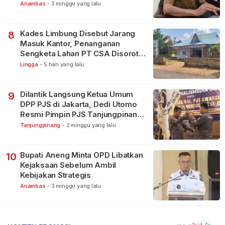
Terbagi Tangani Kasus Lain
Anambas
-
3 minggu yang lalu
Kades Limbung Disebut Jarang
8
Masuk Kantor, Penanganan
Sengketa Lahan PT CSA Disorot
Warga
Lingga
-
5 hari yang lalu
Dilantik Langsung Ketua Umum
9
DPP PJS di Jakarta, Dedi Utomo
Resmi Pimpin PJS Tanjungpinang-
Bintan
Tanjungpinang
-
2 minggu yang lalu
Bupati Aneng Minta OPD Libatkan
10
Kejaksaan Sebelum Ambil
Kebijakan Strategis
Anambas
-
3 minggu yang lalu