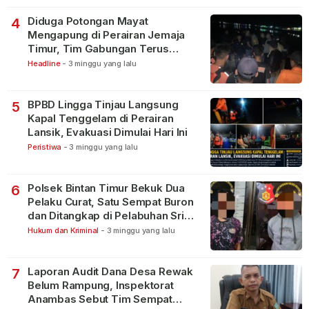
Diduga Potongan Mayat
4
Mengapung di Perairan Jemaja
Timur, Tim Gabungan Terus
Lakukan Pencarian
Headline
-
3 minggu yang lalu
BPBD Lingga Tinjau Langsung
5
Kapal Tenggelam di Perairan
Lansik, Evakuasi Dimulai Hari Ini
Peristiwa
-
3 minggu yang lalu
Polsek Bintan Timur Bekuk Dua
6
Pelaku Curat, Satu Sempat Buron
dan Ditangkap di Pelabuhan Sri
Bintan Pura
Hukum dan Kriminal
-
3 minggu yang lalu
Laporan Audit Dana Desa Rewak
7
Belum Rampung, Inspektorat
Anambas Sebut Tim Sempat