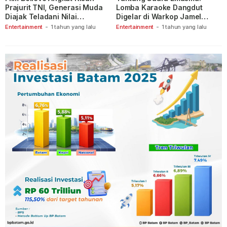
Prajurit TNI, Generasi Muda
Lomba Karaoke Dangdut
Diajak Teladani Nilai
Digelar di Warkop Jamel
Keberanian
Ganet
Entertainment
-
1 tahun yang lalu
Entertainment
-
1 tahun yang lalu