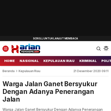
HOME
NASIONAL
KEPULAUAN RIAU
KRIMINAL
POLI
Beranda
Kepulauan Riau
21 Desember 2020 09:11
Warga Jalan Ganet Bersyukur
Dengan Adanya Penerangan
Jalan
Warga Jalan Ganet Bersyukur Dengan Adanya Penerangan