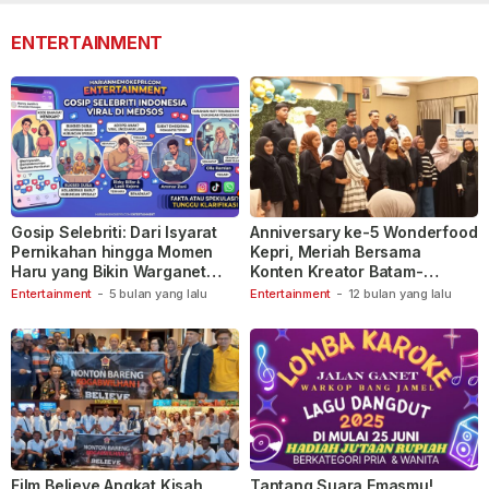
ENTERTAINMENT
Gosip Selebriti: Dari Isyarat
Anniversary ke-5 Wonderfood
Pernikahan hingga Momen
Kepri, Meriah Bersama
Haru yang Bikin Warganet
Konten Kreator Batam-
Berspekulasi
Tanjungpinang
Entertainment
-
5 bulan yang lalu
Entertainment
-
12 bulan yang lalu
Film Believe Angkat Kisah
Tantang Suara Emasmu!