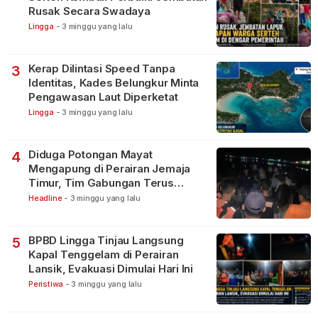
Rusak Secara Swadaya
Lingga
-
3 minggu yang lalu
Kerap Dilintasi Speed Tanpa
3
Identitas, Kades Belungkur Minta
Pengawasan Laut Diperketat
Lingga
-
3 minggu yang lalu
Diduga Potongan Mayat
4
Mengapung di Perairan Jemaja
Timur, Tim Gabungan Terus
Lakukan Pencarian
Headline
-
3 minggu yang lalu
BPBD Lingga Tinjau Langsung
5
Kapal Tenggelam di Perairan
Lansik, Evakuasi Dimulai Hari Ini
Peristiwa
-
3 minggu yang lalu