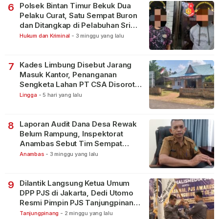
Polsek Bintan Timur Bekuk Dua
6
Pelaku Curat, Satu Sempat Buron
dan Ditangkap di Pelabuhan Sri
Bintan Pura
Hukum dan Kriminal
-
3 minggu yang lalu
Kades Limbung Disebut Jarang
7
Masuk Kantor, Penanganan
Sengketa Lahan PT CSA Disorot
Warga
Lingga
-
5 hari yang lalu
Laporan Audit Dana Desa Rewak
8
Belum Rampung, Inspektorat
Anambas Sebut Tim Sempat
Terbagi Tangani Kasus Lain
Anambas
-
3 minggu yang lalu
Dilantik Langsung Ketua Umum
9
DPP PJS di Jakarta, Dedi Utomo
Resmi Pimpin PJS Tanjungpinang-
Bintan
Tanjungpinang
-
2 minggu yang lalu