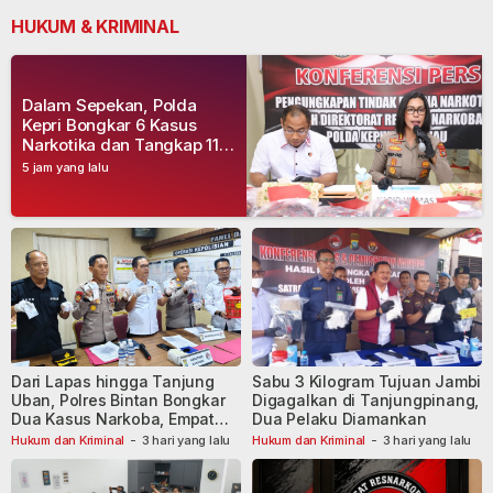
HUKUM & KRIMINAL
Dalam Sepekan, Polda
Kepri Bongkar 6 Kasus
Narkotika dan Tangkap 11
Tersangka
5 jam yang lalu
Dari Lapas hingga Tanjung
Sabu 3 Kilogram Tujuan Jambi
Uban, Polres Bintan Bongkar
Digagalkan di Tanjungpinang,
Dua Kasus Narkoba, Empat
Dua Pelaku Diamankan
Tersangka Dibekuk
Hukum dan Kriminal
-
3 hari yang lalu
Hukum dan Kriminal
-
3 hari yang lalu