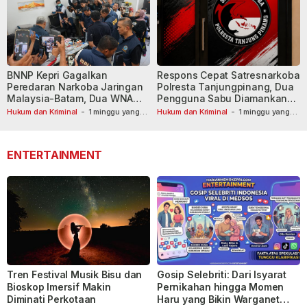
BNNP Kepri Gagalkan
Respons Cepat Satresnarkoba
Peredaran Narkoba Jaringan
Polresta Tanjungpinang, Dua
Malaysia-Batam, Dua WNA
Pengguna Sabu Diamankan
Masih Diburu
Usai Dilaporkan ke Call Center
Hukum dan Kriminal
-
1 minggu yang
Hukum dan Kriminal
-
1 minggu yang
lalu
lalu
110
ENTERTAINMENT
Tren Festival Musik Bisu dan
Gosip Selebriti: Dari Isyarat
Bioskop Imersif Makin
Pernikahan hingga Momen
Diminati Perkotaan
Haru yang Bikin Warganet