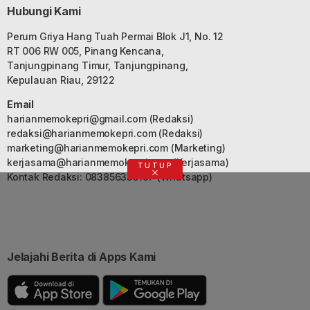
Hubungi Kami
Perum Griya Hang Tuah Permai Blok J1, No. 12
RT 006 RW 005, Pinang Kencana,
Tanjungpinang Timur, Tanjungpinang,
Kepulauan Riau, 29122
Email
harianmemokepri@gmail.com
(Redaksi)
redaksi@harianmemokepri.com
(Redaksi)
marketing@harianmemokepri.com
(Marketing)
kerjasama@harianmemokepri.com
(Kerjasama)
TUTUP
Kontak Redaksi: 083856335187 (Whatsapp)
Jelajahi Berita di Apps Kami