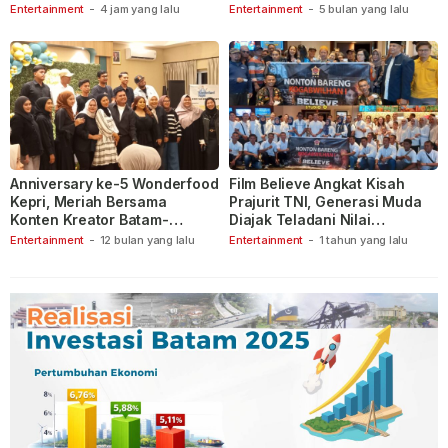
Berspekulasi
Entertainment
-
4 jam yang lalu
Entertainment
-
5 bulan yang lalu
Anniversary ke-5 Wonderfood
Film Believe Angkat Kisah
Kepri, Meriah Bersama
Prajurit TNI, Generasi Muda
Konten Kreator Batam-
Diajak Teladani Nilai
Tanjungpinang
Keberanian
Entertainment
-
12 bulan yang lalu
Entertainment
-
1 tahun yang lalu