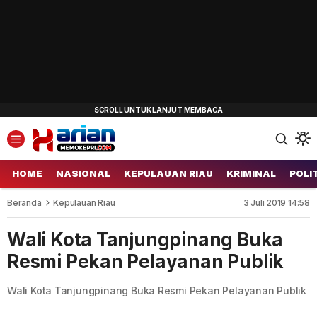
HOME
NASIONAL
KEPULAUAN RIAU
KRIMINAL
POLI
Beranda
Kepulauan Riau
3 Juli 2019 14:58
Wali Kota Tanjungpinang Buka
Resmi Pekan Pelayanan Publik
Wali Kota Tanjungpinang Buka Resmi Pekan Pelayanan Publik