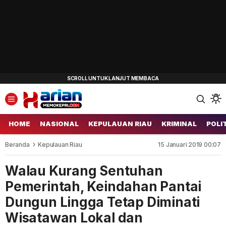
HOME
NASIONAL
KEPULAUAN RIAU
KRIMINAL
POLI
Beranda
Kepulauan Riau
15 Januari 2019 00:07
Walau Kurang Sentuhan
Pemerintah, Keindahan Pantai
Dungun Lingga Tetap Diminati
Wisatawan Lokal dan