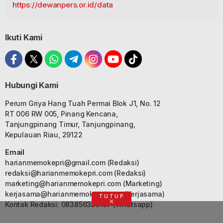
https://dewanpers.or.id/data
Ikuti Kami
Hubungi Kami
Perum Griya Hang Tuah Permai Blok J1, No. 12
RT 006 RW 005, Pinang Kencana,
Tanjungpinang Timur, Tanjungpinang,
Kepulauan Riau, 29122
Email
harianmemokepri@gmail.com
(Redaksi)
redaksi@harianmemokepri.com
(Redaksi)
marketing@harianmemokepri.com
(Marketing)
kerjasama@harianmemokepri.com
(Kerjasama)
TUTUP
Kontak Redaksi: 083856335187 (Whatsapp)