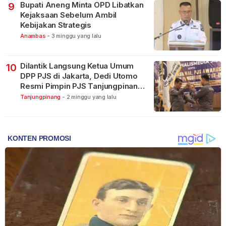
Bupati Aneng Minta OPD Libatkan
9
Kejaksaan Sebelum Ambil
Kebijakan Strategis
Anambas
-
3 minggu yang lalu
Dilantik Langsung Ketua Umum
10
DPP PJS di Jakarta, Dedi Utomo
Resmi Pimpin PJS Tanjungpinang-
Bintan
Tanjungpinang
-
2 minggu yang lalu