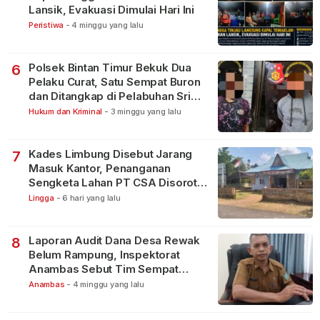
Lansik, Evakuasi Dimulai Hari Ini
Peristiwa
-
4 minggu yang lalu
Polsek Bintan Timur Bekuk Dua
6
Pelaku Curat, Satu Sempat Buron
dan Ditangkap di Pelabuhan Sri
Bintan Pura
Hukum dan Kriminal
-
3 minggu yang lalu
Kades Limbung Disebut Jarang
7
Masuk Kantor, Penanganan
Sengketa Lahan PT CSA Disorot
Warga
Lingga
-
6 hari yang lalu
Laporan Audit Dana Desa Rewak
8
Belum Rampung, Inspektorat
Anambas Sebut Tim Sempat
Terbagi Tangani Kasus Lain
Anambas
-
4 minggu yang lalu