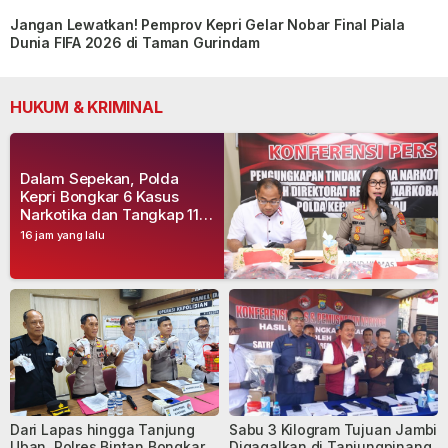
Jangan Lewatkan! Pemprov Kepri Gelar Nobar Final Piala
Dunia FIFA 2026 di Taman Gurindam
HUKUM & KRIMINAL
Dalam Sepekan, Polda
Kepri Bongkar 6 Kasus
Narkotika dan Tangkap 11
Tersangka
16 jam yang lalu
Dari Lapas hingga Tanjung
Sabu 3 Kilogram Tujuan Jambi
Uban, Polres Bintan Bongkar
Digagalkan di Tanjungpinang,