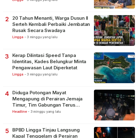
20 Tahun Menanti, Warga Dusun II
2
Serteh Kembali Perbaiki Jembatan
Rusak Secara Swadaya
Lingga
-
3 minggu yang lalu
Kerap Dilintasi Speed Tanpa
3
Identitas, Kades Belungkur Minta
Pengawasan Laut Diperketat
Lingga
-
3 minggu yang lalu
Diduga Potongan Mayat
4
Mengapung di Perairan Jemaja
Timur, Tim Gabungan Terus
Lakukan Pencarian
Headline
-
3 minggu yang lalu
BPBD Lingga Tinjau Langsung
5
Kapal Tenggelam di Perairan