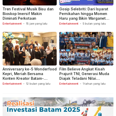
Tren Festival Musik Bisu dan
Gosip Selebriti: Dari Isyarat
Bioskop Imersif Makin
Pernikahan hingga Momen
Diminati Perkotaan
Haru yang Bikin Warganet
Berspekulasi
Entertainment
-
15 jam yang lalu
Entertainment
-
5 bulan yang lalu
Anniversary ke-5 Wonderfood
Film Believe Angkat Kisah
Kepri, Meriah Bersama
Prajurit TNI, Generasi Muda
Konten Kreator Batam-
Diajak Teladani Nilai
Tanjungpinang
Keberanian
Entertainment
-
12 bulan yang lalu
Entertainment
-
1 tahun yang lalu