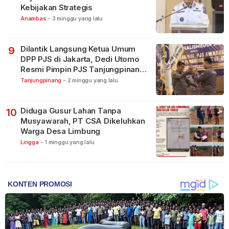
Kebijakan Strategis
Anambas
-
3 minggu yang lalu
Dilantik Langsung Ketua Umum
9
DPP PJS di Jakarta, Dedi Utomo
Resmi Pimpin PJS Tanjungpinang-
Bintan
Tanjungpinang
-
2 minggu yang lalu
Diduga Gusur Lahan Tanpa
10
Musyawarah, PT CSA Dikeluhkan
Warga Desa Limbung
Lingga
-
1 minggu yang lalu