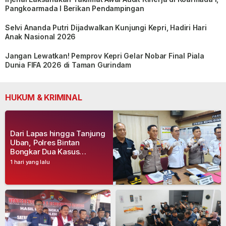
Pangkoarmada I Berikan Pendampingan
Selvi Ananda Putri Dijadwalkan Kunjungi Kepri, Hadiri Hari
Anak Nasional 2026
Jangan Lewatkan! Pemprov Kepri Gelar Nobar Final Piala
Dunia FIFA 2026 di Taman Gurindam
HUKUM & KRIMINAL
Dari Lapas hingga Tanjung
Uban, Polres Bintan
Bongkar Dua Kasus
Narkoba, Empat Tersangka
1 hari yang lalu
Dibekuk