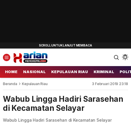
HOME
NASIONAL
KEPULAUAN RIAU
KRIMINAL
POLI
Beranda
Kepulauan Riau
3 Februari 2019 23:18
Wabub Lingga Hadiri Sarasehan
di Kecamatan Selayar
Wabub Lingga Hadiri Sarasehan di Kecamatan Selayar