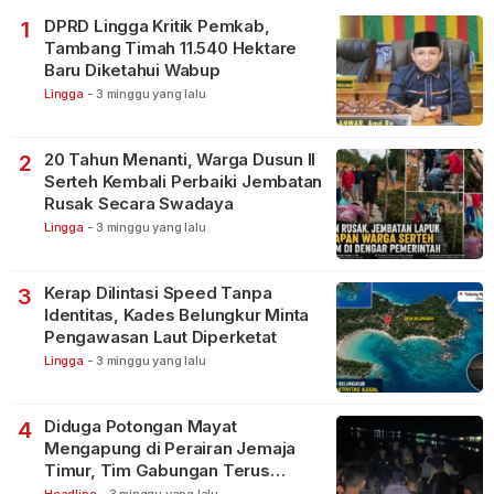
DPRD Lingga Kritik Pemkab,
1
Tambang Timah 11.540 Hektare
Baru Diketahui Wabup
Lingga
-
3 minggu yang lalu
20 Tahun Menanti, Warga Dusun II
2
Serteh Kembali Perbaiki Jembatan
Rusak Secara Swadaya
Lingga
-
3 minggu yang lalu
Kerap Dilintasi Speed Tanpa
3
Identitas, Kades Belungkur Minta
Pengawasan Laut Diperketat
Lingga
-
3 minggu yang lalu
Diduga Potongan Mayat
4
Mengapung di Perairan Jemaja
Timur, Tim Gabungan Terus
Lakukan Pencarian
Headline
-
3 minggu yang lalu