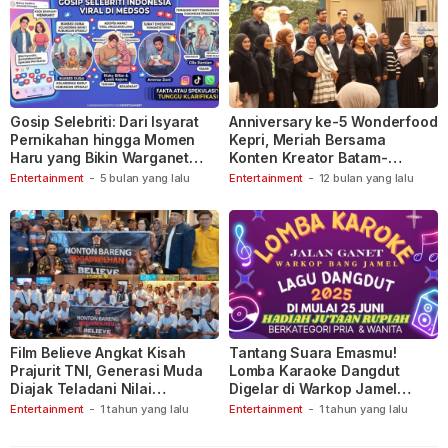
Gosip Selebriti: Dari Isyarat
Anniversary ke-5 Wonderfood
Pernikahan hingga Momen
Kepri, Meriah Bersama
Haru yang Bikin Warganet
Konten Kreator Batam-
Berspekulasi
Tanjungpinang
Entertainment
-
5 bulan yang lalu
Entertainment
-
12 bulan yang lalu
Film Believe Angkat Kisah
Tantang Suara Emasmu!
Prajurit TNI, Generasi Muda
Lomba Karaoke Dangdut
Diajak Teladani Nilai
Digelar di Warkop Jamel
Keberanian
Ganet
Entertainment
-
1 tahun yang lalu
Entertainment
-
1 tahun yang lalu