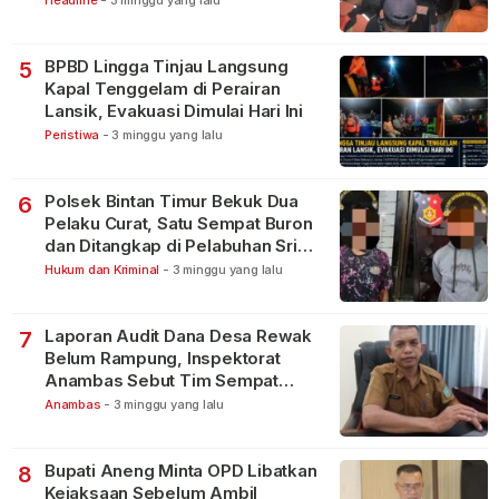
BPBD Lingga Tinjau Langsung
5
Kapal Tenggelam di Perairan
Lansik, Evakuasi Dimulai Hari Ini
Peristiwa
-
3 minggu yang lalu
Polsek Bintan Timur Bekuk Dua
6
Pelaku Curat, Satu Sempat Buron
dan Ditangkap di Pelabuhan Sri
Bintan Pura
Hukum dan Kriminal
-
3 minggu yang lalu
Laporan Audit Dana Desa Rewak
7
Belum Rampung, Inspektorat
Anambas Sebut Tim Sempat
Terbagi Tangani Kasus Lain
Anambas
-
3 minggu yang lalu
Bupati Aneng Minta OPD Libatkan
8
Kejaksaan Sebelum Ambil