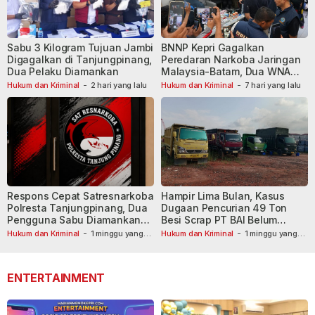
Sabu 3 Kilogram Tujuan Jambi
BNNP Kepri Gagalkan
Digagalkan di Tanjungpinang,
Peredaran Narkoba Jaringan
Dua Pelaku Diamankan
Malaysia-Batam, Dua WNA
Masih Diburu
Hukum dan Kriminal
-
2 hari yang lalu
Hukum dan Kriminal
-
7 hari yang lalu
Respons Cepat Satresnarkoba
Hampir Lima Bulan, Kasus
Polresta Tanjungpinang, Dua
Dugaan Pencurian 49 Ton
Pengguna Sabu Diamankan
Besi Scrap PT BAI Belum
Usai Dilaporkan ke Call Center
Tetapkan Tersangka
Hukum dan Kriminal
-
1 minggu yang
Hukum dan Kriminal
-
1 minggu yang
lalu
110
lalu
ENTERTAINMENT