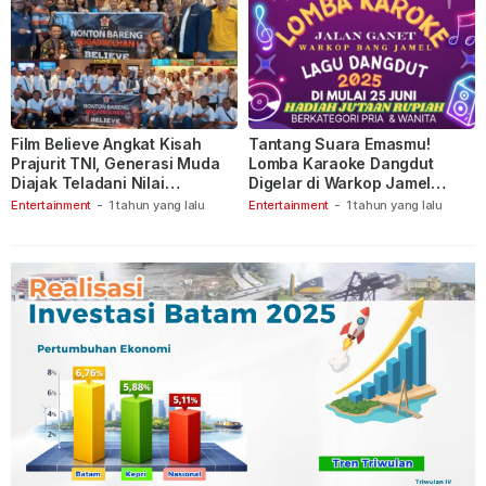
Film Believe Angkat Kisah
Tantang Suara Emasmu!
Prajurit TNI, Generasi Muda
Lomba Karaoke Dangdut
Diajak Teladani Nilai
Digelar di Warkop Jamel
Keberanian
Ganet
Entertainment
-
1 tahun yang lalu
Entertainment
-
1 tahun yang lalu