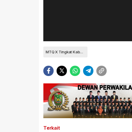
MTQ X Tingkat Kabupaten Natuna
Terkait