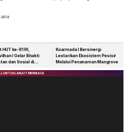
na

 HUT ke-81 RI,
Koarmada I Bersinergi
lhan I Gelar Bhakti
Lestarikan Ekosistem Pesisir
an dan Sosial di
Melalui Penanaman Mangrove
gpinang