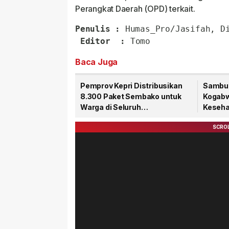
Perangkat Daerah (OPD) terkait.
Penulis :
 Humas_Pro/Jasifah, Dia
Editor  :
 Tomo
Baca Juga
Pemprov Kepri Distribusikan
Sambut
8.300 Paket Sembako untuk
Kogabwi
Warga di Seluruh
Kesehat
Kabupaten/Kota
Tanjun