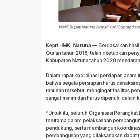
Wakil Bupati Natuna Ngesti Yuni Suprapti
Kepri HMK,
Natuna —
Berdasarkan hasi
Qur’an tahun 2018, telah ditetapkan pen
Kabupaten Natuna tahun 2020 mendatang 
Dalam rapat koordinasi persiapan acara i
bahwa segala persiapan harus dimaksim
tahunan tersebut, mengingat fasilitas pe
sangat minim dan harus dipenuhi dalam ku
“Untuk itu, seluruh Organisasi Perangka
terutama dalam pelaksanaan pembanguna
pendukung, serta membangun koordinasi
pembangunan yang dilaksanakan dapat te