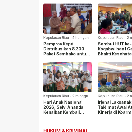
Kepulauan Riau
-
4 hari yang
Kepulauan Riau
-
2 
lalu
yang lalu
Pemprov Kepri
Sambut HUT ke-8
Distribusikan 8.300
Kogabwilhan I Ge
Paket Sembako untuk
Bhakti Kesehata
Warga di Seluruh
Sosial di
Kabupaten/Kota
Tanjungpinang
Kepulauan Riau
-
2 minggu
Kepulauan Riau
-
2 
yang lalu
yang lalu
Hari Anak Nasional
Irjenal Laksana
2026, Selvi Ananda
Taklimat Awal A
Kenalkan Kembali
Kinerja di Koarm
Permainan Rakyat
Pangkoarmada I
kepada Anak
Berikan Pendam
HUKUM & KRIMINAL