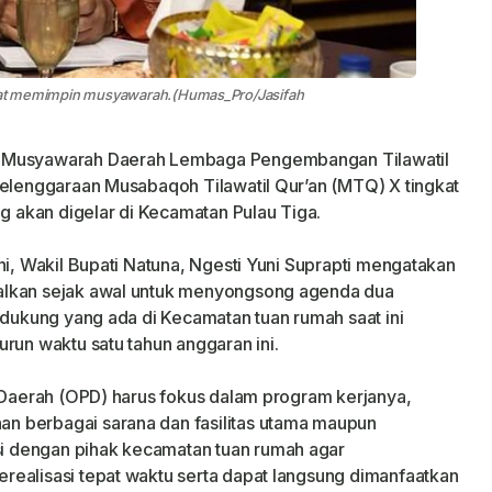
 saat memimpin musyawarah.(Humas_Pro/Jasifah
l Musyawarah Daerah Lembaga Pengembangan Tilawatil
yelenggaraan Musabaqoh Tilawatil Qur’an (MTQ) X tingkat
akan digelar di Kecamatan Pulau Tiga.
ni, Wakil Bupati Natuna, Ngesti Yuni Suprapti mengatakan
alkan sejak awal untuk menyongsong agenda dua
ndukung yang ada di Kecamatan tuan rumah saat ini
run waktu satu tahun anggaran ini.
t Daerah (OPD) harus fokus dalam program kerjanya,
n berbagai sarana dan fasilitas utama maupun
 dengan pihak kecamatan tuan rumah agar
realisasi tepat waktu serta dapat langsung dimanfaatkan