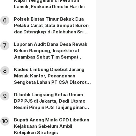
Kapal Tenggelam di Perairan
Lansik, Evakuasi Dimulai Hari Ini
Polsek Bintan Timur Bekuk Dua
6
Pelaku Curat, Satu Sempat Buron
dan Ditangkap di Pelabuhan Sri
Bintan Pura
Laporan Audit Dana Desa Rewak
7
Belum Rampung, Inspektorat
Anambas Sebut Tim Sempat
Terbagi Tangani Kasus Lain
Kades Limbung Disebut Jarang
8
Masuk Kantor, Penanganan
Sengketa Lahan PT CSA Disorot
Warga
Dilantik Langsung Ketua Umum
9
DPP PJS di Jakarta, Dedi Utomo
Resmi Pimpin PJS Tanjungpinang-
Bintan
Bupati Aneng Minta OPD Libatkan
10
Kejaksaan Sebelum Ambil
Kebijakan Strategis