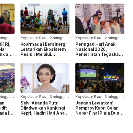
minggu
Kepulauan Riau
-
2 minggu
Kepulauan Riau
-
2 minggu
yang lalu
yang lalu
1 RI,
Koarmada I Bersinergi
Peringati Hari Anak
lar
Lestarikan Ekosistem
Nasional 2026,
n dan
Pesisir Melalui
Pemerintah Tegaskan
Penanaman Mangrove
Komitmen Penuhi Hak
Anak
minggu
Kepulauan Riau
-
3 minggu
Kepulauan Riau
-
3 minggu
yang lalu
yang lalu
kan
Selvi Ananda Putri
Jangan Lewatkan!
udit
Dijadwalkan Kunjungi
Pemprov Kepri Gelar
ada I,
Kepri, Hadiri Hari Anak
Nobar Final Piala Dunia
Nasional 2026
FIFA 2026 di Taman
pingan
Gurindam