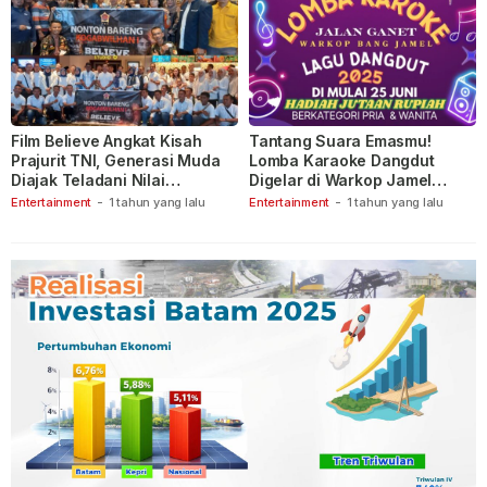
Film Believe Angkat Kisah
Tantang Suara Emasmu!
Prajurit TNI, Generasi Muda
Lomba Karaoke Dangdut
Diajak Teladani Nilai
Digelar di Warkop Jamel
Keberanian
Ganet
Entertainment
-
1 tahun yang lalu
Entertainment
-
1 tahun yang lalu