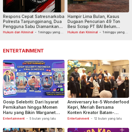
Respons Cepat Satresnarkoba
Hampir Lima Bulan, Kasus
Polresta Tanjungpinang, Dua
Dugaan Pencurian 49 Ton
Pengguna Sabu Diamankan
Besi Scrap PT BAI Belum
Usai Dilaporkan ke Call Center
Tetapkan Tersangka
Hukum dan Kriminal
-
1 minggu yang
Hukum dan Kriminal
-
1 minggu yang
lalu
110
lalu
ENTERTAINMENT
Gosip Selebriti: Dari Isyarat
Anniversary ke-5 Wonderfood
Pernikahan hingga Momen
Kepri, Meriah Bersama
Haru yang Bikin Warganet
Konten Kreator Batam-
Berspekulasi
Tanjungpinang
Entertainment
-
5 bulan yang lalu
Entertainment
-
12 bulan yang lalu