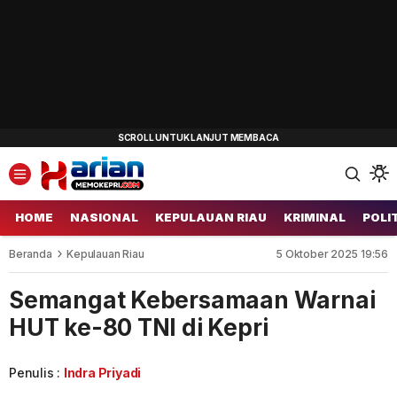
HOME
NASIONAL
KEPULAUAN RIAU
KRIMINAL
POLI
Beranda
Kepulauan Riau
5 Oktober 2025 19:56
Semangat Kebersamaan Warnai
HUT ke-80 TNI di Kepri
Penulis :
Indra Priyadi