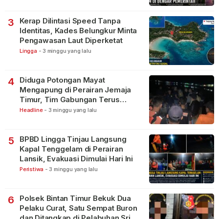
Kerap Dilintasi Speed Tanpa
3
Identitas, Kades Belungkur Minta
Pengawasan Laut Diperketat
Lingga
-
3 minggu yang lalu
Diduga Potongan Mayat
4
Mengapung di Perairan Jemaja
Timur, Tim Gabungan Terus
Lakukan Pencarian
Headline
-
3 minggu yang lalu
BPBD Lingga Tinjau Langsung
5
Kapal Tenggelam di Perairan
Lansik, Evakuasi Dimulai Hari Ini
Peristiwa
-
3 minggu yang lalu
Polsek Bintan Timur Bekuk Dua
6
Pelaku Curat, Satu Sempat Buron
dan Ditangkap di Pelabuhan Sri