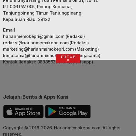
Perum Griya Hang Tuah Permai Blok J1, No. 12
RT 006 RW 005, Pinang Kencana,
Tanjungpinang Timur, Tanjungpinang,
Kepulauan Riau, 29122
Email
harianmemokepri@gmail.com
(Redaksi)
redaksi@harianmemokepri.com
(Redaksi)
marketing@harianmemokepri.com
(Marketing)
kerjasama@harianmemokepri.com
(Kerjasama)
TUTUP
Kontak Redaksi: 083856335187 (Whatsapp)
Jelajahi Berita di Apps Kami
Copyright © 2016-2026. Harianmemokepri.com. All rights
reserved.