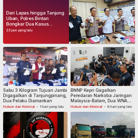
Dari Lapas hingga Tanjung
Uban, Polres Bintan
Bongkar Dua Kasus
Narkoba, Empat Tersangka
23 jam yang lalu
Dibekuk
Sabu 3 Kilogram Tujuan Jambi
BNNP Kepri Gagalkan
Digagalkan di Tanjungpinang,
Peredaran Narkoba Jaringan
Dua Pelaku Diamankan
Malaysia-Batam, Dua WNA
Masih Diburu
Hukum dan Kriminal
-
1 hari yang lalu
Hukum dan Kriminal
-
6 hari yang lalu