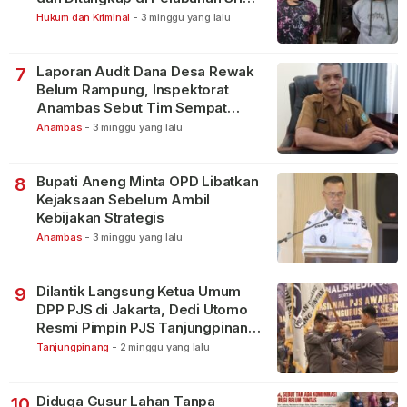
Bintan Pura
Hukum dan Kriminal
-
3 minggu yang lalu
Laporan Audit Dana Desa Rewak
7
Belum Rampung, Inspektorat
Anambas Sebut Tim Sempat
Terbagi Tangani Kasus Lain
Anambas
-
3 minggu yang lalu
Bupati Aneng Minta OPD Libatkan
8
Kejaksaan Sebelum Ambil
Kebijakan Strategis
Anambas
-
3 minggu yang lalu
Dilantik Langsung Ketua Umum
9
DPP PJS di Jakarta, Dedi Utomo
Resmi Pimpin PJS Tanjungpinang-
Bintan
Tanjungpinang
-
2 minggu yang lalu
Diduga Gusur Lahan Tanpa
10