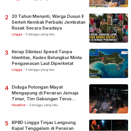
20 Tahun Menanti, Warga Dusun II
2
Serteh Kembali Perbaiki Jembatan
Rusak Secara Swadaya
Lingga
-
3 minggu yang lalu
Kerap Dilintasi Speed Tanpa
3
Identitas, Kades Belungkur Minta
Pengawasan Laut Diperketat
Lingga
-
3 minggu yang lalu
Diduga Potongan Mayat
4
Mengapung di Perairan Jemaja
Timur, Tim Gabungan Terus
Lakukan Pencarian
Headline
-
3 minggu yang lalu
BPBD Lingga Tinjau Langsung
5
Kapal Tenggelam di Perairan