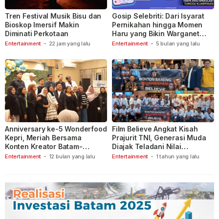
Tren Festival Musik Bisu dan
Gosip Selebriti: Dari Isyarat
Bioskop Imersif Makin
Pernikahan hingga Momen
Diminati Perkotaan
Haru yang Bikin Warganet
Berspekulasi
Entertainment
-
22 jam yang lalu
Entertainment
-
5 bulan yang lalu
Anniversary ke-5 Wonderfood
Film Believe Angkat Kisah
Kepri, Meriah Bersama
Prajurit TNI, Generasi Muda
Konten Kreator Batam-
Diajak Teladani Nilai
Tanjungpinang
Keberanian
Entertainment
-
12 bulan yang lalu
Entertainment
-
1 tahun yang lalu