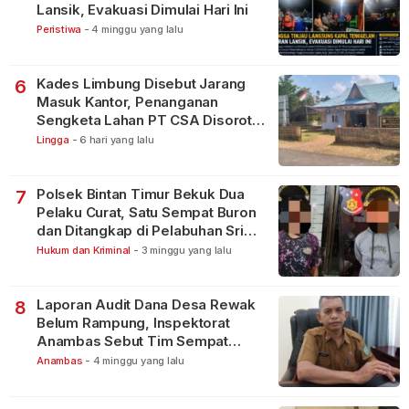
Lansik, Evakuasi Dimulai Hari Ini
Peristiwa
-
4 minggu yang lalu
Kades Limbung Disebut Jarang
6
Masuk Kantor, Penanganan
Sengketa Lahan PT CSA Disorot
Warga
Lingga
-
6 hari yang lalu
Polsek Bintan Timur Bekuk Dua
7
Pelaku Curat, Satu Sempat Buron
dan Ditangkap di Pelabuhan Sri
Bintan Pura
Hukum dan Kriminal
-
3 minggu yang lalu
Laporan Audit Dana Desa Rewak
8
Belum Rampung, Inspektorat
Anambas Sebut Tim Sempat
Terbagi Tangani Kasus Lain
Anambas
-
4 minggu yang lalu