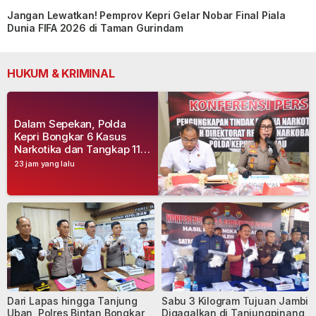
Jangan Lewatkan! Pemprov Kepri Gelar Nobar Final Piala
Dunia FIFA 2026 di Taman Gurindam
HUKUM & KRIMINAL
Dalam Sepekan, Polda
Kepri Bongkar 6 Kasus
Narkotika dan Tangkap 11
Tersangka
23 jam yang lalu
Dari Lapas hingga Tanjung
Sabu 3 Kilogram Tujuan Jambi
Uban, Polres Bintan Bongkar
Digagalkan di Tanjungpinang,