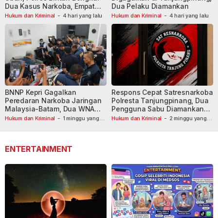
Dua Kasus Narkoba, Empat
Dua Pelaku Diamankan
Tersangka Dibekuk
Hukum dan Kriminal
-
4 hari yang lalu
Hukum dan Kriminal
-
4 hari yang lalu
BNNP Kepri Gagalkan
Respons Cepat Satresnarkoba
Peredaran Narkoba Jaringan
Polresta Tanjungpinang, Dua
Malaysia-Batam, Dua WNA
Pengguna Sabu Diamankan
Masih Diburu
Usai Dilaporkan ke Call Center
Hukum dan Kriminal
-
1 minggu yang
Hukum dan Kriminal
-
2 minggu yang
lalu
lalu
110
ENTERTAINMENT