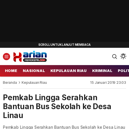
HOME
NASIONAL
KEPULAUAN RIAU
KRIMINAL
POLI
Beranda
Kepulauan Riau
15 Januari 2019 23:03
Pemkab Lingga Serahkan
Bantuan Bus Sekolah ke Desa
Linau
Pemkab Lingga Serahkan Bantuan Bus Sekolah ke Desa Linau