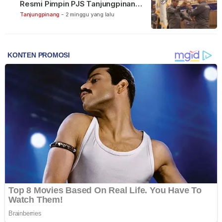
Resmi Pimpin PJS Tanjungpinang-
Bintan
Tanjungpinang
-
2 minggu yang lalu