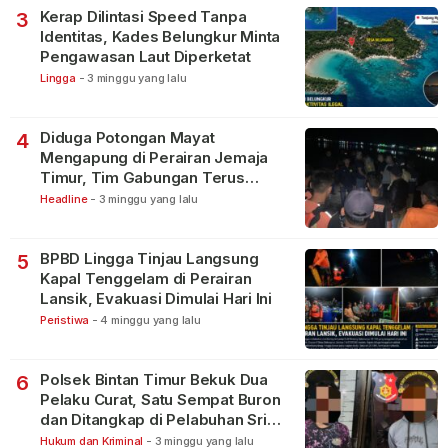
Kerap Dilintasi Speed Tanpa
3
Identitas, Kades Belungkur Minta
Pengawasan Laut Diperketat
Lingga
-
3 minggu yang lalu
Diduga Potongan Mayat
4
Mengapung di Perairan Jemaja
Timur, Tim Gabungan Terus
Lakukan Pencarian
Headline
-
3 minggu yang lalu
BPBD Lingga Tinjau Langsung
5
Kapal Tenggelam di Perairan
Lansik, Evakuasi Dimulai Hari Ini
Peristiwa
-
4 minggu yang lalu
Polsek Bintan Timur Bekuk Dua
6
Pelaku Curat, Satu Sempat Buron
dan Ditangkap di Pelabuhan Sri
Bintan Pura
Hukum dan Kriminal
-
3 minggu yang lalu