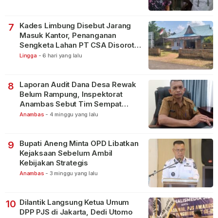
Kades Limbung Disebut Jarang
7
Masuk Kantor, Penanganan
Sengketa Lahan PT CSA Disorot
Warga
Lingga
-
6 hari yang lalu
Laporan Audit Dana Desa Rewak
8
Belum Rampung, Inspektorat
Anambas Sebut Tim Sempat
Terbagi Tangani Kasus Lain
Anambas
-
4 minggu yang lalu
Bupati Aneng Minta OPD Libatkan
9
Kejaksaan Sebelum Ambil
Kebijakan Strategis
Anambas
-
3 minggu yang lalu
Dilantik Langsung Ketua Umum
10
DPP PJS di Jakarta, Dedi Utomo