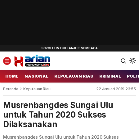
HOME
NASIONAL
KEPULAUAN RIAU
KRIMINAL
POLI
Beranda
Kepulauan Riau
22 Januari 2019 23:55
Musrenbangdes Sungai Ulu
untuk Tahun 2020 Sukses
Dilaksanakan
Musrenbangdes Sungai Ulu untuk Tahun 2020 Sukses