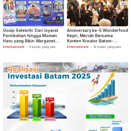
Gosip Selebriti: Dari Isyarat
Anniversary ke-5 Wonderfood
Pernikahan hingga Momen
Kepri, Meriah Bersama
Haru yang Bikin Warganet
Konten Kreator Batam-
Berspekulasi
Tanjungpinang
Entertainment
-
5 bulan yang lalu
Entertainment
-
12 bulan yang lalu