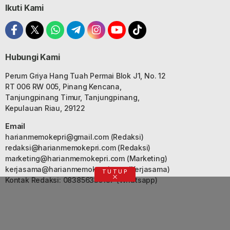
Ikuti Kami
Hubungi Kami
Perum Griya Hang Tuah Permai Blok J1, No. 12
RT 006 RW 005, Pinang Kencana,
Tanjungpinang Timur, Tanjungpinang,
Kepulauan Riau, 29122
Email
harianmemokepri@gmail.com
(Redaksi)
redaksi@harianmemokepri.com
(Redaksi)
marketing@harianmemokepri.com
(Marketing)
kerjasama@harianmemokepri.com
(Kerjasama)
TUTUP
Kontak Redaksi: 083856335187 (Whatsapp)