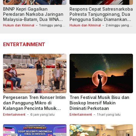
BNNP Kepri Gagalkan
Respons Cepat Satresnarkoba
Peredaran Narkoba Jaringan
Polresta Tanjungpinang, Dua
Malaysia-Batam, Dua WNA
Pengguna Sabu Diamankan
Masih Diburu
Usai Dilaporkan ke Call Center
Hukum dan Kriminal
-
1 minggu yang
Hukum dan Kriminal
-
2 minggu yang
lalu
lalu
110
ENTERTAINMENT
Pergeseran Tren Konser Intim
Tren Festival Musik Bisu dan
dan Panggung Mikro di
Bioskop Imersif Makin
Kalangan Pencinta Musik
Diminati Perkotaan
Indonesia
Entertainment
-
6 jam yang lalu
Entertainment
-
1 hari yang lalu