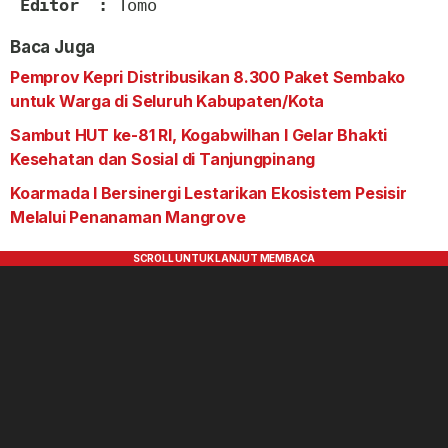
Editor  : 
Tomo
Baca Juga
Pemprov Kepri Distribusikan 8.300 Paket Sembako
untuk Warga di Seluruh Kabupaten/Kota
Sambut HUT ke-81 RI, Kogabwilhan I Gelar Bhakti
Kesehatan dan Sosial di Tanjungpinang
Koarmada I Bersinergi Lestarikan Ekosistem Pesisir
Melalui Penanaman Mangrove