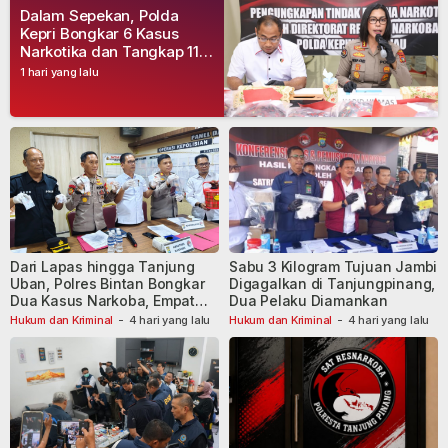
Dalam Sepekan, Polda
Kepri Bongkar 6 Kasus
Narkotika dan Tangkap 11
Tersangka
1 hari yang lalu
Dari Lapas hingga Tanjung
Sabu 3 Kilogram Tujuan Jambi
Uban, Polres Bintan Bongkar
Digagalkan di Tanjungpinang,
Dua Kasus Narkoba, Empat
Dua Pelaku Diamankan
Tersangka Dibekuk
Hukum dan Kriminal
-
4 hari yang lalu
Hukum dan Kriminal
-
4 hari yang lalu