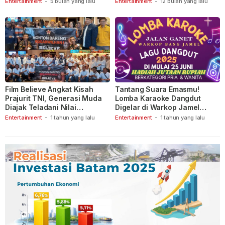
Entertainment
-
5 bulan yang lalu
Entertainment
-
12 bulan yang lalu
Film Believe Angkat Kisah
Tantang Suara Emasmu!
Prajurit TNI, Generasi Muda
Lomba Karaoke Dangdut
Diajak Teladani Nilai
Digelar di Warkop Jamel
Keberanian
Ganet
Entertainment
-
1 tahun yang lalu
Entertainment
-
1 tahun yang lalu