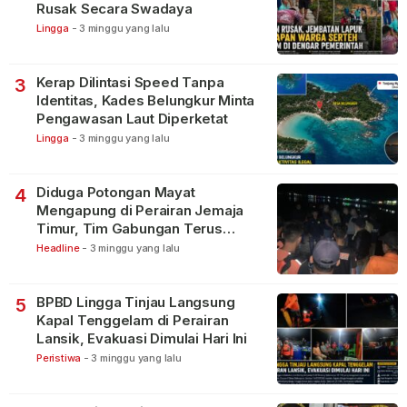
Rusak Secara Swadaya
Lingga
-
3 minggu yang lalu
Kerap Dilintasi Speed Tanpa
3
Identitas, Kades Belungkur Minta
Pengawasan Laut Diperketat
Lingga
-
3 minggu yang lalu
Diduga Potongan Mayat
4
Mengapung di Perairan Jemaja
Timur, Tim Gabungan Terus
Lakukan Pencarian
Headline
-
3 minggu yang lalu
BPBD Lingga Tinjau Langsung
5
Kapal Tenggelam di Perairan
Lansik, Evakuasi Dimulai Hari Ini
Peristiwa
-
3 minggu yang lalu