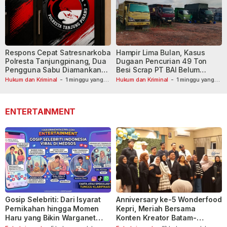
Respons Cepat Satresnarkoba
Hampir Lima Bulan, Kasus
Polresta Tanjungpinang, Dua
Dugaan Pencurian 49 Ton
Pengguna Sabu Diamankan
Besi Scrap PT BAI Belum
Usai Dilaporkan ke Call Center
Tetapkan Tersangka
Hukum dan Kriminal
-
1 minggu yang
Hukum dan Kriminal
-
1 minggu yang
lalu
110
lalu
ENTERTAINMENT
Gosip Selebriti: Dari Isyarat
Anniversary ke-5 Wonderfood
Pernikahan hingga Momen
Kepri, Meriah Bersama
Haru yang Bikin Warganet
Konten Kreator Batam-
Berspekulasi
Tanjungpinang