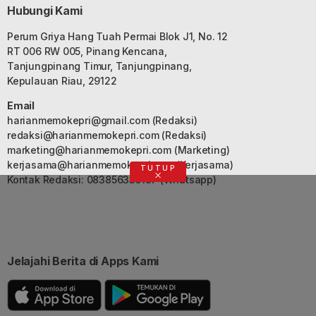
Hubungi Kami
Perum Griya Hang Tuah Permai Blok J1, No. 12
RT 006 RW 005, Pinang Kencana,
Tanjungpinang Timur, Tanjungpinang,
Kepulauan Riau, 29122
Email
harianmemokepri@gmail.com
(Redaksi)
redaksi@harianmemokepri.com
(Redaksi)
marketing@harianmemokepri.com
(Marketing)
kerjasama@harianmemokepri.com
(Kerjasama)
TUTUP
Kontak Redaksi: 083856335187 (Whatsapp)
Jelajahi Berita di Apps Kami