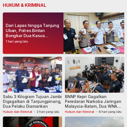
HUKUM & KRIMINAL
Dari Lapas hingga Tanjung
Uban, Polres Bintan
Bongkar Dua Kasus
Narkoba, Empat Tersangka
1 hari yang lalu
Dibekuk
Sabu 3 Kilogram Tujuan Jambi
BNNP Kepri Gagalkan
Digagalkan di Tanjungpinang,
Peredaran Narkoba Jaringan
Dua Pelaku Diamankan
Malaysia-Batam, Dua WNA
Masih Diburu
Hukum dan Kriminal
-
2 hari yang lalu
Hukum dan Kriminal
-
6 hari yang lalu