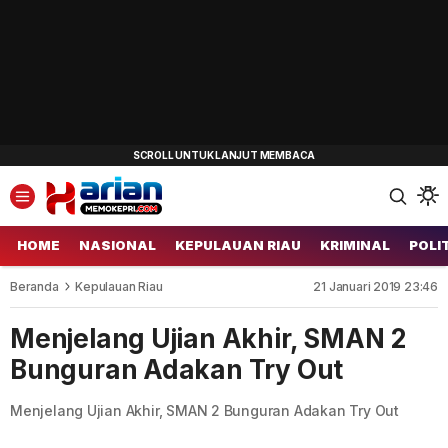
HOME
NASIONAL
KEPULAUAN RIAU
KRIMINAL
POLI
Beranda
Kepulauan Riau
21 Januari 2019 23:46
Menjelang Ujian Akhir, SMAN 2
Bunguran Adakan Try Out
Menjelang Ujian Akhir, SMAN 2 Bunguran Adakan Try Out