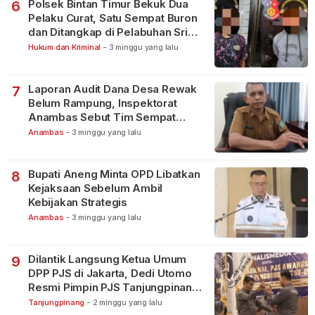
Polsek Bintan Timur Bekuk Dua
6
Pelaku Curat, Satu Sempat Buron
dan Ditangkap di Pelabuhan Sri
Bintan Pura
Hukum dan Kriminal
-
3 minggu yang lalu
Laporan Audit Dana Desa Rewak
7
Belum Rampung, Inspektorat
Anambas Sebut Tim Sempat
Terbagi Tangani Kasus Lain
Anambas
-
3 minggu yang lalu
Bupati Aneng Minta OPD Libatkan
8
Kejaksaan Sebelum Ambil
Kebijakan Strategis
Anambas
-
3 minggu yang lalu
Dilantik Langsung Ketua Umum
9
DPP PJS di Jakarta, Dedi Utomo
Resmi Pimpin PJS Tanjungpinang-
Bintan
Tanjungpinang
-
2 minggu yang lalu