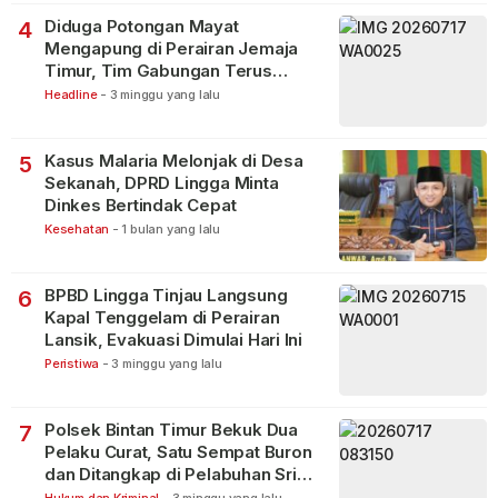
Diduga Potongan Mayat
4
Mengapung di Perairan Jemaja
Timur, Tim Gabungan Terus
Lakukan Pencarian
Headline
-
3 minggu yang lalu
Kasus Malaria Melonjak di Desa
5
Sekanah, DPRD Lingga Minta
Dinkes Bertindak Cepat
Kesehatan
-
1 bulan yang lalu
BPBD Lingga Tinjau Langsung
6
Kapal Tenggelam di Perairan
Lansik, Evakuasi Dimulai Hari Ini
Peristiwa
-
3 minggu yang lalu
Polsek Bintan Timur Bekuk Dua
7
Pelaku Curat, Satu Sempat Buron
dan Ditangkap di Pelabuhan Sri
Bintan Pura
Hukum dan Kriminal
-
3 minggu yang lalu