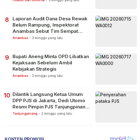
Laporan Audit Dana Desa Rewak
8
Belum Rampung, Inspektorat
Anambas Sebut Tim Sempat
Terbagi Tangani Kasus Lain
Anambas
-
3 minggu yang lalu
Bupati Aneng Minta OPD Libatkan
9
Kejaksaan Sebelum Ambil
Kebijakan Strategis
Anambas
-
3 minggu yang lalu
Dilantik Langsung Ketua Umum
10
DPP PJS di Jakarta, Dedi Utomo
Resmi Pimpin PJS Tanjungpinang-
Bintan
Tanjungpinang
-
2 minggu yang lalu