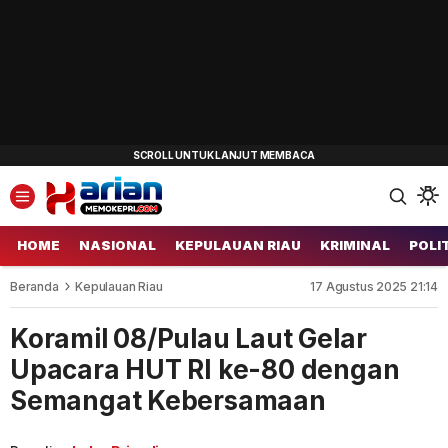
HOME
NASIONAL
KEPULAUAN RIAU
KRIMINAL
POLI
Beranda
Kepulauan Riau
17 Agustus 2025 21:14
Koramil 08/Pulau Laut Gelar
Upacara HUT RI ke-80 dengan
Semangat Kebersamaan