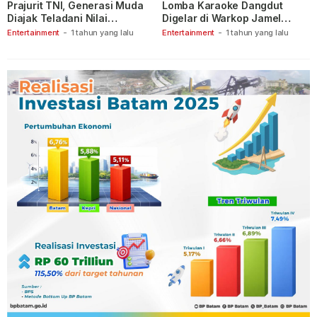
Prajurit TNI, Generasi Muda
Lomba Karaoke Dangdut
Diajak Teladani Nilai
Digelar di Warkop Jamel
Keberanian
Ganet
Entertainment
-
1 tahun yang lalu
Entertainment
-
1 tahun yang lalu