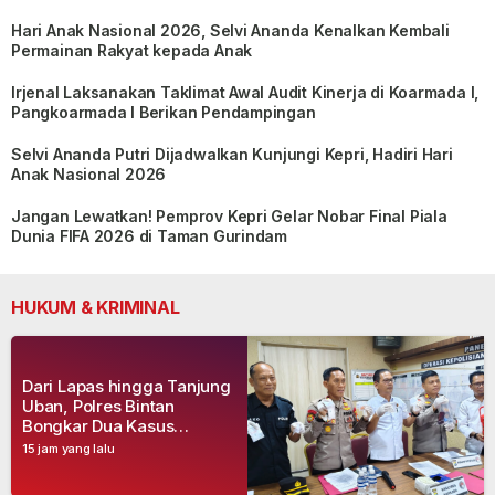
Hari Anak Nasional 2026, Selvi Ananda Kenalkan Kembali
Permainan Rakyat kepada Anak
Irjenal Laksanakan Taklimat Awal Audit Kinerja di Koarmada I,
Pangkoarmada I Berikan Pendampingan
Selvi Ananda Putri Dijadwalkan Kunjungi Kepri, Hadiri Hari
Anak Nasional 2026
Jangan Lewatkan! Pemprov Kepri Gelar Nobar Final Piala
Dunia FIFA 2026 di Taman Gurindam
HUKUM & KRIMINAL
Dari Lapas hingga Tanjung
Uban, Polres Bintan
Bongkar Dua Kasus
Narkoba, Empat Tersangka
15 jam yang lalu
Dibekuk