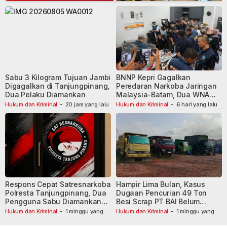
Sabu 3 Kilogram Tujuan Jambi
BNNP Kepri Gagalkan
Digagalkan di Tanjungpinang,
Peredaran Narkoba Jaringan
Dua Pelaku Diamankan
Malaysia-Batam, Dua WNA
Masih Diburu
Hukum dan Kriminal
-
20 jam yang lalu
Hukum dan Kriminal
-
6 hari yang lalu
Respons Cepat Satresnarkoba
Hampir Lima Bulan, Kasus
Polresta Tanjungpinang, Dua
Dugaan Pencurian 49 Ton
Pengguna Sabu Diamankan
Besi Scrap PT BAI Belum
Usai Dilaporkan ke Call Center
Tetapkan Tersangka
Hukum dan Kriminal
-
1 minggu yang
Hukum dan Kriminal
-
1 minggu yang
lalu
110
lalu