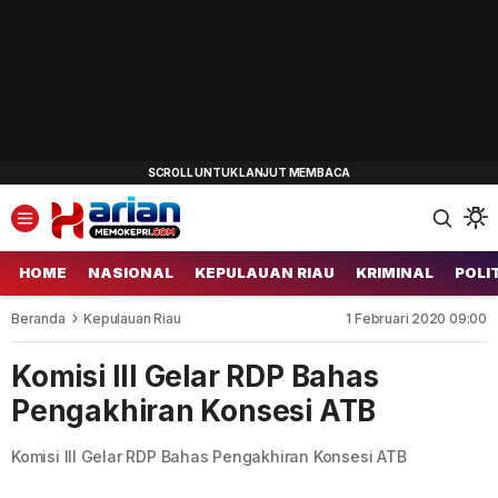
HOME
NASIONAL
KEPULAUAN RIAU
KRIMINAL
POLI
Beranda
Kepulauan Riau
1 Februari 2020 09:00
Komisi III Gelar RDP Bahas
Pengakhiran Konsesi ATB
Komisi III Gelar RDP Bahas Pengakhiran Konsesi ATB