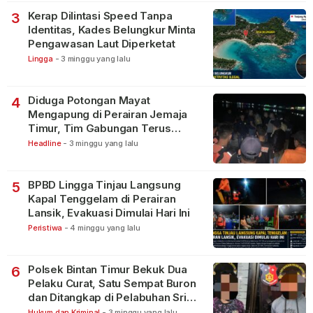
Kerap Dilintasi Speed Tanpa
3
Identitas, Kades Belungkur Minta
Pengawasan Laut Diperketat
Lingga
-
3 minggu yang lalu
Diduga Potongan Mayat
4
Mengapung di Perairan Jemaja
Timur, Tim Gabungan Terus
Lakukan Pencarian
Headline
-
3 minggu yang lalu
BPBD Lingga Tinjau Langsung
5
Kapal Tenggelam di Perairan
Lansik, Evakuasi Dimulai Hari Ini
Peristiwa
-
4 minggu yang lalu
Polsek Bintan Timur Bekuk Dua
6
Pelaku Curat, Satu Sempat Buron
dan Ditangkap di Pelabuhan Sri
Bintan Pura
Hukum dan Kriminal
-
3 minggu yang lalu