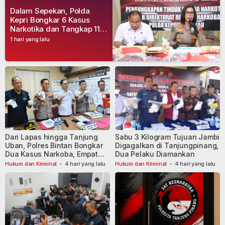
Dalam Sepekan, Polda
Kepri Bongkar 6 Kasus
Narkotika dan Tangkap 11
Tersangka
1 hari yang lalu
Dari Lapas hingga Tanjung
Sabu 3 Kilogram Tujuan Jambi
Uban, Polres Bintan Bongkar
Digagalkan di Tanjungpinang,
Dua Kasus Narkoba, Empat
Dua Pelaku Diamankan
Tersangka Dibekuk
Hukum dan Kriminal
-
4 hari yang lalu
Hukum dan Kriminal
-
4 hari yang lalu