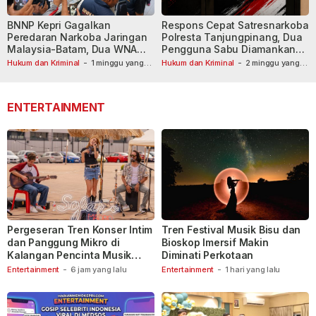
BNNP Kepri Gagalkan
Respons Cepat Satresnarkoba
Peredaran Narkoba Jaringan
Polresta Tanjungpinang, Dua
Malaysia-Batam, Dua WNA
Pengguna Sabu Diamankan
Masih Diburu
Usai Dilaporkan ke Call Center
Hukum dan Kriminal
-
1 minggu yang
Hukum dan Kriminal
-
2 minggu yang
lalu
lalu
110
ENTERTAINMENT
Pergeseran Tren Konser Intim
Tren Festival Musik Bisu dan
dan Panggung Mikro di
Bioskop Imersif Makin
Kalangan Pencinta Musik
Diminati Perkotaan
Indonesia
Entertainment
-
6 jam yang lalu
Entertainment
-
1 hari yang lalu