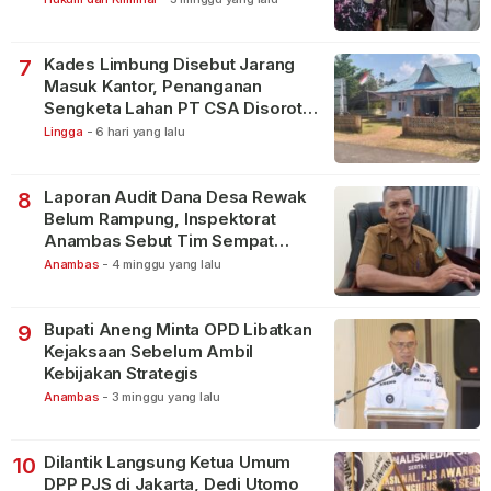
Kades Limbung Disebut Jarang
7
Masuk Kantor, Penanganan
Sengketa Lahan PT CSA Disorot
Warga
Lingga
-
6 hari yang lalu
Laporan Audit Dana Desa Rewak
8
Belum Rampung, Inspektorat
Anambas Sebut Tim Sempat
Terbagi Tangani Kasus Lain
Anambas
-
4 minggu yang lalu
Bupati Aneng Minta OPD Libatkan
9
Kejaksaan Sebelum Ambil
Kebijakan Strategis
Anambas
-
3 minggu yang lalu
Dilantik Langsung Ketua Umum
10
DPP PJS di Jakarta, Dedi Utomo