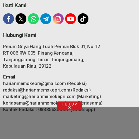
Ikuti Kami
Hubungi Kami
Perum Griya Hang Tuah Permai Blok J1, No. 12
RT 006 RW 005, Pinang Kencana,
Tanjungpinang Timur, Tanjungpinang,
Kepulauan Riau, 29122
Email
harianmemokepri@gmail.com
(Redaksi)
redaksi@harianmemokepri.com
(Redaksi)
marketing@harianmemokepri.com
(Marketing)
kerjasama@harianmemokepri.com
(Kerjasama)
TUTUP
Kontak Redaksi: 083856335187 (Whatsapp)