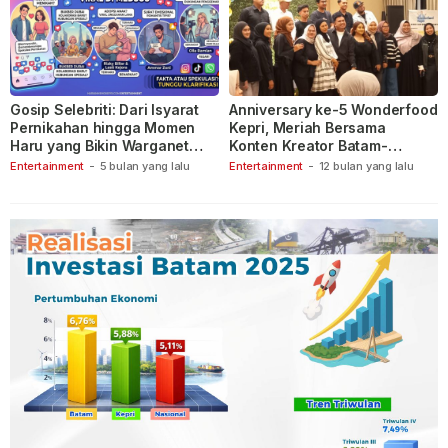
Gosip Selebriti: Dari Isyarat
Anniversary ke-5 Wonderfood
Pernikahan hingga Momen
Kepri, Meriah Bersama
Haru yang Bikin Warganet
Konten Kreator Batam-
Berspekulasi
Tanjungpinang
Entertainment
-
5 bulan yang lalu
Entertainment
-
12 bulan yang lalu