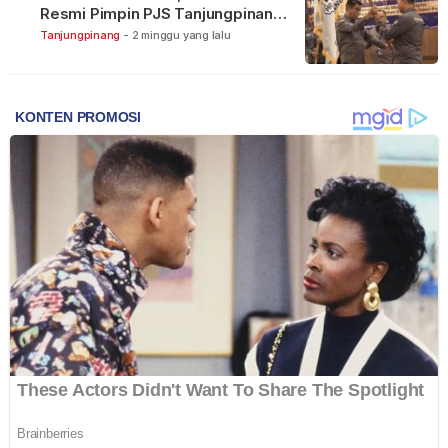
Resmi Pimpin PJS Tanjungpinang-
Bintan
Tanjungpinang
-
2 minggu yang lalu