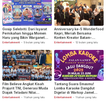
Gosip Selebriti: Dari Isyarat
Anniversary ke-5 Wonderfood
Pernikahan hingga Momen
Kepri, Meriah Bersama
Haru yang Bikin Warganet
Konten Kreator Batam-
Berspekulasi
Tanjungpinang
Entertainment
-
5 bulan yang lalu
Entertainment
-
12 bulan yang lalu
Film Believe Angkat Kisah
Tantang Suara Emasmu!
Prajurit TNI, Generasi Muda
Lomba Karaoke Dangdut
Diajak Teladani Nilai
Digelar di Warkop Jamel
Keberanian
Ganet
Entertainment
-
1 tahun yang lalu
Entertainment
-
1 tahun yang lalu