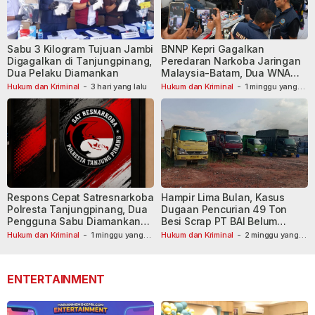
Sabu 3 Kilogram Tujuan Jambi
BNNP Kepri Gagalkan
Digagalkan di Tanjungpinang,
Peredaran Narkoba Jaringan
Dua Pelaku Diamankan
Malaysia-Batam, Dua WNA
Masih Diburu
Hukum dan Kriminal
-
3 hari yang lalu
Hukum dan Kriminal
-
1 minggu yang
lalu
Respons Cepat Satresnarkoba
Hampir Lima Bulan, Kasus
Polresta Tanjungpinang, Dua
Dugaan Pencurian 49 Ton
Pengguna Sabu Diamankan
Besi Scrap PT BAI Belum
Usai Dilaporkan ke Call Center
Tetapkan Tersangka
Hukum dan Kriminal
-
1 minggu yang
Hukum dan Kriminal
-
2 minggu yang
lalu
110
lalu
ENTERTAINMENT