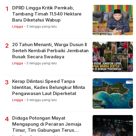
DPRD Lingga Kritik Pemkab,
1
Tambang Timah 11.540 Hektare
Baru Diketahui Wabup
Lingga
-
3 minggu yang lalu
20 Tahun Menanti, Warga Dusun II
2
Serteh Kembali Perbaiki Jembatan
Rusak Secara Swadaya
Lingga
-
3 minggu yang lalu
Kerap Dilintasi Speed Tanpa
3
Identitas, Kades Belungkur Minta
Pengawasan Laut Diperketat
Lingga
-
3 minggu yang lalu
Diduga Potongan Mayat
4
Mengapung di Perairan Jemaja
Timur, Tim Gabungan Terus