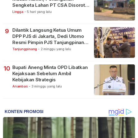
Sengketa Lahan PT CSA Disorot
Warga
Lingga
-
5 hari yang lalu
Dilantik Langsung Ketua Umum
9
DPP PJS di Jakarta, Dedi Utomo
Resmi Pimpin PJS Tanjungpinang-
Bintan
Tanjungpinang
-
2 minggu yang lalu
Bupati Aneng Minta OPD Libatkan
10
Kejaksaan Sebelum Ambil
Kebijakan Strategis
Anambas
-
3 minggu yang lalu