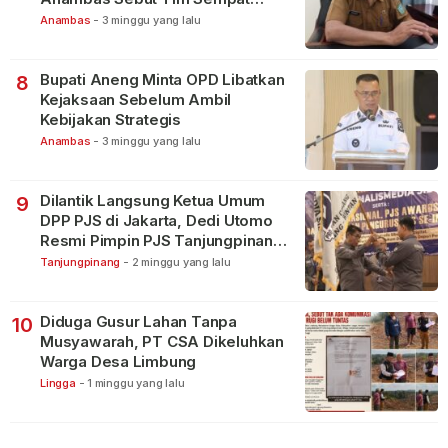
Terbagi Tangani Kasus Lain
Anambas
-
3 minggu yang lalu
Bupati Aneng Minta OPD Libatkan
8
Kejaksaan Sebelum Ambil
Kebijakan Strategis
Anambas
-
3 minggu yang lalu
Dilantik Langsung Ketua Umum
9
DPP PJS di Jakarta, Dedi Utomo
Resmi Pimpin PJS Tanjungpinang-
Bintan
Tanjungpinang
-
2 minggu yang lalu
Diduga Gusur Lahan Tanpa
10
Musyawarah, PT CSA Dikeluhkan
Warga Desa Limbung
Lingga
-
1 minggu yang lalu