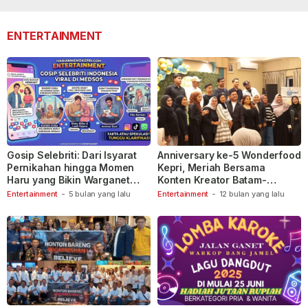
lalu
110
lalu
ENTERTAINMENT
Gosip Selebriti: Dari Isyarat
Anniversary ke-5 Wonderfood
Pernikahan hingga Momen
Kepri, Meriah Bersama
Haru yang Bikin Warganet
Konten Kreator Batam-
Berspekulasi
Tanjungpinang
Entertainment
-
5 bulan yang lalu
Entertainment
-
12 bulan yang lalu