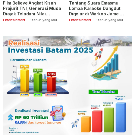
Film Believe Angkat Kisah
Tantang Suara Emasmu!
Prajurit TNI, Generasi Muda
Lomba Karaoke Dangdut
Diajak Teladani Nilai
Digelar di Warkop Jamel
Keberanian
Ganet
Entertainment
-
1 tahun yang lalu
Entertainment
-
1 tahun yang lalu