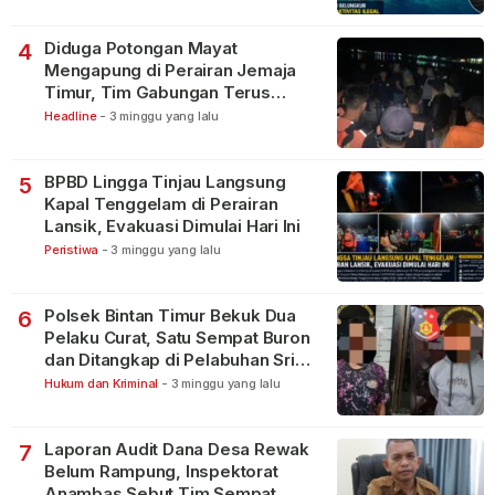
Diduga Potongan Mayat
4
Mengapung di Perairan Jemaja
Timur, Tim Gabungan Terus
Lakukan Pencarian
Headline
-
3 minggu yang lalu
BPBD Lingga Tinjau Langsung
5
Kapal Tenggelam di Perairan
Lansik, Evakuasi Dimulai Hari Ini
Peristiwa
-
3 minggu yang lalu
Polsek Bintan Timur Bekuk Dua
6
Pelaku Curat, Satu Sempat Buron
dan Ditangkap di Pelabuhan Sri
Bintan Pura
Hukum dan Kriminal
-
3 minggu yang lalu
Laporan Audit Dana Desa Rewak
7
Belum Rampung, Inspektorat
Anambas Sebut Tim Sempat