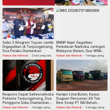
Sabu 3 Kilogram Tujuan Jambi
BNNP Kepri Gagalkan
Digagalkan di Tanjungpinang,
Peredaran Narkoba Jaringan
Dua Pelaku Diamankan
Malaysia-Batam, Dua WNA
Masih Diburu
Hukum dan Kriminal
-
2 hari yang lalu
Hukum dan Kriminal
-
1 minggu yang
lalu
Respons Cepat Satresnarkoba
Hampir Lima Bulan, Kasus
Polresta Tanjungpinang, Dua
Dugaan Pencurian 49 Ton
Pengguna Sabu Diamankan
Besi Scrap PT BAI Belum
Usai Dilaporkan ke Call Center
Tetapkan Tersangka
Hukum dan Kriminal
-
1 minggu yang
Hukum dan Kriminal
-
2 minggu yang