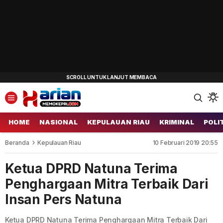
HOME
NASIONAL
KEPULAUAN RIAU
KRIMINAL
POLI
Beranda
Kepulauan Riau
10 Februari 2019 20:55
Ketua DPRD Natuna Terima
Penghargaan Mitra Terbaik Dari
Insan Pers Natuna
Ketua DPRD Natuna Terima Penghargaan Mitra Terbaik Dari