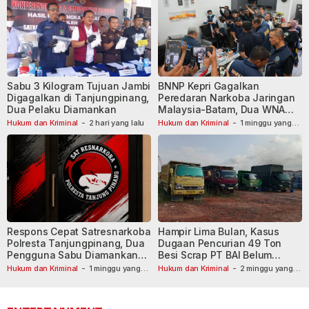
Sabu 3 Kilogram Tujuan Jambi
BNNP Kepri Gagalkan
Digagalkan di Tanjungpinang,
Peredaran Narkoba Jaringan
Dua Pelaku Diamankan
Malaysia-Batam, Dua WNA
Masih Diburu
Hukum dan Kriminal
-
2 hari yang lalu
Hukum dan Kriminal
-
1 minggu yang
lalu
Respons Cepat Satresnarkoba
Hampir Lima Bulan, Kasus
Polresta Tanjungpinang, Dua
Dugaan Pencurian 49 Ton
Pengguna Sabu Diamankan
Besi Scrap PT BAI Belum
Usai Dilaporkan ke Call Center
Tetapkan Tersangka
Hukum dan Kriminal
-
1 minggu yang
Hukum dan Kriminal
-
2 minggu yang
lalu
110
lalu