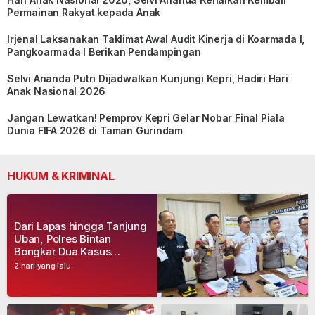
Permainan Rakyat kepada Anak
Irjenal Laksanakan Taklimat Awal Audit Kinerja di Koarmada I,
Pangkoarmada I Berikan Pendampingan
Selvi Ananda Putri Dijadwalkan Kunjungi Kepri, Hadiri Hari
Anak Nasional 2026
Jangan Lewatkan! Pemprov Kepri Gelar Nobar Final Piala
Dunia FIFA 2026 di Taman Gurindam
HUKUM & KRIMINAL
Dari Lapas hingga Tanjung
Uban, Polres Bintan
Bongkar Dua Kasus
Narkoba, Empat Tersangka
2 hari yang lalu
Dibekuk