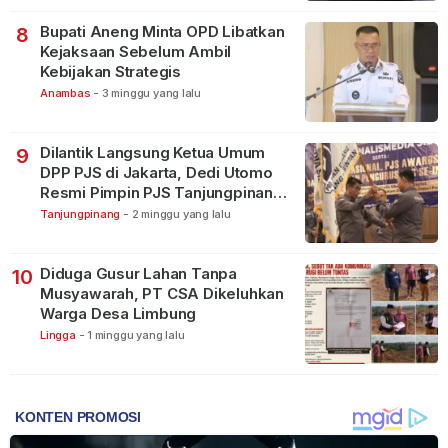
Bupati Aneng Minta OPD Libatkan
8
Kejaksaan Sebelum Ambil
Kebijakan Strategis
Anambas
-
3 minggu yang lalu
Dilantik Langsung Ketua Umum
9
DPP PJS di Jakarta, Dedi Utomo
Resmi Pimpin PJS Tanjungpinang-
Bintan
Tanjungpinang
-
2 minggu yang lalu
Diduga Gusur Lahan Tanpa
10
Musyawarah, PT CSA Dikeluhkan
Warga Desa Limbung
Lingga
-
1 minggu yang lalu