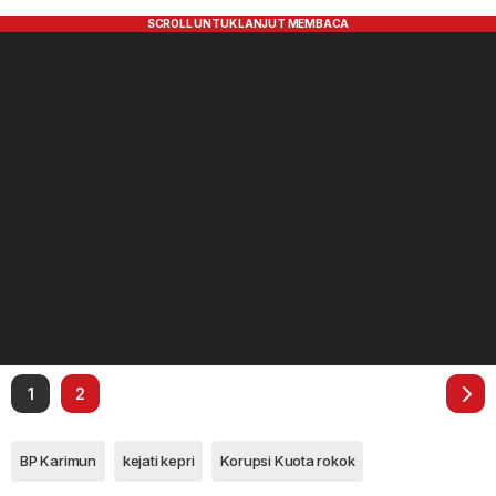
1
2
BP Karimun
kejati kepri
Korupsi Kuota rokok