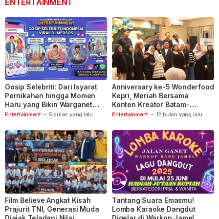
ENTERTAINMENT
Gosip Selebriti: Dari Isyarat
Anniversary ke-5 Wonderfood
Pernikahan hingga Momen
Kepri, Meriah Bersama
Haru yang Bikin Warganet
Konten Kreator Batam-
Berspekulasi
Tanjungpinang
Entertainment
-
5 bulan yang lalu
Entertainment
-
12 bulan yang lalu
Film Believe Angkat Kisah
Tantang Suara Emasmu!
Prajurit TNI, Generasi Muda
Lomba Karaoke Dangdut
Diajak Teladani Nilai
Digelar di Warkop Jamel