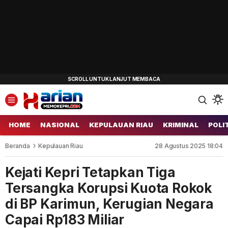
HOME
NASIONAL
KEPULAUAN RIAU
KRIMINAL
POLI
Beranda
Kepulauan Riau
28 Agustus 2025 18:04
Kejati Kepri Tetapkan Tiga
Tersangka Korupsi Kuota Rokok
di BP Karimun, Kerugian Negara
Capai Rp183 Miliar