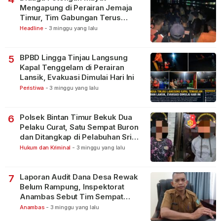
Mengapung di Perairan Jemaja
Timur, Tim Gabungan Terus
Lakukan Pencarian
Headline
-
3 minggu yang lalu
BPBD Lingga Tinjau Langsung
5
Kapal Tenggelam di Perairan
Lansik, Evakuasi Dimulai Hari Ini
Peristiwa
-
3 minggu yang lalu
Polsek Bintan Timur Bekuk Dua
6
Pelaku Curat, Satu Sempat Buron
dan Ditangkap di Pelabuhan Sri
Bintan Pura
Hukum dan Kriminal
-
3 minggu yang lalu
Laporan Audit Dana Desa Rewak
7
Belum Rampung, Inspektorat
Anambas Sebut Tim Sempat
Terbagi Tangani Kasus Lain
Anambas
-
3 minggu yang lalu