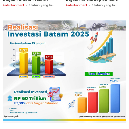
Keberanian
Ganet
Entertainment
-
1 tahun yang lalu
Entertainment
-
1 tahun yang lalu