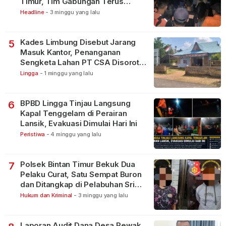
Timur, Tim Gabungan Terus
Lakukan Pencarian
Headline
-
3 minggu yang lalu
Kades Limbung Disebut Jarang
5
Masuk Kantor, Penanganan
Sengketa Lahan PT CSA Disorot
Warga
Lingga
-
1 minggu yang lalu
BPBD Lingga Tinjau Langsung
6
Kapal Tenggelam di Perairan
Lansik, Evakuasi Dimulai Hari Ini
Peristiwa
-
4 minggu yang lalu
Polsek Bintan Timur Bekuk Dua
7
Pelaku Curat, Satu Sempat Buron
dan Ditangkap di Pelabuhan Sri
Bintan Pura
Hukum dan Kriminal
-
3 minggu yang lalu
Laporan Audit Dana Desa Rewak