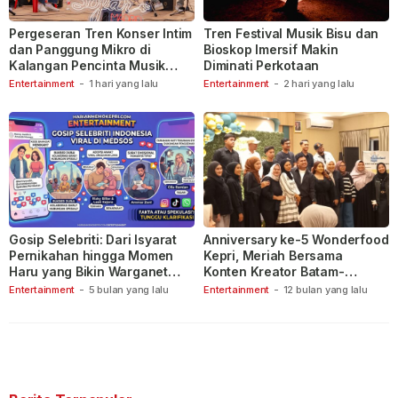
Pergeseran Tren Konser Intim
Tren Festival Musik Bisu dan
dan Panggung Mikro di
Bioskop Imersif Makin
Kalangan Pencinta Musik
Diminati Perkotaan
Indonesia
Entertainment
-
1 hari yang lalu
Entertainment
-
2 hari yang lalu
Gosip Selebriti: Dari Isyarat
Anniversary ke-5 Wonderfood
Pernikahan hingga Momen
Kepri, Meriah Bersama
Haru yang Bikin Warganet
Konten Kreator Batam-
Berspekulasi
Tanjungpinang
Entertainment
-
5 bulan yang lalu
Entertainment
-
12 bulan yang lalu