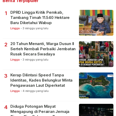
Berita Terpopuler
DPRD Lingga Kritik Pemkab,
1
Tambang Timah 11.540 Hektare
Baru Diketahui Wabup
Lingga
-
3 minggu yang lalu
20 Tahun Menanti, Warga Dusun II
2
Serteh Kembali Perbaiki Jembatan
Rusak Secara Swadaya
Lingga
-
3 minggu yang lalu
Kerap Dilintasi Speed Tanpa
3
Identitas, Kades Belungkur Minta
Pengawasan Laut Diperketat
Lingga
-
4 minggu yang lalu
Diduga Potongan Mayat
4
Mengapung di Perairan Jemaja