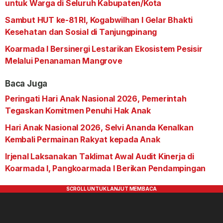
untuk Warga di Seluruh Kabupaten/Kota
Sambut HUT ke-81 RI, Kogabwilhan I Gelar Bhakti
Kesehatan dan Sosial di Tanjungpinang
Koarmada I Bersinergi Lestarikan Ekosistem Pesisir
Melalui Penanaman Mangrove
Baca Juga
Peringati Hari Anak Nasional 2026, Pemerintah
Tegaskan Komitmen Penuhi Hak Anak
Hari Anak Nasional 2026, Selvi Ananda Kenalkan
Kembali Permainan Rakyat kepada Anak
Irjenal Laksanakan Taklimat Awal Audit Kinerja di
Koarmada I, Pangkoarmada I Berikan Pendampingan