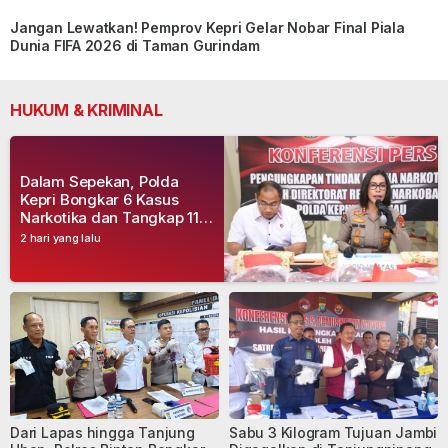
Jangan Lewatkan! Pemprov Kepri Gelar Nobar Final Piala
Dunia FIFA 2026 di Taman Gurindam
HUKUM & KRIMINAL
Dalam Sepekan, Polda
Kepri Bongkar 6 Kasus
Narkotika dan Tangkap 11
Tersangka
2 hari yang lalu
Dari Lapas hingga Tanjung
Sabu 3 Kilogram Tujuan Jambi