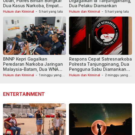
Uban, Polres Bintan Bongkar
Digagalkan di Tanjungpinang,
Dua Kasus Narkoba, Empat
Dua Pelaku Diamankan
Tersangka Dibekuk
Hukum dan Kriminal
-
5 hari yang lalu
Hukum dan Kriminal
-
5 hari yang lalu
BNNP Kepri Gagalkan
Respons Cepat Satresnarkoba
Peredaran Narkoba Jaringan
Polresta Tanjungpinang, Dua
Malaysia-Batam, Dua WNA
Pengguna Sabu Diamankan
Masih Diburu
Usai Dilaporkan ke Call Center
Hukum dan Kriminal
-
1 minggu yang
Hukum dan Kriminal
-
2 minggu yang
lalu
lalu
110
ENTERTAINMENT