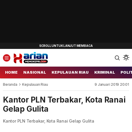
HOME
NASIONAL
KEPULAUAN RIAU
KRIMINAL
POLI
Beranda
Kepulauan Riau
9 Januari 2019 20:01
Kantor PLN Terbakar, Kota Ranai
Gelap Gulita
Kantor PLN Terbakar, Kota Ranai Gelap Gulita