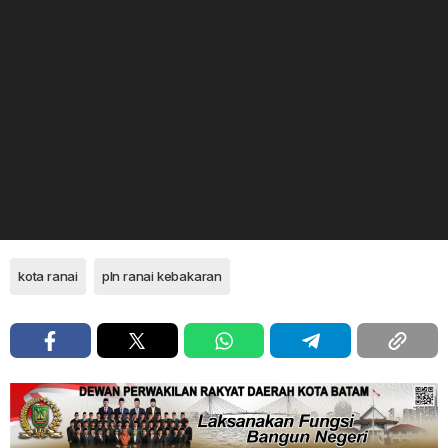
kota ranai
pln ranai kebakaran