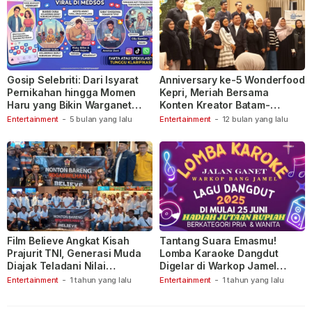
Gosip Selebriti: Dari Isyarat
Anniversary ke-5 Wonderfood
Pernikahan hingga Momen
Kepri, Meriah Bersama
Haru yang Bikin Warganet
Konten Kreator Batam-
Berspekulasi
Tanjungpinang
Entertainment
-
5 bulan yang lalu
Entertainment
-
12 bulan yang lalu
Film Believe Angkat Kisah
Tantang Suara Emasmu!
Prajurit TNI, Generasi Muda
Lomba Karaoke Dangdut
Diajak Teladani Nilai
Digelar di Warkop Jamel
Keberanian
Ganet
Entertainment
-
1 tahun yang lalu
Entertainment
-
1 tahun yang lalu