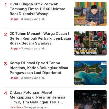
DPRD Lingga Kritik Pemkab,
1
Tambang Timah 11.540 Hektare
Baru Diketahui Wabup
Lingga
-
3 minggu yang lalu
20 Tahun Menanti, Warga Dusun II
2
Serteh Kembali Perbaiki Jembatan
Rusak Secara Swadaya
Lingga
-
3 minggu yang lalu
Kerap Dilintasi Speed Tanpa
3
Identitas, Kades Belungkur Minta
Pengawasan Laut Diperketat
Lingga
-
3 minggu yang lalu
Diduga Potongan Mayat
4
Mengapung di Perairan Jemaja
Timur, Tim Gabungan Terus
Lakukan Pencarian
Headline
-
3 minggu yang lalu