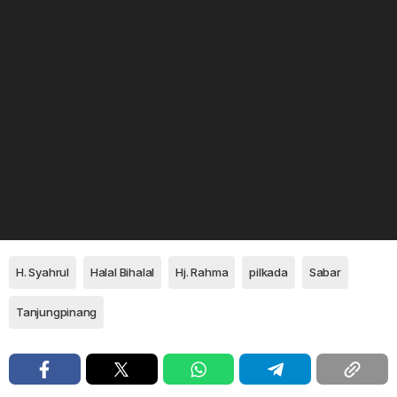
H. Syahrul
Halal Bihalal
Hj. Rahma
pilkada
Sabar
Tanjungpinang