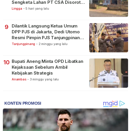
Sengketa Lahan PT CSA Disorot
Warga
Lingga
-
5 hari yang lalu
Dilantik Langsung Ketua Umum
9
DPP PJS di Jakarta, Dedi Utomo
Resmi Pimpin PJS Tanjungpinang-
Bintan
Tanjungpinang
-
2 minggu yang lalu
Bupati Aneng Minta OPD Libatkan
10
Kejaksaan Sebelum Ambil
Kebijakan Strategis
Anambas
-
3 minggu yang lalu