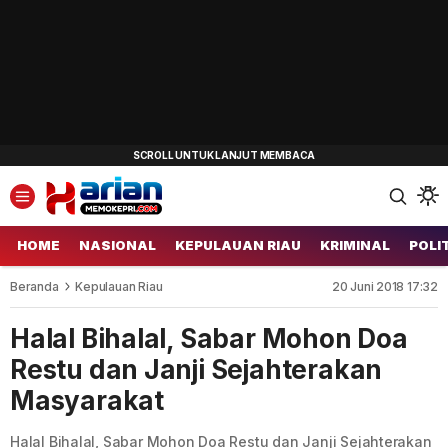
HOME
NASIONAL
KEPULAUAN RIAU
KRIMINAL
POLI
Beranda
Kepulauan Riau
20 Juni 2018 17:32
Halal Bihalal, Sabar Mohon Doa
Restu dan Janji Sejahterakan
Masyarakat
Halal Bihalal, Sabar Mohon Doa Restu dan Janji Sejahterakan