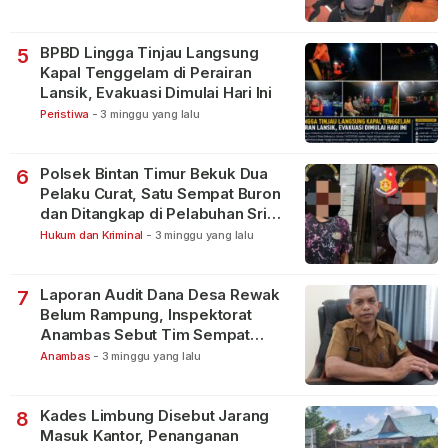
BPBD Lingga Tinjau Langsung
5
Kapal Tenggelam di Perairan
Lansik, Evakuasi Dimulai Hari Ini
Peristiwa
-
3 minggu yang lalu
Polsek Bintan Timur Bekuk Dua
6
Pelaku Curat, Satu Sempat Buron
dan Ditangkap di Pelabuhan Sri
Bintan Pura
Hukum dan Kriminal
-
3 minggu yang lalu
Laporan Audit Dana Desa Rewak
7
Belum Rampung, Inspektorat
Anambas Sebut Tim Sempat
Terbagi Tangani Kasus Lain
Anambas
-
3 minggu yang lalu
Kades Limbung Disebut Jarang
8
Masuk Kantor, Penanganan