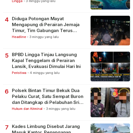
Lingga
-
3 minggu yang lalu
Diduga Potongan Mayat
4
Mengapung di Perairan Jemaja
Timur, Tim Gabungan Terus
Lakukan Pencarian
Headline
-
3 minggu yang lalu
BPBD Lingga Tinjau Langsung
5
Kapal Tenggelam di Perairan
Lansik, Evakuasi Dimulai Hari Ini
Peristiwa
-
4 minggu yang lalu
Polsek Bintan Timur Bekuk Dua
6
Pelaku Curat, Satu Sempat Buron
dan Ditangkap di Pelabuhan Sri
Bintan Pura
Hukum dan Kriminal
-
3 minggu yang lalu
Kades Limbung Disebut Jarang
7
Masuk Kantor, Penanganan