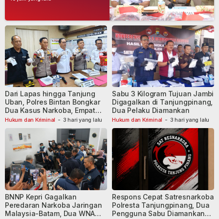
Dari Lapas hingga Tanjung
Sabu 3 Kilogram Tujuan Jambi
Uban, Polres Bintan Bongkar
Digagalkan di Tanjungpinang,
Dua Kasus Narkoba, Empat
Dua Pelaku Diamankan
Tersangka Dibekuk
Hukum dan Kriminal
-
3 hari yang lalu
Hukum dan Kriminal
-
3 hari yang lalu
BNNP Kepri Gagalkan
Respons Cepat Satresnarkoba
Peredaran Narkoba Jaringan
Polresta Tanjungpinang, Dua
Malaysia-Batam, Dua WNA
Pengguna Sabu Diamankan