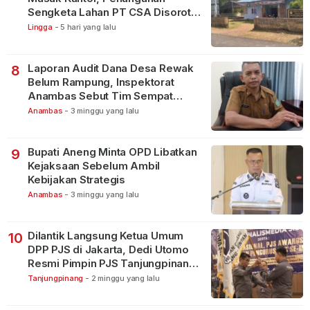
Sengketa Lahan PT CSA Disorot
Warga
Lingga
-
5 hari yang lalu
Laporan Audit Dana Desa Rewak
8
Belum Rampung, Inspektorat
Anambas Sebut Tim Sempat
Terbagi Tangani Kasus Lain
Anambas
-
3 minggu yang lalu
Bupati Aneng Minta OPD Libatkan
9
Kejaksaan Sebelum Ambil
Kebijakan Strategis
Anambas
-
3 minggu yang lalu
Dilantik Langsung Ketua Umum
10
DPP PJS di Jakarta, Dedi Utomo
Resmi Pimpin PJS Tanjungpinang-
Bintan
Tanjungpinang
-
2 minggu yang lalu