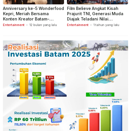
Anniversary ke-5 Wonderfood
Film Believe Angkat Kisah
Kepri, Meriah Bersama
Prajurit TNI, Generasi Muda
Konten Kreator Batam-
Diajak Teladani Nilai
Tanjungpinang
Keberanian
Entertainment
-
12 bulan yang lalu
Entertainment
-
1 tahun yang lalu