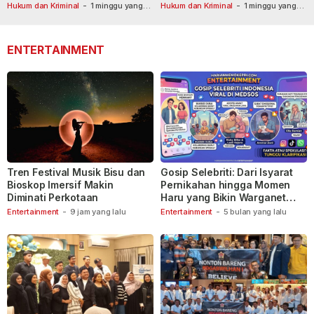
Masih Diburu
Usai Dilaporkan ke Call Center
Hukum dan Kriminal
-
1 minggu yang
Hukum dan Kriminal
-
1 minggu yang
lalu
lalu
110
ENTERTAINMENT
Tren Festival Musik Bisu dan
Gosip Selebriti: Dari Isyarat
Bioskop Imersif Makin
Pernikahan hingga Momen
Diminati Perkotaan
Haru yang Bikin Warganet
Berspekulasi
Entertainment
-
9 jam yang lalu
Entertainment
-
5 bulan yang lalu