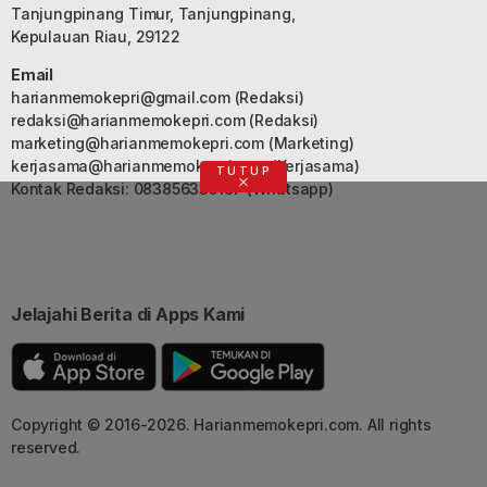
Tanjungpinang Timur, Tanjungpinang,
Kepulauan Riau, 29122
Email
harianmemokepri@gmail.com
(Redaksi)
redaksi@harianmemokepri.com
(Redaksi)
marketing@harianmemokepri.com
(Marketing)
kerjasama@harianmemokepri.com
(Kerjasama)
TUTUP
Kontak Redaksi: 083856335187 (Whatsapp)
Jelajahi Berita di Apps Kami
Copyright © 2016-2026. Harianmemokepri.com. All rights
reserved.