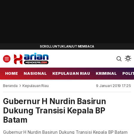
HOME
NASIONAL
KEPULAUAN RIAU
KRIMINAL
POLI
Beranda
Kepulauan Riau
9 Januari 2019 17:25
Gubernur H Nurdin Basirun
Dukung Transisi Kepala BP
Batam
Gubernur H Nurdin Basirun Dukung Transisi Kepala BP Batam