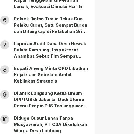
Kapal Tenggelam di Perairan
Lansik, Evakuasi Dimulai Hari Ini
Polsek Bintan Timur Bekuk Dua
6
Pelaku Curat, Satu Sempat Buron
dan Ditangkap di Pelabuhan Sri
Bintan Pura
Laporan Audit Dana Desa Rewak
7
Belum Rampung, Inspektorat
Anambas Sebut Tim Sempat
Terbagi Tangani Kasus Lain
Bupati Aneng Minta OPD Libatkan
8
Kejaksaan Sebelum Ambil
Kebijakan Strategis
Dilantik Langsung Ketua Umum
9
DPP PJS di Jakarta, Dedi Utomo
Resmi Pimpin PJS Tanjungpinang-
Bintan
Diduga Gusur Lahan Tanpa
10
Musyawarah, PT CSA Dikeluhkan
Warga Desa Limbung