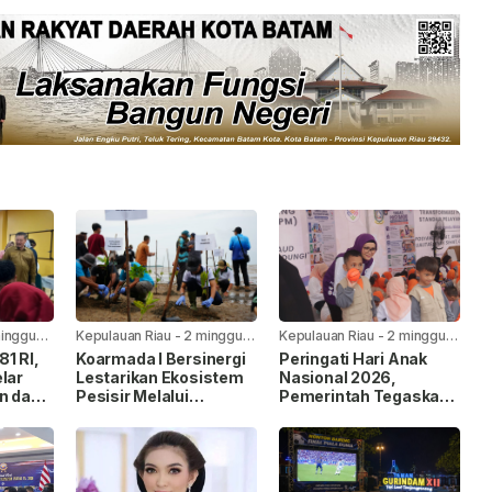
minggu
Kepulauan Riau
-
2 minggu
Kepulauan Riau
-
2 minggu
yang lalu
yang lalu
1 RI,
Koarmada I Bersinergi
Peringati Hari Anak
lar
Lestarikan Ekosistem
Nasional 2026,
n dan
Pesisir Melalui
Pemerintah Tegaskan
Penanaman Mangrove
Komitmen Penuhi Hak
Anak