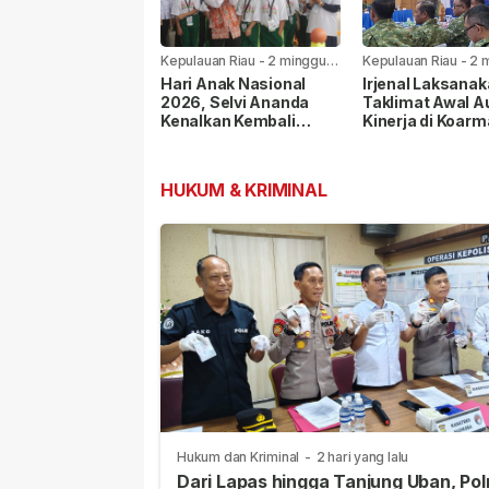
Kepulauan Riau
-
2 minggu
Kepulauan Riau
-
2 
yang lalu
yang lalu
Hari Anak Nasional
Irjenal Laksana
2026, Selvi Ananda
Taklimat Awal A
Kenalkan Kembali
Kinerja di Koarm
Permainan Rakyat
Pangkoarmada I
kepada Anak
Berikan Pendam
HUKUM & KRIMINAL
Hukum dan Kriminal
-
2 hari yang lalu
Dari Lapas hingga Tanjung Uban, Pol