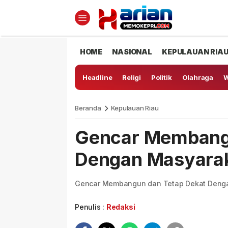
HOME
NASIONAL
KEPULAUAN RIA
Headline
Religi
Politik
Olahraga
W
Beranda
Kepulauan Riau
Gencar Membangu
Dengan Masyara
Gencar Membangun dan Tetap Dekat Deng
Penulis :
Redaksi