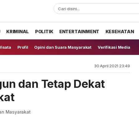
U
KRIMINAL
POLITIK
ENTERTAINMENT
KESEHATAN
isata
Profil
Opini dan Suara Masyarakat
Verifikasi Media
30 April 2021 23:49
n dan Tetap Dekat
kat
an Masyarakat