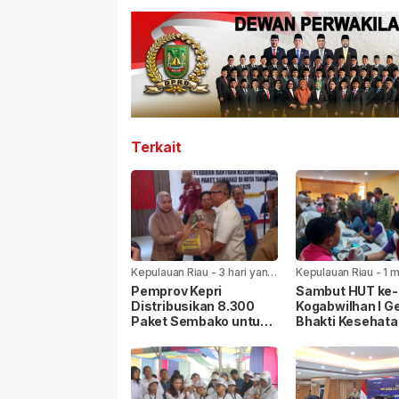
Terkait
Kepulauan Riau
-
3 hari yang
Kepulauan Riau
-
1 
lalu
yang lalu
Pemprov Kepri
Sambut HUT ke-8
Distribusikan 8.300
Kogabwilhan I Ge
Paket Sembako untuk
Bhakti Kesehata
Warga di Seluruh
Sosial di
Kabupaten/Kota
Tanjungpinang