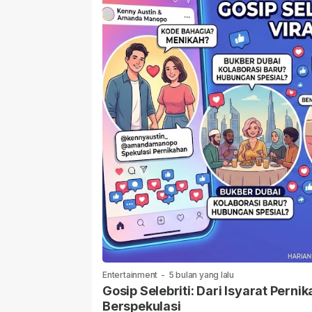
Entertainment
-
5 bulan yang lalu
Gosip Selebriti: Dari Isyarat Per
Berspekulasi