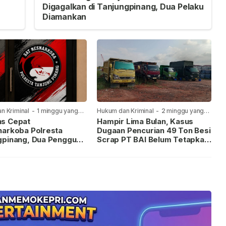
Digagalkan di Tanjungpinang, Dua Pelaku
Diamankan
n Kriminal
-
1 minggu yang
Hukum dan Kriminal
-
2 minggu yang
lalu
s Cepat
Hampir Lima Bulan, Kasus
narkoba Polresta
Dugaan Pencurian 49 Ton Besi
gpinang, Dua Pengguna
Scrap PT BAI Belum Tetapkan
iamankan Usai
Tersangka
kan ke Call Center 110