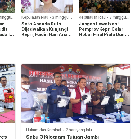
minggu
Kepulauan Riau
-
3 minggu
Kepulauan Riau
-
3 minggu
yang lalu
yang lalu
kan
Selvi Ananda Putri
Jangan Lewatkan!
udit
Dijadwalkan Kunjungi
Pemprov Kepri Gelar
ada I,
Kepri, Hadiri Hari Anak
Nobar Final Piala Dunia
Nasional 2026
FIFA 2026 di Taman
pingan
Gurindam
Hukum dan Kriminal
-
2 hari yang lalu
res
Sabu 3 Kilogram Tujuan Jambi