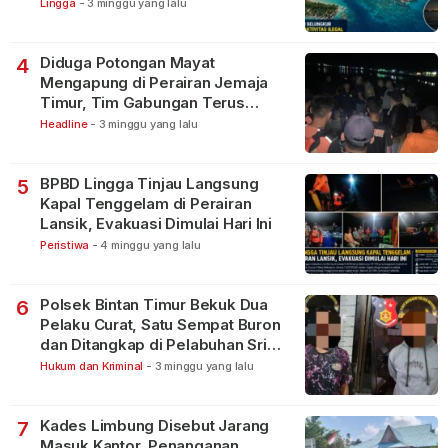
Lingga
-
3 minggu yang lalu
Diduga Potongan Mayat
4
Mengapung di Perairan Jemaja
Timur, Tim Gabungan Terus
Lakukan Pencarian
Headline
-
3 minggu yang lalu
BPBD Lingga Tinjau Langsung
5
Kapal Tenggelam di Perairan
Lansik, Evakuasi Dimulai Hari Ini
Peristiwa
-
4 minggu yang lalu
Polsek Bintan Timur Bekuk Dua
6
Pelaku Curat, Satu Sempat Buron
dan Ditangkap di Pelabuhan Sri
Bintan Pura
Hukum dan Kriminal
-
3 minggu yang lalu
Kades Limbung Disebut Jarang
7
Masuk Kantor, Penanganan