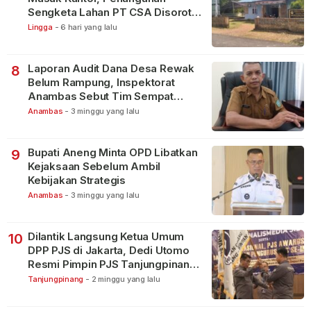
Sengketa Lahan PT CSA Disorot
Warga
Lingga
-
6 hari yang lalu
Laporan Audit Dana Desa Rewak
8
Belum Rampung, Inspektorat
Anambas Sebut Tim Sempat
Terbagi Tangani Kasus Lain
Anambas
-
3 minggu yang lalu
Bupati Aneng Minta OPD Libatkan
9
Kejaksaan Sebelum Ambil
Kebijakan Strategis
Anambas
-
3 minggu yang lalu
Dilantik Langsung Ketua Umum
10
DPP PJS di Jakarta, Dedi Utomo
Resmi Pimpin PJS Tanjungpinang-
Bintan
Tanjungpinang
-
2 minggu yang lalu