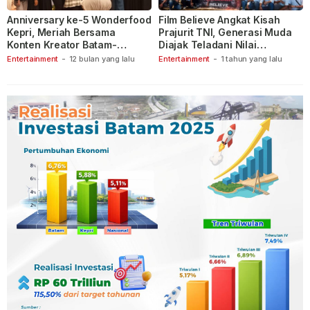
Anniversary ke-5 Wonderfood
Film Believe Angkat Kisah
Kepri, Meriah Bersama
Prajurit TNI, Generasi Muda
Konten Kreator Batam-
Diajak Teladani Nilai
Tanjungpinang
Keberanian
Entertainment
-
12 bulan yang lalu
Entertainment
-
1 tahun yang lalu