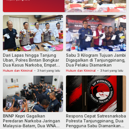
Dari Lapas hingga Tanjung
Sabu 3 Kilogram Tujuan Jambi
Uban, Polres Bintan Bongkar
Digagalkan di Tanjungpinang,
Dua Kasus Narkoba, Empat
Dua Pelaku Diamankan
Tersangka Dibekuk
Hukum dan Kriminal
-
3 hari yang lalu
Hukum dan Kriminal
-
3 hari yang lalu
BNNP Kepri Gagalkan
Respons Cepat Satresnarkoba
Peredaran Narkoba Jaringan
Polresta Tanjungpinang, Dua
Malaysia-Batam, Dua WNA
Pengguna Sabu Diamankan