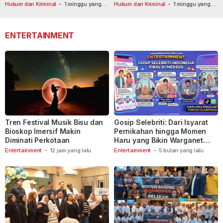
Masih Diburu
Usai Dilaporkan ke Call Center
Hukum dan Kriminal
-
1 minggu yang
Hukum dan Kriminal
-
1 minggu yang
lalu
lalu
110
ENTERTAINMENT
Tren Festival Musik Bisu dan
Gosip Selebriti: Dari Isyarat
Bioskop Imersif Makin
Pernikahan hingga Momen
Diminati Perkotaan
Haru yang Bikin Warganet
Berspekulasi
Entertainment
-
12 jam yang lalu
Entertainment
-
5 bulan yang lalu