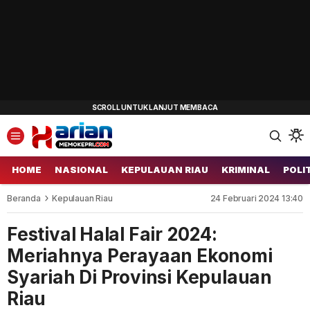
HOME
NASIONAL
KEPULAUAN RIAU
KRIMINAL
POLI
Beranda
Kepulauan Riau
24 Februari 2024 13:40
Festival Halal Fair 2024:
Meriahnya Perayaan Ekonomi
Syariah Di Provinsi Kepulauan
Riau