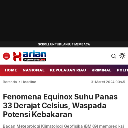
HOME
NASIONAL
KEPULAUAN RIAU
KRIMINAL
POLI
Beranda
Headline
31 Maret 2024 03:45
Fenomena Equinox Suhu Panas
33 Derajat Celsius, Waspada
Potensi Kebakaran
Badan Meteorologi Klimatologi Geofisika (BMKG) memprediksi