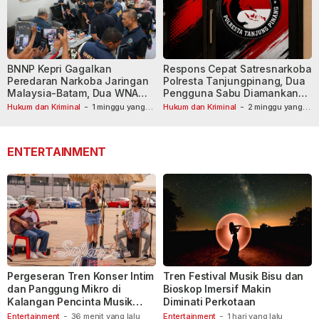
BNNP Kepri Gagalkan
Respons Cepat Satresnarkoba
Peredaran Narkoba Jaringan
Polresta Tanjungpinang, Dua
Malaysia-Batam, Dua WNA
Pengguna Sabu Diamankan
Masih Diburu
Usai Dilaporkan ke Call Center
Hukum dan Kriminal
-
1 minggu yang
Hukum dan Kriminal
-
2 minggu yang
lalu
lalu
110
ENTERTAINMENT
Pergeseran Tren Konser Intim
Tren Festival Musik Bisu dan
dan Panggung Mikro di
Bioskop Imersif Makin
Kalangan Pencinta Musik
Diminati Perkotaan
Indonesia
Entertainment
-
36 menit yang lalu
Entertainment
-
1 hari yang lalu