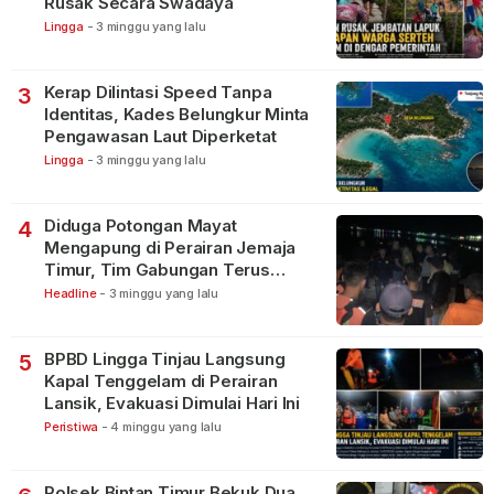
Rusak Secara Swadaya
Lingga
-
3 minggu yang lalu
Kerap Dilintasi Speed Tanpa
3
Identitas, Kades Belungkur Minta
Pengawasan Laut Diperketat
Lingga
-
3 minggu yang lalu
Diduga Potongan Mayat
4
Mengapung di Perairan Jemaja
Timur, Tim Gabungan Terus
Lakukan Pencarian
Headline
-
3 minggu yang lalu
BPBD Lingga Tinjau Langsung
5
Kapal Tenggelam di Perairan
Lansik, Evakuasi Dimulai Hari Ini
Peristiwa
-
4 minggu yang lalu
Polsek Bintan Timur Bekuk Dua