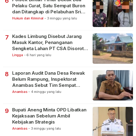
6
Pelaku Curat, Satu Sempat Buron
dan Ditangkap di Pelabuhan Sri
Bintan Pura
Hukum dan Kriminal
-
3 minggu yang lalu
Kades Limbung Disebut Jarang
7
Masuk Kantor, Penanganan
Sengketa Lahan PT CSA Disorot
Warga
Lingga
-
6 hari yang lalu
Laporan Audit Dana Desa Rewak
8
Belum Rampung, Inspektorat
Anambas Sebut Tim Sempat
Terbagi Tangani Kasus Lain
Anambas
-
4 minggu yang lalu
Bupati Aneng Minta OPD Libatkan
9
Kejaksaan Sebelum Ambil
Kebijakan Strategis
Anambas
-
3 minggu yang lalu