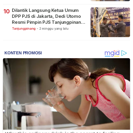
Dilantik Langsung Ketua Umum
10
DPP PJS di Jakarta, Dedi Utomo
Resmi Pimpin PJS Tanjungpinang-
Bintan
Tanjungpinang
-
2 minggu yang lalu