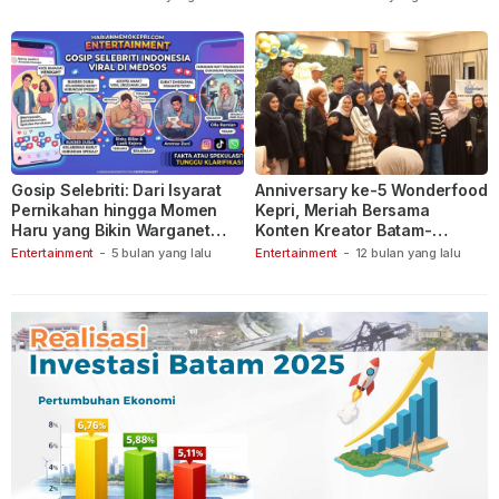
Gosip Selebriti: Dari Isyarat
Anniversary ke-5 Wonderfood
Pernikahan hingga Momen
Kepri, Meriah Bersama
Haru yang Bikin Warganet
Konten Kreator Batam-
Berspekulasi
Tanjungpinang
Entertainment
-
5 bulan yang lalu
Entertainment
-
12 bulan yang lalu