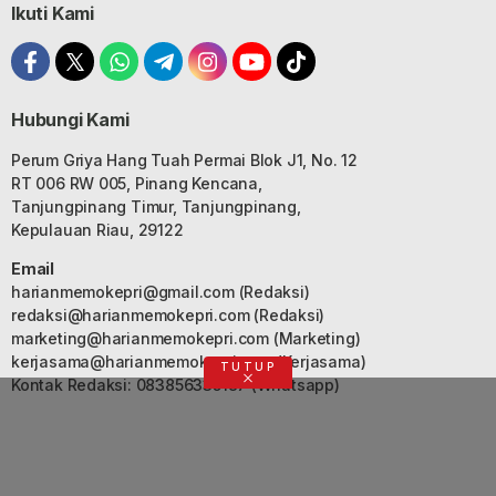
Ikuti Kami
Hubungi Kami
Perum Griya Hang Tuah Permai Blok J1, No. 12
RT 006 RW 005, Pinang Kencana,
Tanjungpinang Timur, Tanjungpinang,
Kepulauan Riau, 29122
Email
harianmemokepri@gmail.com
(Redaksi)
redaksi@harianmemokepri.com
(Redaksi)
marketing@harianmemokepri.com
(Marketing)
kerjasama@harianmemokepri.com
(Kerjasama)
TUTUP
Kontak Redaksi: 083856335187 (Whatsapp)