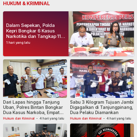
HUKUM & KRIMINAL
Dalam Sepekan, Polda
Kepri Bongkar 6 Kasus
Narkotika dan Tangkap 11
Tersangka
1 hari yang lalu
Dari Lapas hingga Tanjung
Sabu 3 Kilogram Tujuan Jambi
Uban, Polres Bintan Bongkar
Digagalkan di Tanjungpinang,
Dua Kasus Narkoba, Empat
Dua Pelaku Diamankan
Tersangka Dibekuk
Hukum dan Kriminal
-
4 hari yang lalu
Hukum dan Kriminal
-
4 hari yang lalu