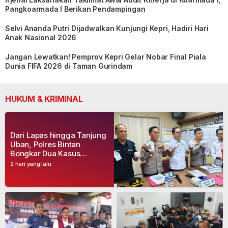
Pangkoarmada I Berikan Pendampingan
Selvi Ananda Putri Dijadwalkan Kunjungi Kepri, Hadiri Hari
Anak Nasional 2026
Jangan Lewatkan! Pemprov Kepri Gelar Nobar Final Piala
Dunia FIFA 2026 di Taman Gurindam
HUKUM & KRIMINAL
Dari Lapas hingga Tanjung
Uban, Polres Bintan
Bongkar Dua Kasus
Narkoba, Empat Tersangka
2 hari yang lalu
Dibekuk