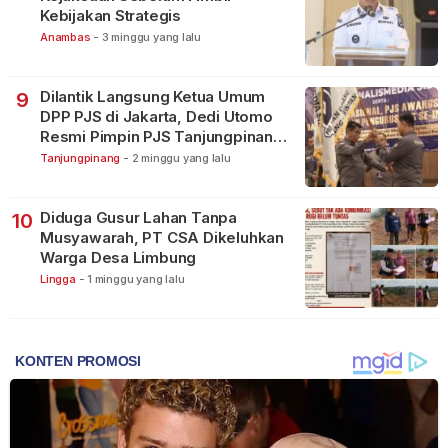
Kebijakan Strategis
Anambas
-
3 minggu yang lalu
Dilantik Langsung Ketua Umum
9
DPP PJS di Jakarta, Dedi Utomo
Resmi Pimpin PJS Tanjungpinang-
Bintan
Tanjungpinang
-
2 minggu yang lalu
Diduga Gusur Lahan Tanpa
10
Musyawarah, PT CSA Dikeluhkan
Warga Desa Limbung
Lingga
-
1 minggu yang lalu