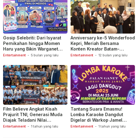
Gosip Selebriti: Dari Isyarat
Anniversary ke-5 Wonderfood
Pernikahan hingga Momen
Kepri, Meriah Bersama
Haru yang Bikin Warganet
Konten Kreator Batam-
Berspekulasi
Tanjungpinang
Entertainment
-
5 bulan yang lalu
Entertainment
-
12 bulan yang lalu
Film Believe Angkat Kisah
Tantang Suara Emasmu!
Prajurit TNI, Generasi Muda
Lomba Karaoke Dangdut
Diajak Teladani Nilai
Digelar di Warkop Jamel
Keberanian
Ganet
Entertainment
-
1 tahun yang lalu
Entertainment
-
1 tahun yang lalu