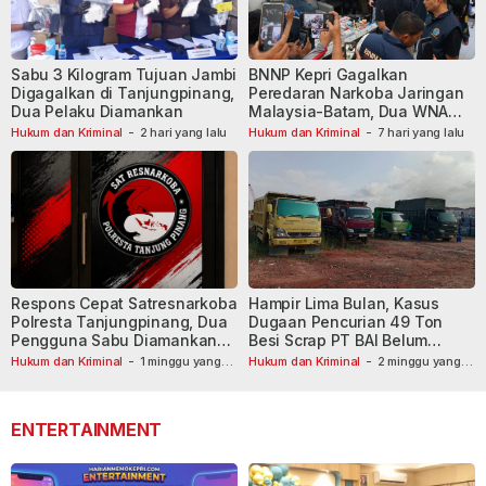
Sabu 3 Kilogram Tujuan Jambi
BNNP Kepri Gagalkan
Digagalkan di Tanjungpinang,
Peredaran Narkoba Jaringan
Dua Pelaku Diamankan
Malaysia-Batam, Dua WNA
Masih Diburu
Hukum dan Kriminal
-
2 hari yang lalu
Hukum dan Kriminal
-
7 hari yang lalu
Respons Cepat Satresnarkoba
Hampir Lima Bulan, Kasus
Polresta Tanjungpinang, Dua
Dugaan Pencurian 49 Ton
Pengguna Sabu Diamankan
Besi Scrap PT BAI Belum
Usai Dilaporkan ke Call Center
Tetapkan Tersangka
Hukum dan Kriminal
-
1 minggu yang
Hukum dan Kriminal
-
2 minggu yang
lalu
110
lalu
ENTERTAINMENT