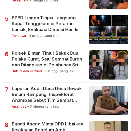
Headline
-
3 minggu yang lalu
BPBD Lingga Tinjau Langsung
5
Kapal Tenggelam di Perairan
Lansik, Evakuasi Dimulai Hari Ini
Peristiwa
-
3 minggu yang lalu
Polsek Bintan Timur Bekuk Dua
6
Pelaku Curat, Satu Sempat Buron
dan Ditangkap di Pelabuhan Sri
Bintan Pura
Hukum dan Kriminal
-
3 minggu yang lalu
Laporan Audit Dana Desa Rewak
7
Belum Rampung, Inspektorat
Anambas Sebut Tim Sempat
Terbagi Tangani Kasus Lain
Anambas
-
3 minggu yang lalu
Bupati Aneng Minta OPD Libatkan
8
Kejaksaan Sebelum Ambil