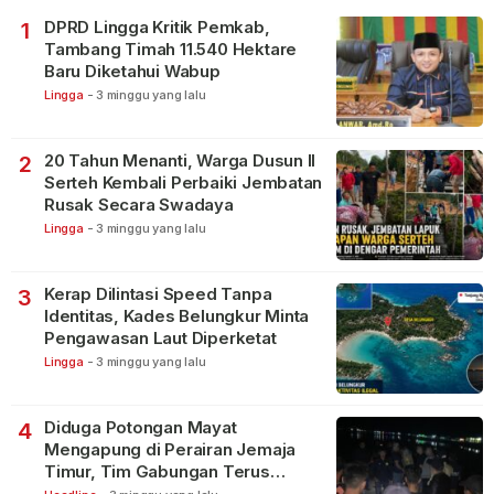
DPRD Lingga Kritik Pemkab,
1
Tambang Timah 11.540 Hektare
Baru Diketahui Wabup
Lingga
-
3 minggu yang lalu
20 Tahun Menanti, Warga Dusun II
2
Serteh Kembali Perbaiki Jembatan
Rusak Secara Swadaya
Lingga
-
3 minggu yang lalu
Kerap Dilintasi Speed Tanpa
3
Identitas, Kades Belungkur Minta
Pengawasan Laut Diperketat
Lingga
-
3 minggu yang lalu
Diduga Potongan Mayat
4
Mengapung di Perairan Jemaja
Timur, Tim Gabungan Terus
Lakukan Pencarian