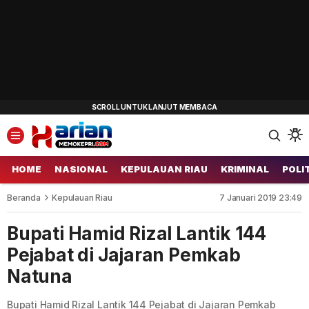
HOME
NASIONAL
KEPULAUAN RIAU
KRIMINAL
POLI
Beranda
Kepulauan Riau
7 Januari 2019 23:49
Bupati Hamid Rizal Lantik 144
Pejabat di Jajaran Pemkab
Natuna
Bupati Hamid Rizal Lantik 144 Pejabat di Jajaran Pemkab