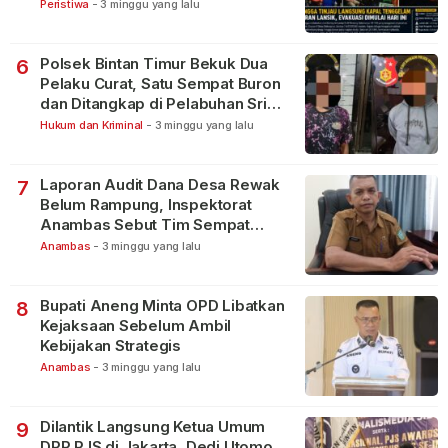
Peristiwa
-
3 minggu yang lalu
Polsek Bintan Timur Bekuk Dua
6
Pelaku Curat, Satu Sempat Buron
dan Ditangkap di Pelabuhan Sri
Bintan Pura
Hukum dan Kriminal
-
3 minggu yang lalu
Laporan Audit Dana Desa Rewak
7
Belum Rampung, Inspektorat
Anambas Sebut Tim Sempat
Terbagi Tangani Kasus Lain
Anambas
-
3 minggu yang lalu
Bupati Aneng Minta OPD Libatkan
8
Kejaksaan Sebelum Ambil
Kebijakan Strategis
Anambas
-
3 minggu yang lalu
Dilantik Langsung Ketua Umum
9
DPP PJS di Jakarta, Dedi Utomo