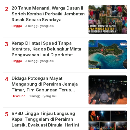
20 Tahun Menanti, Warga Dusun II
2
Serteh Kembali Perbaiki Jembatan
Rusak Secara Swadaya
Lingga
-
3 minggu yang lalu
Kerap Dilintasi Speed Tanpa
3
Identitas, Kades Belungkur Minta
Pengawasan Laut Diperketat
Lingga
-
3 minggu yang lalu
Diduga Potongan Mayat
4
Mengapung di Perairan Jemaja
Timur, Tim Gabungan Terus
Lakukan Pencarian
Headline
-
3 minggu yang lalu
BPBD Lingga Tinjau Langsung
5
Kapal Tenggelam di Perairan
Lansik, Evakuasi Dimulai Hari Ini