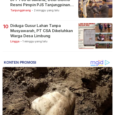
Resmi Pimpin PJS Tanjungpinang-
Bintan
Tanjungpinang
-
2 minggu yang lalu
Diduga Gusur Lahan Tanpa
10
Musyawarah, PT CSA Dikeluhkan
Warga Desa Limbung
Lingga
-
1 minggu yang lalu