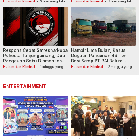
Masih Diburu
Hukum dan Kriminal
-
2 hari yang lalu
Hukum dan Kriminal
-
7 hari yang lalu
Respons Cepat Satresnarkoba
Hampir Lima Bulan, Kasus
Polresta Tanjungpinang, Dua
Dugaan Pencurian 49 Ton
Pengguna Sabu Diamankan
Besi Scrap PT BAI Belum
Usai Dilaporkan ke Call Center
Tetapkan Tersangka
Hukum dan Kriminal
-
1 minggu yang
Hukum dan Kriminal
-
2 minggu yang
lalu
110
lalu
ENTERTAINMENT