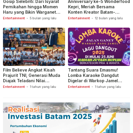
Gosip Selebriti: Dari Isyarat
Anniversary ke-5 Wonderfood
Pernikahan hingga Momen
Kepri, Meriah Bersama
Haru yang Bikin Warganet
Konten Kreator Batam-
Berspekulasi
Tanjungpinang
Entertainment
-
5 bulan yang lalu
Entertainment
-
12 bulan yang lalu
Film Believe Angkat Kisah
Tantang Suara Emasmu!
Prajurit TNI, Generasi Muda
Lomba Karaoke Dangdut
Diajak Teladani Nilai
Digelar di Warkop Jamel
Keberanian
Ganet
Entertainment
-
1 tahun yang lalu
Entertainment
-
1 tahun yang lalu