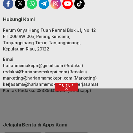
Hubungi Kami
Perum Griya Hang Tuah Permai Blok J1, No. 12
RT 006 RW 005, Pinang Kencana,
Tanjungpinang Timur, Tanjungpinang,
Kepulauan Riau, 29122
Email
harianmemokepri@gmail.com
(Redaksi)
redaksi@harianmemokepri.com
(Redaksi)
marketing@harianmemokepri.com
(Marketing)
kerjasama@harianmemokepri.com
(Kerjasama)
TUTUP
Kontak Redaksi: 083856335187 (Whatsapp)
Jelajahi Berita di Apps Kami