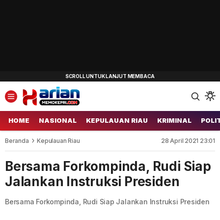
HOME
NASIONAL
KEPULAUAN RIAU
KRIMINAL
POLI
Beranda
Kepulauan Riau
28 April 2021 23:01
Bersama Forkompinda, Rudi Siap
Jalankan Instruksi Presiden
Bersama Forkompinda, Rudi Siap Jalankan Instruksi Presiden