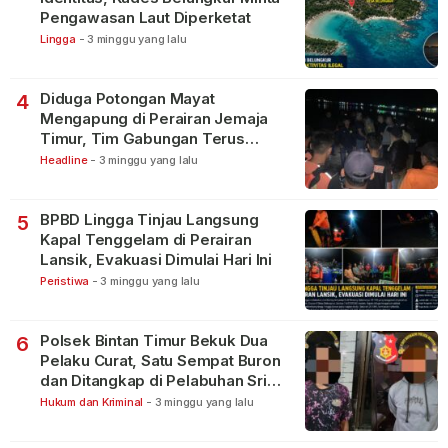
Pengawasan Laut Diperketat
Lingga
-
3 minggu yang lalu
Diduga Potongan Mayat
4
Mengapung di Perairan Jemaja
Timur, Tim Gabungan Terus
Lakukan Pencarian
Headline
-
3 minggu yang lalu
BPBD Lingga Tinjau Langsung
5
Kapal Tenggelam di Perairan
Lansik, Evakuasi Dimulai Hari Ini
Peristiwa
-
3 minggu yang lalu
Polsek Bintan Timur Bekuk Dua
6
Pelaku Curat, Satu Sempat Buron
dan Ditangkap di Pelabuhan Sri
Bintan Pura
Hukum dan Kriminal
-
3 minggu yang lalu