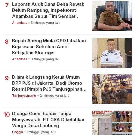
Laporan Audit Dana Desa Rewak
7
Belum Rampung, Inspektorat
Anambas Sebut Tim Sempat
Terbagi Tangani Kasus Lain
Anambas
-
3 minggu yang lalu
Bupati Aneng Minta OPD Libatkan
8
Kejaksaan Sebelum Ambil
Kebijakan Strategis
Anambas
-
3 minggu yang lalu
Dilantik Langsung Ketua Umum
9
DPP PJS di Jakarta, Dedi Utomo
Resmi Pimpin PJS Tanjungpinang-
Bintan
Tanjungpinang
-
2 minggu yang lalu
Diduga Gusur Lahan Tanpa
10
Musyawarah, PT CSA Dikeluhkan
Warga Desa Limbung
Lingga
-
1 minggu yang lalu