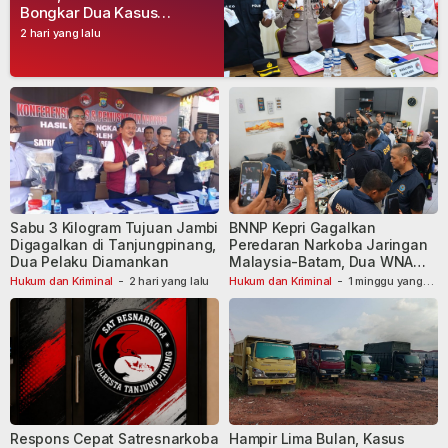
Bongkar Dua Kasus
Narkoba, Empat Tersangka
2 hari yang lalu
Dibekuk
Sabu 3 Kilogram Tujuan Jambi
BNNP Kepri Gagalkan
Digagalkan di Tanjungpinang,
Peredaran Narkoba Jaringan
Dua Pelaku Diamankan
Malaysia-Batam, Dua WNA
Masih Diburu
Hukum dan Kriminal
-
2 hari yang lalu
Hukum dan Kriminal
-
1 minggu yang
lalu
Respons Cepat Satresnarkoba
Hampir Lima Bulan, Kasus