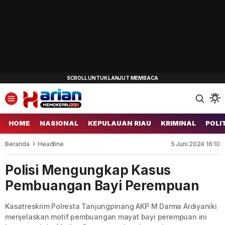
HOME
NASIONAL
KEPULAUAN RIAU
KRIMINAL
POLI
Beranda
Headline
5 Juni 2024 16:10
Polisi Mengungkap Kasus
Pembuangan Bayi Perempuan
Kasatreskrim Polresta Tanjungpinang AKP M Darma Ardiyaniki
menjelaskan motif pembuangan mayat bayi perempuan ini