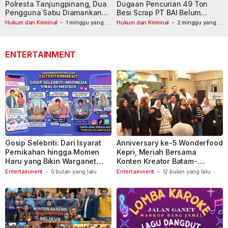
Polresta Tanjungpinang, Dua
Dugaan Pencurian 49 Ton
Pengguna Sabu Diamankan
Besi Scrap PT BAI Belum
Usai Dilaporkan ke Call Center
Tetapkan Tersangka
Hukum dan Kriminal
-
1 minggu yang
Hukum dan Kriminal
-
2 minggu yang
lalu
110
lalu
ENTERTAINMENT
Gosip Selebriti: Dari Isyarat
Anniversary ke-5 Wonderfood
Pernikahan hingga Momen
Kepri, Meriah Bersama
Haru yang Bikin Warganet
Konten Kreator Batam-
Berspekulasi
Tanjungpinang
Entertainment
-
5 bulan yang lalu
Entertainment
-
12 bulan yang lalu