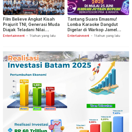
Film Believe Angkat Kisah
Tantang Suara Emasmu!
Prajurit TNI, Generasi Muda
Lomba Karaoke Dangdut
Diajak Teladani Nilai
Digelar di Warkop Jamel
Keberanian
Ganet
Entertainment
-
1 tahun yang lalu
Entertainment
-
1 tahun yang lalu