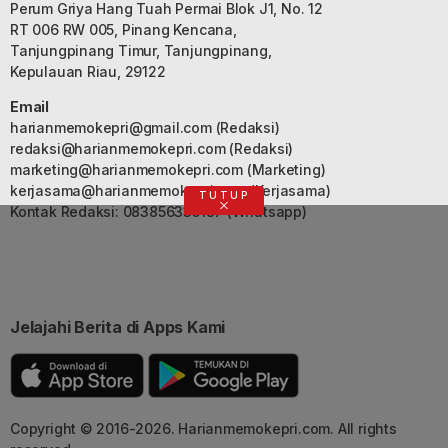
Perum Griya Hang Tuah Permai Blok J1, No. 12
RT 006 RW 005, Pinang Kencana,
Tanjungpinang Timur, Tanjungpinang,
Kepulauan Riau, 29122
Email
harianmemokepri@gmail.com
(Redaksi)
redaksi@harianmemokepri.com
(Redaksi)
marketing@harianmemokepri.com
(Marketing)
kerjasama@harianmemokepri.com
(Kerjasama)
TUTUP
Kontak Redaksi: 083856335187 (Whatsapp)
Jelajahi Berita di Apps Kami
Copyright © 2016-2026. Harianmemokepri.com. All rights