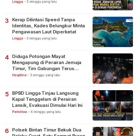
Lingga
-
3 minggu yang lalu
Kerap Dilintasi Speed Tanpa
3
Identitas, Kades Belungkur Minta
Pengawasan Laut Diperketat
Lingga
-
3 minggu yang lalu
Diduga Potongan Mayat
4
Mengapung di Perairan Jemaja
Timur, Tim Gabungan Terus
Lakukan Pencarian
Headline
-
3 minggu yang lalu
BPBD Lingga Tinjau Langsung
5
Kapal Tenggelam di Perairan
Lansik, Evakuasi Dimulai Hari Ini
Peristiwa
-
4 minggu yang lalu
Polsek Bintan Timur Bekuk Dua
6
Pelaku Curat, Satu Sempat Buron