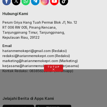
Hubungi Kami
Perum Griya Hang Tuah Permai Blok J1, No. 12
RT 006 RW 005, Pinang Kencana,
Tanjungpinang Timur, Tanjungpinang,
Kepulauan Riau, 29122
Email
harianmemokepri@gmail.com
(Redaksi)
redaksi@harianmemokepri.com
(Redaksi)
marketing@harianmemokepri.com
(Marketing)
kerjasama@harianmemokepri.com
(Kerjasama)
TUTUP
Kontak Redaksi: 083856335187 (Whatsapp)
Jelajahi Berita di Apps Kami