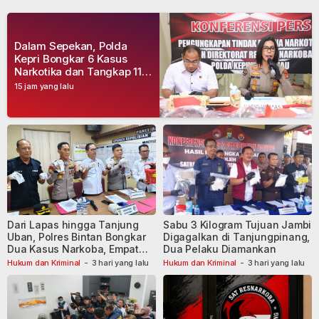
Dalam Sepekan, Polda
Kepri Bongkar 6 Kasus
Narkotika dan Tangkap 11
Tersangka
15 jam yang lalu
Dari Lapas hingga Tanjung
Sabu 3 Kilogram Tujuan Jambi
Uban, Polres Bintan Bongkar
Digagalkan di Tanjungpinang,
Dua Kasus Narkoba, Empat
Dua Pelaku Diamankan
Tersangka Dibekuk
Hukum dan Kriminal
-
3 hari yang lalu
Hukum dan Kriminal
-
3 hari yang lalu