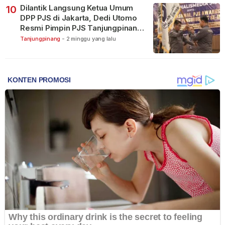
Dilantik Langsung Ketua Umum
10
DPP PJS di Jakarta, Dedi Utomo
Resmi Pimpin PJS Tanjungpinang-
Bintan
Tanjungpinang
-
2 minggu yang lalu