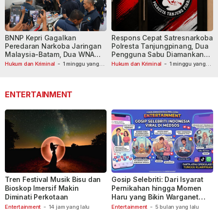
BNNP Kepri Gagalkan
Respons Cepat Satresnarkoba
Peredaran Narkoba Jaringan
Polresta Tanjungpinang, Dua
Malaysia-Batam, Dua WNA
Pengguna Sabu Diamankan
Masih Diburu
Usai Dilaporkan ke Call Center
Hukum dan Kriminal
-
1 minggu yang
Hukum dan Kriminal
-
1 minggu yang
lalu
lalu
110
ENTERTAINMENT
Tren Festival Musik Bisu dan
Gosip Selebriti: Dari Isyarat
Bioskop Imersif Makin
Pernikahan hingga Momen
Diminati Perkotaan
Haru yang Bikin Warganet
Berspekulasi
Entertainment
-
14 jam yang lalu
Entertainment
-
5 bulan yang lalu