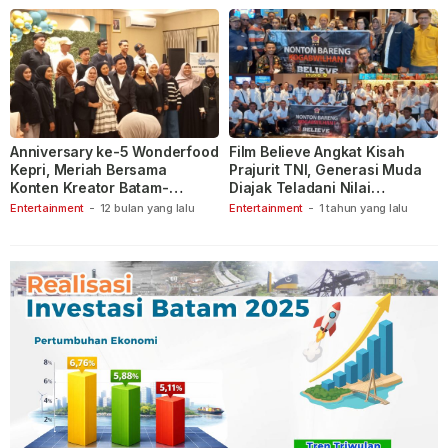
Anniversary ke-5 Wonderfood
Film Believe Angkat Kisah
Kepri, Meriah Bersama
Prajurit TNI, Generasi Muda
Konten Kreator Batam-
Diajak Teladani Nilai
Tanjungpinang
Keberanian
Entertainment
-
12 bulan yang lalu
Entertainment
-
1 tahun yang lalu