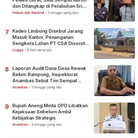
dan Ditangkap di Pelabuhan Sri
Bintan Pura
Hukum dan Kriminal
-
3 minggu yang lalu
Kades Limbung Disebut Jarang
7
Masuk Kantor, Penanganan
Sengketa Lahan PT CSA Disorot
Warga
Lingga
-
6 hari yang lalu
Laporan Audit Dana Desa Rewak
8
Belum Rampung, Inspektorat
Anambas Sebut Tim Sempat
Terbagi Tangani Kasus Lain
Anambas
-
3 minggu yang lalu
Bupati Aneng Minta OPD Libatkan
9
Kejaksaan Sebelum Ambil
Kebijakan Strategis
Anambas
-
3 minggu yang lalu