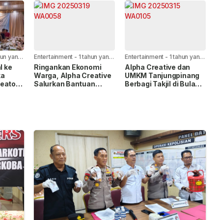
Tanjungpinang
Keberanian
hun yang
Entertainment
-
1 tahun yang
Entertainment
-
1 tahun yang
lalu
lalu
l ke
Ringankan Ekonomi
Alpha Creative dan
ka
Warga, Alpha Creative
UMKM Tanjungpinang
eator
Salurkan Bantuan
Berbagi Takjil di Bulan
Sembako Ramadan
Ramadhan
adi