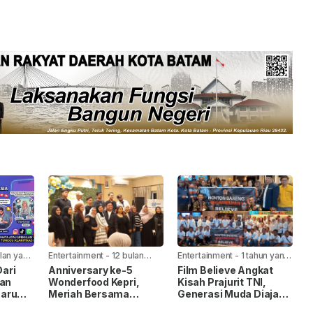
lan yang
Entertainment
-
12 bulan
Entertainment
-
1 tahun yang
yang lalu
lalu
Dari
Anniversary ke-5
Film Believe Angkat
han
Wonderfood Kepri,
Kisah Prajurit TNI,
aru
Meriah Bersama
Generasi Muda Diajak
anet
Konten Kreator Batam-
Teladani Nilai