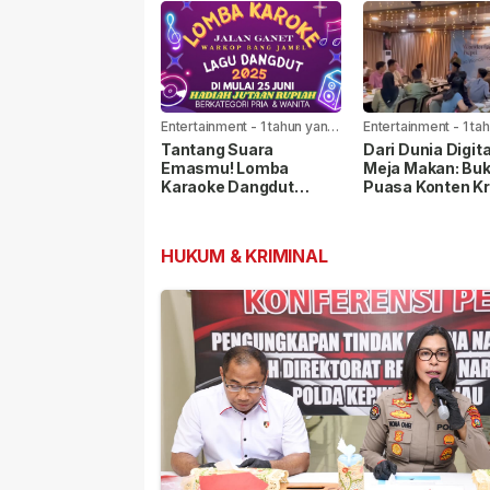
Berspekulasi
Entertainment
-
1 tahun yang
Entertainment
-
1 ta
lalu
lalu
Tantang Suara
Dari Dunia Digita
Emasmu! Lomba
Meja Makan: Bu
Karaoke Dangdut
Puasa Konten Kr
Digelar di Warkop
Tanjungpinang
Jamel Ganet
Bersama Koko Y
HUKUM & KRIMINAL