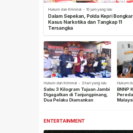
Hukum dan Kriminal
-
10 jam yang lalu
Dalam Sepekan, Polda Kepri Bongkar
Kasus Narkotika dan Tangkap 11
Tersangka
Hukum dan Kriminal
-
3 hari yang lalu
Hukum da
lalu
Sabu 3 Kilogram Tujuan Jambi
BNNP K
Digagalkan di Tanjungpinang,
Pereda
Dua Pelaku Diamankan
Malays
Masih 
ENTERTAINMENT