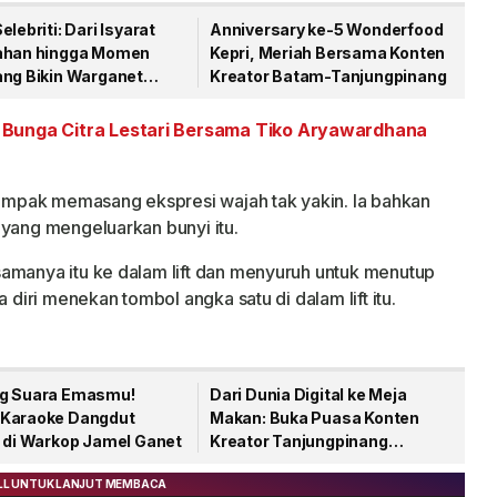
elebriti: Dari Isyarat
Anniversary ke-5 Wonderfood
ahan hingga Momen
Kepri, Meriah Bersama Konten
ang Bikin Warganet
Kreator Batam-Tanjungpinang
kulasi
Bunga Citra Lestari Bersama Tiko Aryawardhana
 tampak memasang ekspresi wajah tak yakin. Ia bahkan
 yang mengeluarkan bunyi itu.
amanya itu ke dalam lift dan menyuruh untuk menutup
 diri menekan tombol angka satu di dalam lift itu.
g Suara Emasmu!
Dari Dunia Digital ke Meja
Karaoke Dangdut
Makan: Buka Puasa Konten
r di Warkop Jamel Ganet
Kreator Tanjungpinang
Bersama Koko Yadi