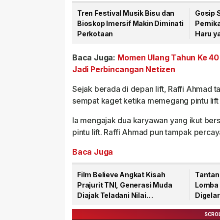
Tren Festival Musik Bisu dan
Gosip S
Bioskop Imersif Makin Diminati
Pernik
Perkotaan
Haru y
Berspe
Baca Juga:
Momen Ulang Tahun Ke 40 
Jadi Perbincangan Netizen
Sejak berada di depan lift, Raffi Ahmad
sempat kaget ketika memegang pintu lift
Ia mengajak dua karyawan yang ikut bers
pintu lift. Raffi Ahmad pun tampak percaya
Baca Juga
Film Believe Angkat Kisah
Tantan
Prajurit TNI, Generasi Muda
Lomba 
Diajak Teladani Nilai
Digela
Keberanian