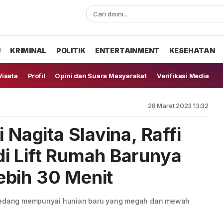
U
KRIMINAL
POLITIK
ENTERTAINMENT
KESEHATAN
isata
Profil
Opini dan Suara Masyarakat
Verifikasi Media
28 Maret 2023 13:32
 Nagita Slavina, Raffi
i Lift Rumah Barunya
ebih 30 Menit
i sedang mempunyai hunian baru yang megah dan mewah