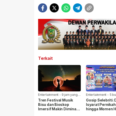
Terkait
Entertainment
-
9 jam yang
Entertainment
-
5 bu
lalu
lalu
Tren Festival Musik
Gosip Selebriti: 
Bisu dan Bioskop
Isyarat Pernika
Imersif Makin Diminati
hingga Momen H
Perkotaan
yang Bikin Warg