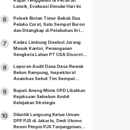
Kapal Tenggelam di Perairan
Lansik, Evakuasi Dimulai Hari Ini
Polsek Bintan Timur Bekuk Dua
6
Pelaku Curat, Satu Sempat Buron
dan Ditangkap di Pelabuhan Sri
Bintan Pura
Kades Limbung Disebut Jarang
7
Masuk Kantor, Penanganan
Sengketa Lahan PT CSA Disorot
Warga
Laporan Audit Dana Desa Rewak
8
Belum Rampung, Inspektorat
Anambas Sebut Tim Sempat
Terbagi Tangani Kasus Lain
Bupati Aneng Minta OPD Libatkan
9
Kejaksaan Sebelum Ambil
Kebijakan Strategis
Dilantik Langsung Ketua Umum
10
DPP PJS di Jakarta, Dedi Utomo
Resmi Pimpin PJS Tanjungpinang-