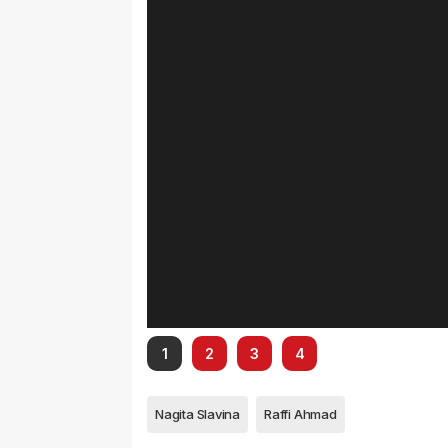
1
2
3
4
Nagita Slavina
Raffi Ahmad