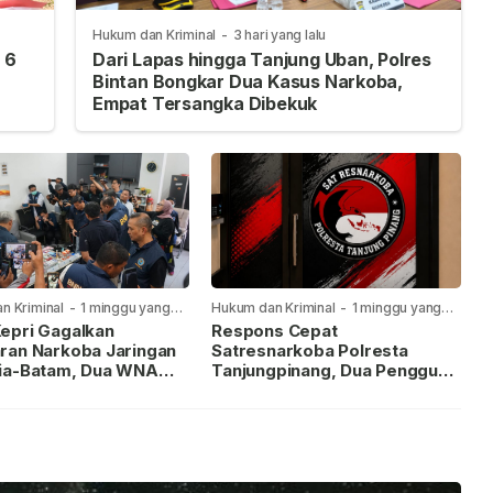
Hukum dan Kriminal
-
3 hari yang lalu
 6
Dari Lapas hingga Tanjung Uban, Polres
Bintan Bongkar Dua Kasus Narkoba,
Empat Tersangka Dibekuk
n Kriminal
-
1 minggu yang
Hukum dan Kriminal
-
1 minggu yang
lalu
epri Gagalkan
Respons Cepat
ran Narkoba Jaringan
Satresnarkoba Polresta
ia-Batam, Dua WNA
Tanjungpinang, Dua Pengguna
Diburu
Sabu Diamankan Usai
Dilaporkan ke Call Center 110