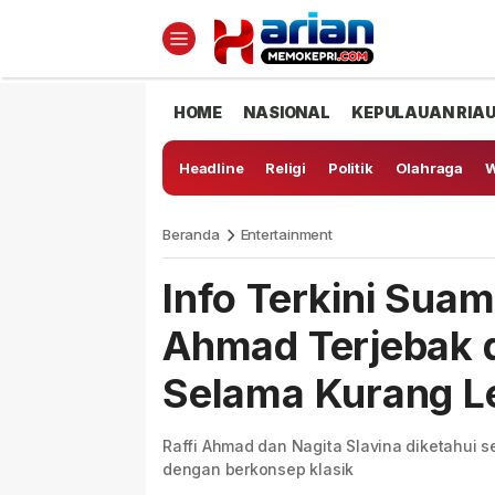
HOME
NASIONAL
KEPULAUAN RIA
Headline
Religi
Politik
Olahraga
W
Beranda
Entertainment
Info Terkini Suami
Ahmad Terjebak d
Selama Kurang L
Raffi Ahmad dan Nagita Slavina diketahu
dengan berkonsep klasik