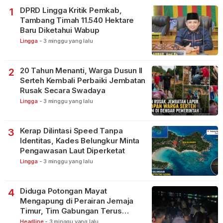
DPRD Lingga Kritik Pemkab,
1
Tambang Timah 11.540 Hektare
Baru Diketahui Wabup
Lingga
-
3 minggu yang lalu
20 Tahun Menanti, Warga Dusun II
2
Serteh Kembali Perbaiki Jembatan
Rusak Secara Swadaya
Lingga
-
3 minggu yang lalu
Kerap Dilintasi Speed Tanpa
3
Identitas, Kades Belungkur Minta
Pengawasan Laut Diperketat
Lingga
-
3 minggu yang lalu
Diduga Potongan Mayat
4
Mengapung di Perairan Jemaja
Timur, Tim Gabungan Terus
Lakukan Pencarian
Headline
-
3 minggu yang lalu