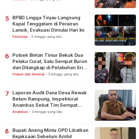
BPBD Lingga Tinjau Langsung
5
Kapal Tenggelam di Perairan
Lansik, Evakuasi Dimulai Hari Ini
Peristiwa
-
3 minggu yang lalu
Polsek Bintan Timur Bekuk Dua
6
Pelaku Curat, Satu Sempat Buron
dan Ditangkap di Pelabuhan Sri
Bintan Pura
Hukum dan Kriminal
-
3 minggu yang lalu
Laporan Audit Dana Desa Rewak
7
Belum Rampung, Inspektorat
Anambas Sebut Tim Sempat
Terbagi Tangani Kasus Lain
Anambas
-
3 minggu yang lalu
Bupati Aneng Minta OPD Libatkan
8
Kejaksaan Sebelum Ambil