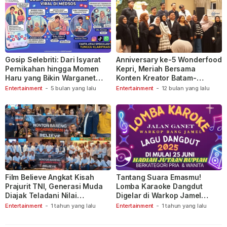
Gosip Selebriti: Dari Isyarat
Anniversary ke-5 Wonderfood
Pernikahan hingga Momen
Kepri, Meriah Bersama
Haru yang Bikin Warganet
Konten Kreator Batam-
Berspekulasi
Tanjungpinang
Entertainment
-
5 bulan yang lalu
Entertainment
-
12 bulan yang lalu
Film Believe Angkat Kisah
Tantang Suara Emasmu!
Prajurit TNI, Generasi Muda
Lomba Karaoke Dangdut
Diajak Teladani Nilai
Digelar di Warkop Jamel
Keberanian
Ganet
Entertainment
-
1 tahun yang lalu
Entertainment
-
1 tahun yang lalu