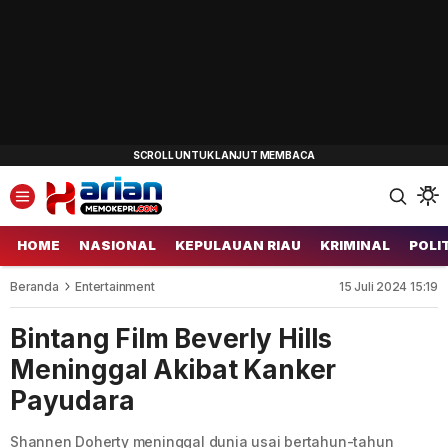
HOME
NASIONAL
KEPULAUAN RIAU
KRIMINAL
POLI
Beranda
Entertainment
15 Juli 2024 15:19
Bintang Film Beverly Hills
Meninggal Akibat Kanker
Payudara
Shannen Doherty meninggal dunia usai bertahun-tahun