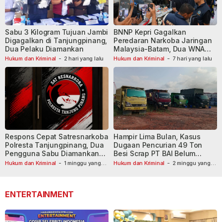
Sabu 3 Kilogram Tujuan Jambi
BNNP Kepri Gagalkan
Digagalkan di Tanjungpinang,
Peredaran Narkoba Jaringan
Dua Pelaku Diamankan
Malaysia-Batam, Dua WNA
Masih Diburu
Hukum dan Kriminal
-
2 hari yang lalu
Hukum dan Kriminal
-
7 hari yang lalu
Respons Cepat Satresnarkoba
Hampir Lima Bulan, Kasus
Polresta Tanjungpinang, Dua
Dugaan Pencurian 49 Ton
Pengguna Sabu Diamankan
Besi Scrap PT BAI Belum
Usai Dilaporkan ke Call Center
Tetapkan Tersangka
Hukum dan Kriminal
-
1 minggu yang
Hukum dan Kriminal
-
2 minggu yang
lalu
110
lalu
ENTERTAINMENT