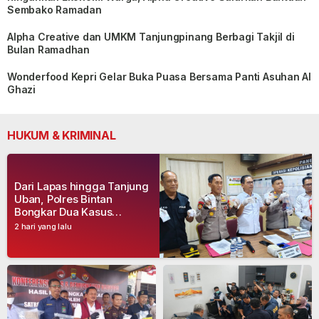
Sembako Ramadan
Alpha Creative dan UMKM Tanjungpinang Berbagi Takjil di
Bulan Ramadhan
Wonderfood Kepri Gelar Buka Puasa Bersama Panti Asuhan Al
Ghazi
HUKUM & KRIMINAL
Dari Lapas hingga Tanjung
Uban, Polres Bintan
Bongkar Dua Kasus
Narkoba, Empat Tersangka
2 hari yang lalu
Dibekuk