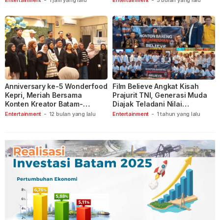
Entertainment
-
1 jam yang lalu
Entertainment
-
5 bulan yang lalu
Anniversary ke-5 Wonderfood
Film Believe Angkat Kisah
Kepri, Meriah Bersama
Prajurit TNI, Generasi Muda
Konten Kreator Batam-
Diajak Teladani Nilai
Tanjungpinang
Keberanian
Entertainment
-
12 bulan yang lalu
Entertainment
-
1 tahun yang lalu