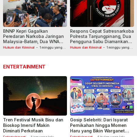
BNNP Kepri Gagalkan
Respons Cepat Satresnarkoba
Peredaran Narkoba Jaringan
Polresta Tanjungpinang, Dua
Malaysia-Batam, Dua WNA
Pengguna Sabu Diamankan
Masih Diburu
Usai Dilaporkan ke Call Center
Hukum dan Kriminal
-
1 minggu yang
Hukum dan Kriminal
-
1 minggu yang
lalu
lalu
110
ENTERTAINMENT
Tren Festival Musik Bisu dan
Gosip Selebriti: Dari Isyarat
Bioskop Imersif Makin
Pernikahan hingga Momen
Diminati Perkotaan
Haru yang Bikin Warganet
Berspekulasi