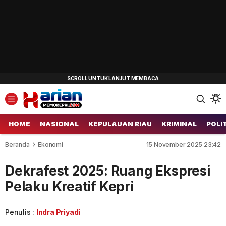
HOME
NASIONAL
KEPULAUAN RIAU
KRIMINAL
POLI
Beranda
Ekonomi
15 November 2025 23:42
Dekrafest 2025: Ruang Ekspresi
Pelaku Kreatif Kepri
Penulis :
Indra Priyadi