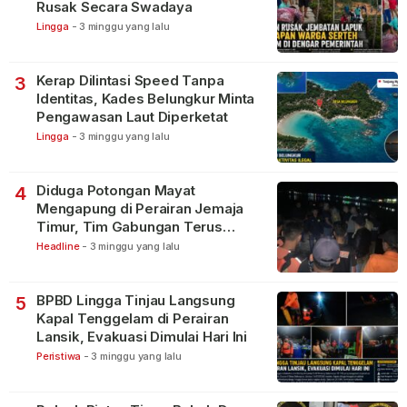
Rusak Secara Swadaya
Lingga
-
3 minggu yang lalu
Kerap Dilintasi Speed Tanpa
3
Identitas, Kades Belungkur Minta
Pengawasan Laut Diperketat
Lingga
-
3 minggu yang lalu
Diduga Potongan Mayat
4
Mengapung di Perairan Jemaja
Timur, Tim Gabungan Terus
Lakukan Pencarian
Headline
-
3 minggu yang lalu
BPBD Lingga Tinjau Langsung
5
Kapal Tenggelam di Perairan
Lansik, Evakuasi Dimulai Hari Ini
Peristiwa
-
3 minggu yang lalu