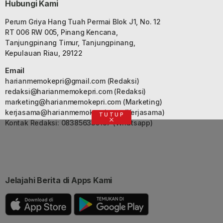
Hubungi Kami
Perum Griya Hang Tuah Permai Blok J1, No. 12
RT 006 RW 005, Pinang Kencana,
Tanjungpinang Timur, Tanjungpinang,
Kepulauan Riau, 29122
Email
harianmemokepri@gmail.com
(Redaksi)
redaksi@harianmemokepri.com
(Redaksi)
marketing@harianmemokepri.com
(Marketing)
kerjasama@harianmemokepri.com
(Kerjasama)
TUTUP
Kontak Redaksi: 083856335187 (Whatsapp)
Jelajahi Berita di Apps Kami