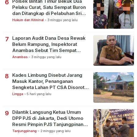
Polsek Bintan Timur Bekuk Dua
6
Pelaku Curat, Satu Sempat Buron
dan Ditangkap di Pelabuhan Sri
Bintan Pura
Hukum dan Kriminal
-
3 minggu yang lalu
Laporan Audit Dana Desa Rewak
7
Belum Rampung, Inspektorat
Anambas Sebut Tim Sempat
Terbagi Tangani Kasus Lain
Anambas
-
3 minggu yang lalu
Kades Limbung Disebut Jarang
8
Masuk Kantor, Penanganan
Sengketa Lahan PT CSA Disorot
Warga
Lingga
-
5 hari yang lalu
Dilantik Langsung Ketua Umum
9
DPP PJS di Jakarta, Dedi Utomo
Resmi Pimpin PJS Tanjungpinang-
Bintan
Tanjungpinang
-
2 minggu yang lalu