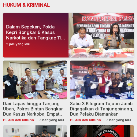
HUKUM & KRIMINAL
Dalam Sepekan, Polda
Kepri Bongkar 6 Kasus
Narkotika dan Tangkap 11
Tersangka
2 jam yang lalu
Dari Lapas hingga Tanjung
Sabu 3 Kilogram Tujuan Jambi
Uban, Polres Bintan Bongkar
Digagalkan di Tanjungpinang,
Dua Kasus Narkoba, Empat
Dua Pelaku Diamankan
Tersangka Dibekuk
Hukum dan Kriminal
-
3 hari yang lalu
Hukum dan Kriminal
-
3 hari yang lalu